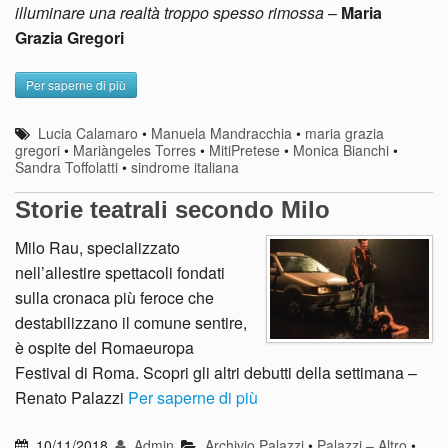
illuminare una realtà troppo spesso rimossa
–
Maria
Grazia Gregori
Per saperne di più
Lucia Calamaro
•
Manuela Mandracchia
•
maria grazia
gregori
•
Mariàngeles Torres
•
MitiPretese
•
Monica Bianchi
•
Sandra Toffolatti
•
sindrome italiana
Storie teatrali secondo Milo
Milo Rau, specializzato
nell’allestire spettacoli fondati
sulla cronaca più feroce che
destabilizzano il comune sentire,
è ospite del Romaeuropa
Festival di Roma. Scopri gli altri debutti della settimana –
Renato Palazzi
Per saperne di più
10/11/2018
Admin
Archivio Palazzi
•
Palazzi – Altro
•