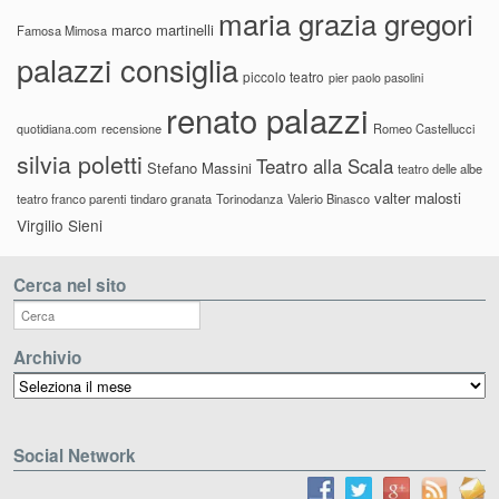
maria grazia gregori
marco martinelli
Famosa Mimosa
palazzi consiglia
piccolo teatro
pier paolo pasolini
renato palazzi
recensione
Romeo Castellucci
quotidiana.com
silvia poletti
Teatro alla Scala
Stefano Massini
teatro delle albe
valter malosti
teatro franco parenti
tindaro granata
Torinodanza
Valerio Binasco
Virgilio Sieni
Cerca nel sito
Archivio
Archivio
Social Network