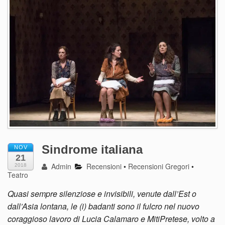
Sindrome italiana
NOV
21
Admin
Recensioni
•
Recensioni Gregori
•
2018
Teatro
Quasi sempre silenziose e invisibili, venute dall’Est o
dall’Asia lontana, le (i) badanti sono il fulcro nel nuovo
coraggioso lavoro di Lucia Calamaro e MitiPretese, volto a