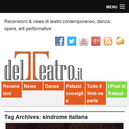
MENU
Home
Recensioni & news di teatro contemporaneo, danza,
opera, arti performative
Recensioni
Anticipazioni
News
Palazzi consiglia
Recens
News
Danza
Palazzi
Tutto il
I Post di
Video
ioni
consigli
Web ne
Palazzi
Chi siamo
a
parla
Contatti
Tag Archives:
sindrome italiana
dT in English