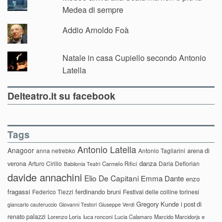
Medea di sempre
Addio Arnoldo Foà
Natale in casa Cupiello secondo Antonio
Latella
Delteatro.it su facebook
Tags
Antonio Latella
Anagoor
anna netrebko
Antonio Tagliarini
arena di
danza
verona
Arturo Cirillo
Daria Deflorian
Carmelo Rifici
Babilonia Teatri
davide annachini
Elio De Capitani
Emma Dante
enzo
fragassi
ferdinando bruni
Federico Tiezzi
Festival delle colline torinesi
Gregory Kunde
i post di
giancarlo cauteruccio
Giovanni Testori
Giuseppe Verdi
renato palazzi
Lorenzo Loris
luca ronconi
Lucia Calamaro
Marcido Marcidorjs e