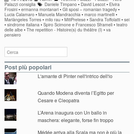
Palazzi consiglia
Daniele Timpano
•
David Lescot
•
Elvira
Frosini
•
ermanna montanari
•
Gli sposi – romanian tragedy
•
Lucia Calamaro
•
Manuela Mandracchia
•
marco martinelli
•
Mariàngeles Torres
•
milo rau
•
MitiPretese
•
Sandra Toffolatti
•
sei
•
sindrome italiana
•
Spiro Scimone e Francesco Sframeli
•
teatro
delle albe
•
The repetition - Histoire(s) du théâtre (I)
•
va
pensiero
Post più popolari
L'amante di Pinter nell'intrico dell'io
Quando Modena diventa l’Egitto per
Cesare e Cleopatra
L’Arena inaugura con Un ballo in
maschera: elegante, forse fin troppo
Médée arriva alla Scala ma non è più la