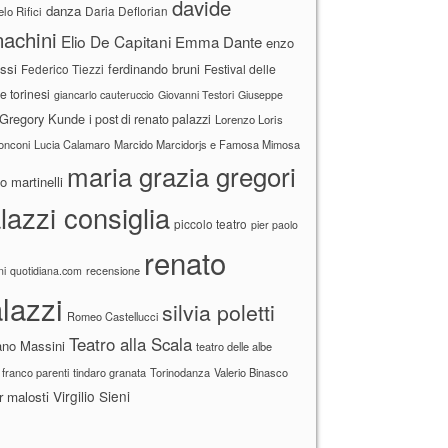
davide
danza
Daria Deflorian
lo Rifici
achini
Elio De Capitani
Emma Dante
enzo
ssi
ferdinando bruni
Federico Tiezzi
Festival delle
ne torinesi
giancarlo cauteruccio
Giovanni Testori
Giuseppe
Gregory Kunde
i post di renato palazzi
Lorenzo Loris
ronconi
Lucia Calamaro
Marcido Marcidorjs e Famosa Mimosa
maria grazia gregori
 martinelli
lazzi consiglia
piccolo teatro
pier paolo
renato
recensione
ni
quotidiana.com
lazzi
silvia poletti
Romeo Castellucci
Teatro alla Scala
ano Massini
teatro delle albe
 franco parenti
tindaro granata
Torinodanza
Valerio Binasco
Virgilio Sieni
r malosti