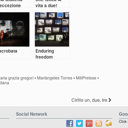
’eccezione
vita a due!
lumina gli
certi futuri
ella danza
aliana
’acrobata
Enduring
freedom
aria grazia gregori
•
Mariàngeles Torres
•
MitiPretese
•
aliana
Cirillo un, due, tre
Social Network
Goog
Click