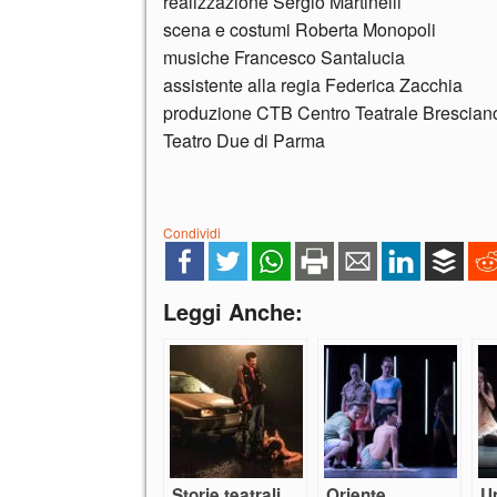
realizzazione Sergio Martinelli
scena e costumi Roberta Monopoli
musiche Francesco Santalucia
assistente alla regia Federica Zacchia
produzione CTB Centro Teatrale Bresciano,
Teatro Due di Parma
Condividi
Leggi Anche:
Storie teatrali
Oriente
Un