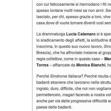
con cui faticosamente si riannodano i fili 
spesso lontane molti mesi se non anni. Semp
lasciato, per chi, spesso grazie a loro, vi
casa dove di vuole tornare diventi così semp
La drammaturga
Lucia Calamaro
si è spes
lo sradicamento degli affetti, la solitudine
insomma. In questo suo nuovo lavoro,
Sin
Brescia), che ha affrontato insieme al gru
regie collettive, come in questo caso –
Man
Torres
– affiancate da
Monica Bianchi
, h
Perché
Sindrome italiana
? Perché risulta c
badanti straniere che lavorano nelle strutt
ingrato, duro, difficile, che noi non vogli
permettercelo, magari facendo a nostra volta
anche per via delle progressive difficoltà
paese delle badanti.