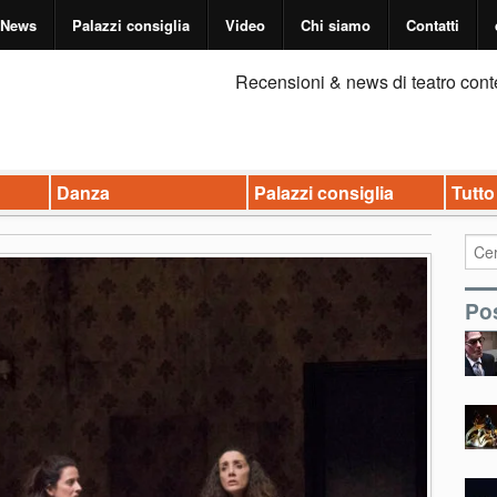
News
Palazzi consiglia
Video
Chi siamo
Contatti
Recensioni & news di teatro cont
Danza
Palazzi consiglia
Tutto
Pos