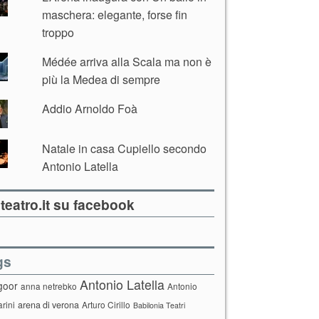
maschera: elegante, forse fin
troppo
Médée arriva alla Scala ma non è
più la Medea di sempre
Addio Arnoldo Foà
Natale in casa Cupiello secondo
Antonio Latella
teatro.it su facebook
gs
Antonio Latella
goor
anna netrebko
Antonio
arini
arena di verona
Arturo Cirillo
Babilonia Teatri