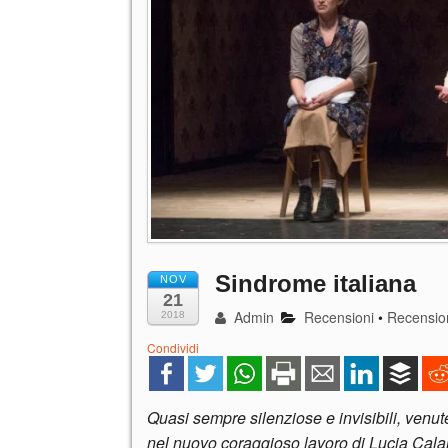
Sindrome italiana
NOV
21
Admin
Recensioni
•
Recensio
2018
Condividi
Quasi sempre silenziose e invisibili, venute 
nel nuovo coraggioso lavoro di Lucia Calam