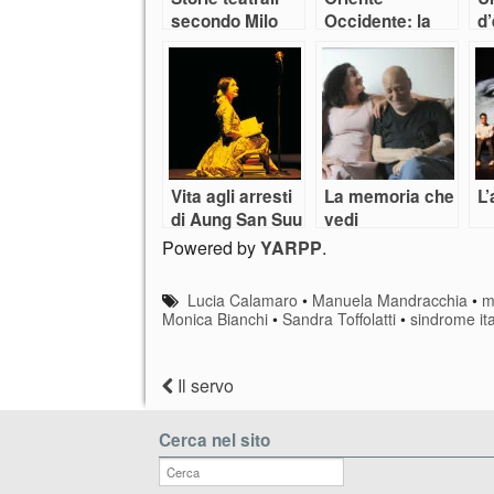
secondo Milo
Occidente: la
d
danza italiana
il
tra concettismi
in
e svagatezza
d
it
Vita agli arresti
La memoria che
L
di Aung San Suu
vedi
Kyi
Powered by
YARPP
.
Lucia Calamaro
•
Manuela Mandracchia
•
m
Monica Bianchi
•
Sandra Toffolatti
•
sindrome it
Il servo
Cerca nel sito