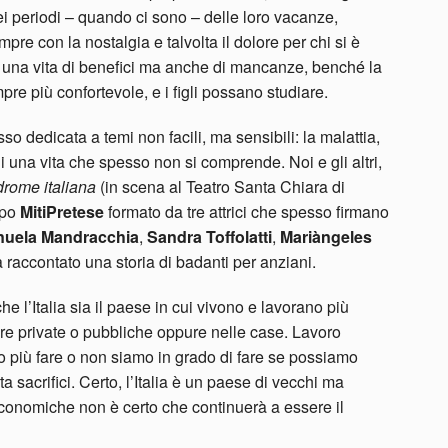
nei periodi – quando ci sono – delle loro vacanze,
re con la nostalgia e talvolta il dolore per chi si è
ve una vita di benefici ma anche di mancanze, benché la
re più confortevole, e i figli possano studiare.
so dedicata a temi non facili, ma sensibili: la malattia,
 di una vita che spesso non si comprende. Noi e gli altri,
drome italiana
(in scena al Teatro Santa Chiara di
ppo
MitiPretese
formato da tre attrici che spesso firmano
uela Mandracchia
,
Sandra Toffolatti
,
Mariàngeles
a raccontato una storia di badanti per anziani.
he l’Italia sia il paese in cui vivono e lavorano più
ure private o pubbliche oppure nelle case. Lavoro
amo più fare o non siamo in grado di fare se possiamo
 sacrifici. Certo, l’Italia è un paese di vecchi ma
 economiche non è certo che continuerà a essere il