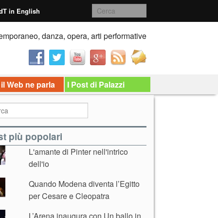
dT in English
emporaneo, danza, opera, arti performative
 il Web ne parla
I Post di Palazzi
t più popolari
L'amante di Pinter nell'intrico
dell'io
Quando Modena diventa l’Egitto
per Cesare e Cleopatra
L’Arena inaugura con Un ballo in