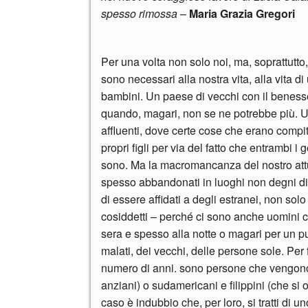
spesso rimossa
–
Maria Grazia Gregori
Per una volta non solo noi, ma, soprattutto,
sono necessari alla nostra vita, alla vita 
bambini. Un paese di vecchi con il benesse
quando, magari, non se ne potrebbe più. Un
affluenti, dove certe cose che erano compito
propri figli per via del fatto che entrambi i 
sono. Ma la macromancanza del nostro attua
spesso abbandonati in luoghi non degni di 
di essere affidati a degli estranei, non sol
cosiddetti – perché ci sono anche uomini ch
sera e spesso alla notte o magari per un pu
malati, dei vecchi, delle persone sole. Per
numero di anni. sono persone che vengono so
anziani) o sudamericani e filippini (che si
caso è indubbio che, per loro, si tratti di u