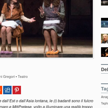
Del
ni Gregori
•
Teatro
Ta
Ana
dall’Est o dall’Asia lontana, le (i) badanti sono il fulcro
Tagli
aro e MitiPretese, volto a illuminare una realtà troppo