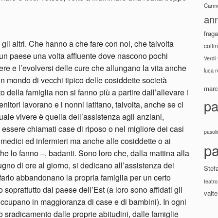
Carme
ann
fraga
 gli altri. Che hanno a che fare con noi, che talvolta
colli
di un paese una volta affluente dove nascono pochi
Verdi
re e l’evolversi delle cure che allungano la vita anche
luca 
 mondo di vecchi tipico delle cosiddette società
marco
 della famiglia non si fanno più a partire dall’allevare i
pa
genitori lavorano e i nonni latitano, talvolta, anche se ci
le vivere è quella dell’assistenza agli anziani,
essere chiamati case di riposo o nel migliore dei casi
pasoli
o medici ed infermieri ma anche alle cosiddette o ai
pa
e lo fanno –, badanti. Sono loro che, dalla mattina alla
gno di ore al giorno, si dedicano all’assistenza dei
Stef
 farlo abbandonano la propria famiglia per un certo
teatro
prattutto dai paese dell’Est (a loro sono affidati gli
valte
 occupano in maggioranza di case e di bambini). In ogni
no sradicamento dalle proprie abitudini, dalle famiglie