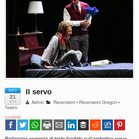
Il servo
NOV
21
Admin
Recensioni
•
Recensioni Gregori
•
2018
Teatro
Condividi
Bellissimo esempio di testo fondato sull’archetipo servo-