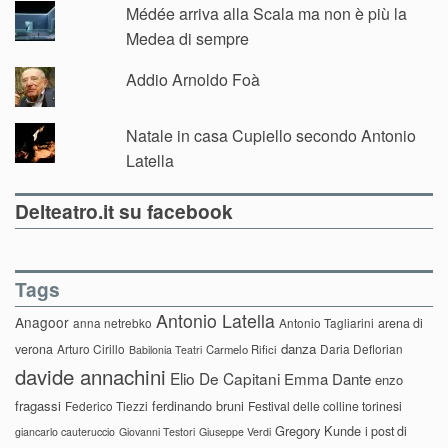
Médée arriva alla Scala ma non è più la
Medea di sempre
Addio Arnoldo Foà
Natale in casa Cupiello secondo Antonio
Latella
Delteatro.it su facebook
Tags
Antonio Latella
Anagoor
anna netrebko
Antonio Tagliarini
arena di
danza
verona
Arturo Cirillo
Daria Deflorian
Carmelo Rifici
Babilonia Teatri
davide annachini
Elio De Capitani
Emma Dante
enzo
fragassi
ferdinando bruni
Federico Tiezzi
Festival delle colline torinesi
Gregory Kunde
i post di
giancarlo cauteruccio
Giovanni Testori
Giuseppe Verdi