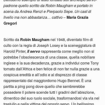
padrone quello scritto da Robin Maugham e portato in
scena da Andrea Renzi e
Pierpaolo Sepe. Un cast di
livello ma non abbastanza… cattivo
–
Maria Grazia
Gregori
Scritto da
Robin Maugham
nel 1948, diventato film di
culto con la regia di Joseph Losey e la sceneggiatura di
Harold Pinter,
Il servo
rappresenta come meglio non si
potrebbe l’obsolescenza di una classe, quella nobiliare
inglese e la sua decadenza, grazie a individui come Tony
tornato dall’Africa e ben felice di non far nulla grazie a una
cospicua eredità e all’odio e al disprezzo di classe
rappresentato dal maggiordomo Hugo Bennet. È una
partita a ping pong dove quello che sembrerebbe
possedere il potere scende tutti i gradini dell’abiezione,
dimentico del suo ruolo sociale, trasformandosi via via nel
trastullo e nella vittima del proprio servo. Un bellissimo