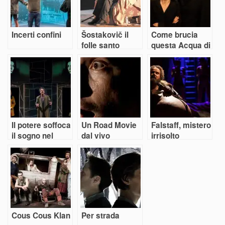
Incerti confini
Šostakovič il
Come brucia
folle santo
questa Acqua di
colonia
Il potere soffoca
Un Road Movie
Falstaff, mistero
il sogno nel
dal vivo
irrisolto
Calderon senza
speranza di
Pasolini
Cous Cous Klan
Per strada