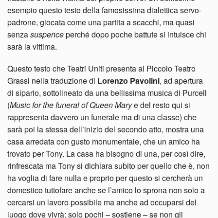
esempio questo testo della famosissima dialettica servo-
padrone, giocata come una partita a scacchi, ma quasi
senza
suspence
perché dopo poche battute si intuisce chi
sarà la vittima.
Questo testo che Teatri Uniti presenta al Piccolo Teatro
Grassi nella traduzione di
Lorenzo Pavolini
, ad apertura
di sipario, sottolineato da una bellissima musica di Purcell
(
Music for the funeral of Queen Mary
e del resto qui si
rappresenta davvero un funerale ma di una classe) che
sarà poi la stessa dell’inizio del secondo atto, mostra una
casa arredata con gusto monumentale, che un amico ha
trovato per Tony. La casa ha bisogno di una, per così dire,
rinfrescata ma Tony si dichiara subito per quello che è, non
ha voglia di fare nulla e proprio per questo si cercherà un
domestico tuttofare anche se l’amico lo sprona non solo a
cercarsi un lavoro possibile ma anche ad occuparsi del
luogo dove vivrà: solo pochi – sostiene – se non gli