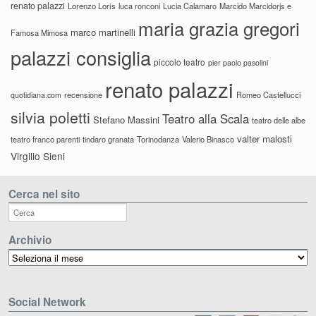
renato palazzi
Lorenzo Loris
luca ronconi
Lucia Calamaro
Marcido Marcidorjs e
maria grazia gregori
marco martinelli
Famosa Mimosa
palazzi consiglia
piccolo teatro
pier paolo pasolini
renato palazzi
recensione
Romeo Castellucci
quotidiana.com
silvia poletti
Teatro alla Scala
Stefano Massini
teatro delle albe
valter malosti
teatro franco parenti
tindaro granata
Torinodanza
Valerio Binasco
Virgilio Sieni
Cerca nel sito
Archivio
Archivio
Social Network