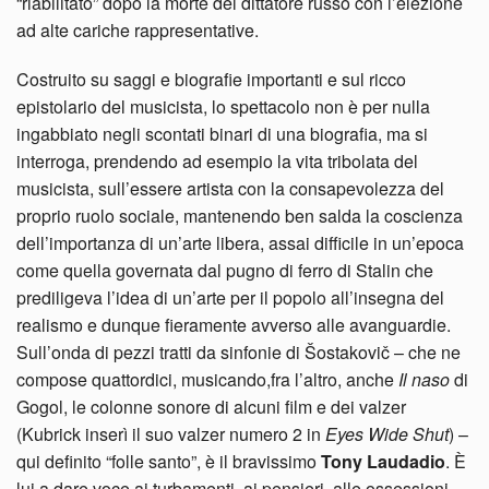
“riabilitato” dopo la morte del dittatore russo con l’elezione
ad alte cariche rappresentative.
Costruito su saggi e biografie importanti e sul ricco
epistolario del musicista, lo spettacolo non è per nulla
ingabbiato negli scontati binari di una biografia, ma si
interroga, prendendo ad esempio la vita tribolata del
musicista, sull’essere artista con la consapevolezza del
proprio ruolo sociale, mantenendo ben salda la coscienza
dell’importanza di un’arte libera, assai difficile in un’epoca
come quella governata dal pugno di ferro di Stalin che
prediligeva l’idea di un’arte per il popolo all’insegna del
realismo e dunque fieramente avverso alle avanguardie.
Sull’onda di pezzi tratti da sinfonie di Šostakovič – che ne
compose quattordici, musicando,fra l’altro, anche
Il naso
di
Gogol, le colonne sonore di alcuni film e dei valzer
(Kubrick inserì il suo valzer numero 2 in
Eyes Wide Shut
) –
qui definito “folle santo”, è il bravissimo
Tony Laudadio
. È
lui a dare voce ai turbamenti, ai pensieri, alle ossessioni,