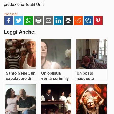
produzione Teatri Uniti
Condividi
Leggi Anche:
Santo Genet, un
Un’obliqua
Un posto
capolavoro di
verità su Emily
nascosto
Armando Punzo
Dickinson