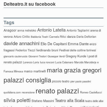
Delteatro.it su facebook
Tags
Antonio Latella
Anagoor
anna netrebko
Antonio Tagliarini
arena di
danza
verona
Arturo Cirillo
Daria Deflorian
Carmelo Rifici
Babilonia Teatri
davide annachini
Elio De Capitani
Emma Dante
enzo
fragassi
ferdinando bruni
Federico Tiezzi
Festival delle colline torinesi
Gregory Kunde
i post di
giancarlo cauteruccio
Giovanni Testori
Giuseppe Verdi
renato palazzi
Lorenzo Loris
luca ronconi
Lucia Calamaro
Marcido Marcidorjs e
maria grazia gregori
marco martinelli
Famosa Mimosa
palazzi consiglia
piccolo teatro
pier paolo pasolini
renato palazzi
recensione
Romeo Castellucci
quotidiana.com
silvia poletti
Teatro alla Scala
Stefano Massini
teatro delle albe