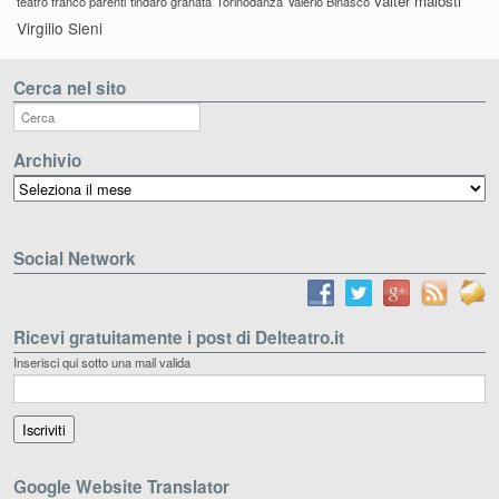
valter malosti
teatro franco parenti
tindaro granata
Torinodanza
Valerio Binasco
Virgilio Sieni
Cerca nel sito
Archivio
Archivio
Social Network
Ricevi gratuitamente i post di Delteatro.it
Inserisci qui sotto una mail valida
Google Website Translator