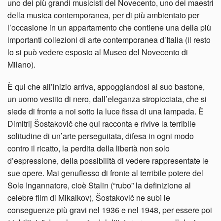
uno dei più grandi musicisti del Novecento, uno dei maestri
della musica contemporanea, per di più ambientato per
l’occasione in un appartamento che contiene una della più
importanti collezioni di arte contemporanea d’Italia (il resto
lo si può vedere esposto al Museo del Novecento di
Milano).
È qui che all’inizio arriva, appoggiandosi al suo bastone,
un uomo vestito di nero, dall’eleganza stropicciata, che si
siede di fronte a noi sotto la luce fissa di una lampada. È
Dimitrij Šostakovič che qui racconta e rivive la terribile
solitudine di un’arte perseguitata, difesa in ogni modo
contro il ricatto, la perdita della libertà non solo
d’espressione, della possibilità di vedere rappresentate le
sue opere. Mai genuflesso di fronte al terribile potere del
Sole Ingannatore, cioè Stalin (“rubo” la definizione al
celebre film di Mikalkov), Šostakovič ne subì le
conseguenze più gravi nel 1936 e nel 1948, per essere poi