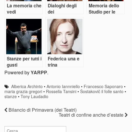
La memoria che
Dialoghi degli
Memoria dello
vedi
dei
Studio per le
Serve
Stanze per tutti i
Federica una e
gusti
trina
Powered by
YARPP
.
Alberica Archinto
•
Antonio Iannniello
•
Francesco Saponaro
•
maria grazia gregori
•
Rossella Tansini
•
Šostakovič il folle santo
•
stanze
•
Tony Laudadio
Bilancio di Primavera (dei Teatri)
Teatri di confine anche d’estate