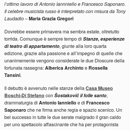
l’ottimo lavoro di Antonio Iannniello e Francesco Saponaro.
Il celebre musicista russo è interpretato con misura da Tony
Laudadio
–
Maria Grazia Gregori
Dovrebbe essere primavera ma sembra estate, oltretutto
torrida. Comunque è sempre tempo di
Stanze, esperienze
di teatro di appartamento
, giunte alla loro quarta
edizione, grazie alla passione e all’impegno di quelle che
unanimemente vengono considerate le due Dioscure della
fortunata rassegna:
Alberica Archinto
e
Rossella
Tansini
.
Il debutto è avvenuto nelle stanze della
Casa Museo
Boschi-Di Stefano
con
Šostakovič il folle santo
,
drammaturgia di
Antonio Ianniello
e di
Francesco
Saponaro
che ne firma anche regia e spazio scenico. Un
bel successo in tutte le due serate malgrado il gran caldo
per uno spettacolo affascinante che ha per protagonista