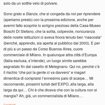
solo da un sottile velo di polvere.
Sono grato a
Stanze
, che si congeda da noi per riprendere
(speriamo presto) con la prossima edizione, anche per
avermi fatto scoprire lo scrigno prezioso della Casa-Museo
Boschi Di Stefano, che la solita, colpevole, noncuranza
delle nostre istituzioni ci aveva finora tenuto ben “nascosta”
(benché, apprendo, sia aperta al pubblico dal 2003). E per
di più a un passo da Corso Buenos Aires, cuore
commerciale di Milano. In qualunque altra città d’Europa
(Italia esclusa, s’intende), un luogo simile sarebbe
segnalato fin dal casello di Melegnano. Qui no, perché c’è
il rischio “che poi la gente ci va davvero” e magari
dimentica di comprarsi l’ennesimo paio di scarpe… Mi
raccomando, prossimi turisti dell’EXPO, alla larga, alla
larga da qui… Chi è che diceva che con la cultura non si
mangia? Ah, già, un commercialista di Milano…
Condividi