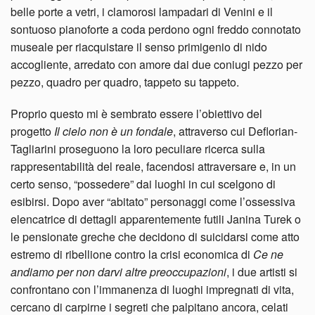
belle porte a vetri, i clamorosi lampadari di Venini e il
sontuoso pianoforte a coda perdono ogni freddo connotato
museale per riacquistare il senso primigenio di nido
accogliente, arredato con amore dai due coniugi pezzo per
pezzo, quadro per quadro, tappeto su tappeto.
Proprio questo mi è sembrato essere l’obiettivo del
progetto
Il cielo non è un fondale
, attraverso cui Deflorian-
Tagliarini proseguono la loro peculiare ricerca sulla
rappresentabilità del reale, facendosi attraversare e, in un
certo senso, “possedere” dai luoghi in cui scelgono di
esibirsi. Dopo aver “abitato” personaggi come l’ossessiva
elencatrice di dettagli apparentemente futili Janina Turek o
le pensionate greche che decidono di suicidarsi come atto
estremo di ribellione contro la crisi economica di
Ce ne
andiamo per non darvi altre preoccupazioni
, i due artisti si
confrontano con l’immanenza di luoghi impregnati di vita,
cercano di carpirne i segreti che palpitano ancora, celati