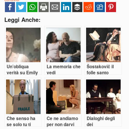
Leggi Anche:
Un’obliqua
La memoria che
Šostakovič il
verità su Emily
vedi
folle santo
Dickinson
Che senso ha
Ce ne andiamo
Dialoghi degli
se solo tu ti
per non darvi
dei