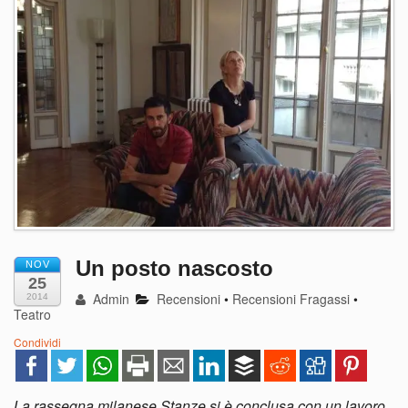
Un posto nascosto
NOV
25
Admin
Recensioni
•
Recensioni Fragassi
•
2014
Teatro
Condividi
La rassegna milanese Stanze si è conclusa con un lavoro