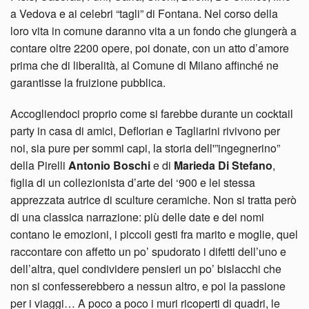
a Vedova e ai celebri “tagli” di Fontana. Nel corso della
loro vita in comune daranno vita a un fondo che giungerà a
contare oltre 2200 opere, poi donate, con un atto d’amore
prima che di liberalità, al Comune di Milano affinché ne
garantisse la fruizione pubblica.
Accogliendoci proprio come si farebbe durante un cocktail
party in casa di amici, Deflorian e Tagliarini rivivono per
noi, sia pure per sommi capi, la storia dell'”ingegnerino”
della Pirelli
Antonio Boschi
e di
Marieda Di Stefano
,
figlia di un collezionista d’arte del ‘900 e lei stessa
apprezzata autrice di sculture ceramiche. Non si tratta però
di una classica narrazione: più delle date e dei nomi
contano le emozioni, i piccoli gesti fra marito e moglie, quel
raccontare con affetto un po’ spudorato i difetti dell’uno e
dell’altra, quel condividere pensieri un po’ bislacchi che
non si confesserebbero a nessun altro, e poi la passione
per i viaggi… A poco a poco i muri ricoperti di quadri, le