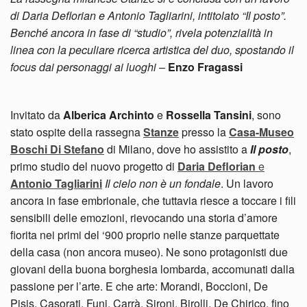
di Daria Deflorian e Antonio Tagliarini, intitolato “Il posto”.
Benché ancora in fase di “studio”, rivela potenzialità in
linea con la peculiare ricerca artistica del duo, spostando il
focus dai personaggi ai luoghi
–
Enzo Fragassi
Invitato da
Alberica Archinto
e
Rossella Tansini
, sono
stato ospite della rassegna
Stanze
presso la
Casa-Museo
Boschi Di Stefano
di Milano, dove ho assistito a
Il posto
,
primo studio del nuovo progetto di
Daria Deflorian
e
Antonio Tagliarini
Il cielo non è un fondale
. Un lavoro
ancora in fase embrionale, che tuttavia riesce a toccare i fili
sensibili delle emozioni, rievocando una storia d’amore
fiorita nei primi del ‘900 proprio nelle stanze parquettate
della casa (non ancora museo). Ne sono protagonisti due
giovani della buona borghesia lombarda, accomunati dalla
passione per l’arte. E che arte: Morandi, Boccioni, De
Pisis, Casorati, Funi, Carrà, Sironi, Birolli, De Chirico, fino