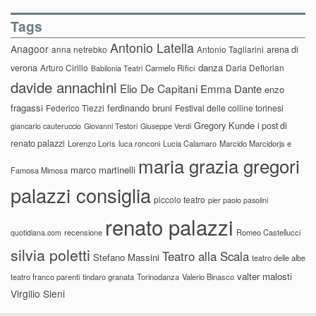
Tags
Antonio Latella
Anagoor
anna netrebko
Antonio Tagliarini
arena di
danza
verona
Arturo Cirillo
Daria Deflorian
Carmelo Rifici
Babilonia Teatri
davide annachini
Elio De Capitani
Emma Dante
enzo
fragassi
ferdinando bruni
Federico Tiezzi
Festival delle colline torinesi
Gregory Kunde
i post di
giancarlo cauteruccio
Giovanni Testori
Giuseppe Verdi
renato palazzi
Lorenzo Loris
luca ronconi
Lucia Calamaro
Marcido Marcidorjs e
maria grazia gregori
marco martinelli
Famosa Mimosa
palazzi consiglia
piccolo teatro
pier paolo pasolini
renato palazzi
recensione
Romeo Castellucci
quotidiana.com
silvia poletti
Teatro alla Scala
Stefano Massini
teatro delle albe
valter malosti
teatro franco parenti
tindaro granata
Torinodanza
Valerio Binasco
Virgilio Sieni