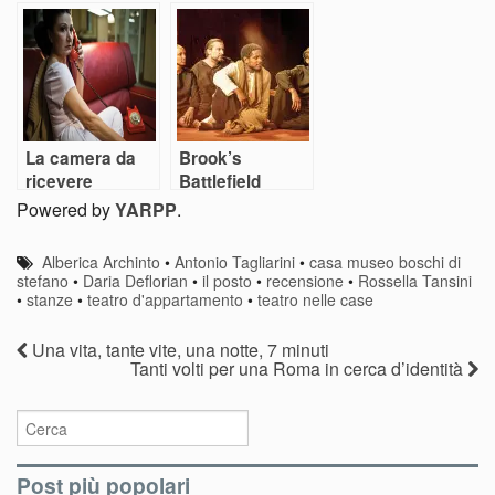
salvi?
altre
preoccupazioni
La camera da
Brook’s
ricevere
Battlefield
Powered by
YARPP
.
Alberica Archinto
•
Antonio Tagliarini
•
casa museo boschi di
stefano
•
Daria Deflorian
•
il posto
•
recensione
•
Rossella Tansini
•
stanze
•
teatro d'appartamento
•
teatro nelle case
Una vita, tante vite, una notte, 7 minuti
Tanti volti per una Roma in cerca d’identità
Post più popolari