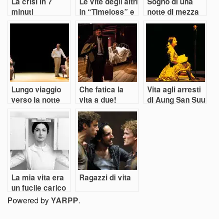
La crisi in 7
Le vite degli altri
Sogno di una
minuti
in “Timeloss” e
notte di mezza
“Our secrets”
sbornia
Lungo viaggio
Che fatica la
Vita agli arresti
verso la notte
vita a due!
di Aung San Suu
Kyi
La mia vita era
Ragazzi di vita
un fucile carico
Powered by
YARPP
.