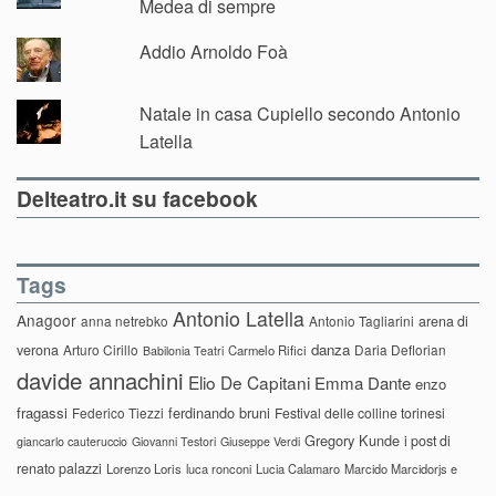
Medea di sempre
Addio Arnoldo Foà
Natale in casa Cupiello secondo Antonio
Latella
Delteatro.it su facebook
Tags
Antonio Latella
Anagoor
anna netrebko
Antonio Tagliarini
arena di
danza
verona
Arturo Cirillo
Daria Deflorian
Carmelo Rifici
Babilonia Teatri
davide annachini
Elio De Capitani
Emma Dante
enzo
fragassi
ferdinando bruni
Federico Tiezzi
Festival delle colline torinesi
Gregory Kunde
i post di
giancarlo cauteruccio
Giovanni Testori
Giuseppe Verdi
renato palazzi
Lorenzo Loris
luca ronconi
Lucia Calamaro
Marcido Marcidorjs e