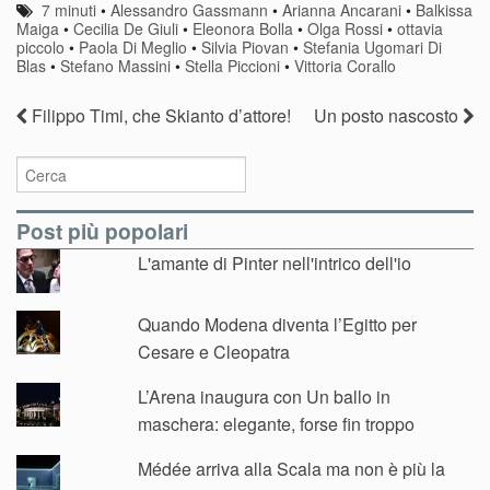
7 minuti
•
Alessandro Gassmann
•
Arianna Ancarani
•
Balkissa
Maiga
•
Cecilia De Giuli
•
Eleonora Bolla
•
Olga Rossi
•
ottavia
piccolo
•
Paola Di Meglio
•
Silvia Piovan
•
Stefania Ugomari Di
Blas
•
Stefano Massini
•
Stella Piccioni
•
Vittoria Corallo
Filippo Timi, che Skianto d’attore!
Un posto nascosto
Post più popolari
L'amante di Pinter nell'intrico dell'io
Quando Modena diventa l’Egitto per
Cesare e Cleopatra
L’Arena inaugura con Un ballo in
maschera: elegante, forse fin troppo
Médée arriva alla Scala ma non è più la