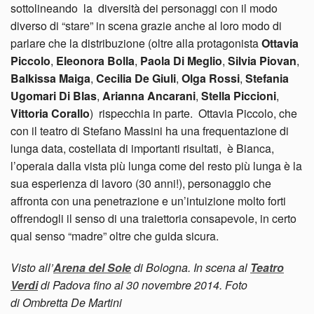
sottolineando la diversità dei personaggi con il modo
diverso di “stare” in scena grazie anche al loro modo di
parlare che la distribuzione (oltre alla protagonista
Ottavia
Piccolo
,
Eleonora Bolla
,
Paola Di Meglio
,
Silvia Piovan
,
Balkissa Maiga
,
Cecilia De Giuli
,
Olga Rossi
,
Stefania
Ugomari Di Blas
,
Arianna Ancarani
,
Stella Piccioni
,
Vittoria Corallo
) rispecchia in parte. Ottavia Piccolo, che
con il teatro di Stefano Massini ha una frequentazione di
lunga data, costellata di importanti risultati, è Bianca,
l’operaia dalla vista più lunga come del resto più lunga è la
sua esperienza di lavoro (30 anni!), personaggio che
affronta con una penetrazione e un’intuizione molto forti
offrendogli il senso di una traiettoria consapevole, in certo
qual senso “madre” oltre che guida sicura.
Visto all’
Arena del Sole
di Bologna. In scena al
Teatro
Verdi
di Padova fino al 30 novembre 2014. Foto
di Ombretta De Martini