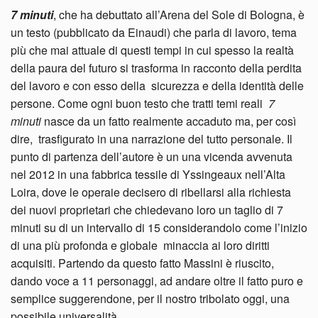
7 minuti
, che ha debuttato all’Arena del Sole di Bologna, è
un testo (pubblicato da Einaudi) che parla di lavoro, tema
più che mai attuale di questi tempi in cui spesso la realtà
della paura del futuro si trasforma in racconto della perdita
del lavoro e con esso della sicurezza e della identità delle
persone. Come ogni buon testo che tratti temi reali
7
minuti
nasce da un fatto realmente accaduto ma, per così
dire, trasfigurato in una narrazione del tutto personale. Il
punto di partenza dell’autore è un una vicenda avvenuta
nel 2012 in una fabbrica tessile di Yssingeaux nell’Alta
Loira, dove le operaie decisero di ribellarsi alla richiesta
dei nuovi proprietari che chiedevano loro un taglio di 7
minuti su di un intervallo di 15 considerandolo come l’inizio
di una più profonda e globale minaccia ai loro diritti
acquisiti. Partendo da questo fatto Massini è riuscito,
dando voce a 11 personaggi, ad andare oltre il fatto puro e
semplice suggerendone, per il nostro tribolato oggi, una
possibile universalità.