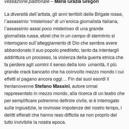
vessazione padronale
–
Maria Grazia Gregori
La diversità dell’artista, gli anni terribili delle Brigate rosse,
l’assassinio “misterioso” di un’eroica giornalista italiana,
l’assassinio assai poco misterioso di una grande
giornalista russa, ebrei che in un campo di sterminio si
interrogano sull’atteggiamento di Dio che sembra avere
abbandonato il suo popolo prediletto, tanto da intentargli
addirittura un processo, la violenza della guerra etnica che
fa perdere agli uomini il senso della loro umanità, il più
grande crack bancario che ha coinvolto mezzo mondo i cui
effetti si pagano ancora oggi… Fin dai suoi esordi il
trentanovenne
Stefano Massini
, autore ormai
rappresentato in mezzo mondo, alla ricerca di un teatro che
per semplificare potremmo definire civile, si è interrogato
sulle ingiustizie, le rovinose impotenze del nostro tempo, i
delitti efferati che hanno reso difficile se non proprio del
tutto invivibile la nostra epoca.