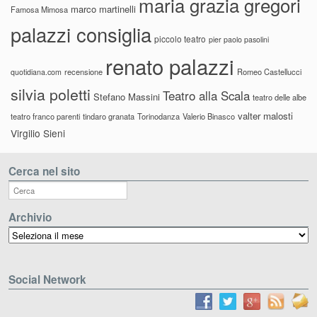
maria grazia gregori
marco martinelli
Famosa Mimosa
palazzi consiglia
piccolo teatro
pier paolo pasolini
renato palazzi
recensione
Romeo Castellucci
quotidiana.com
silvia poletti
Teatro alla Scala
Stefano Massini
teatro delle albe
valter malosti
teatro franco parenti
tindaro granata
Torinodanza
Valerio Binasco
Virgilio Sieni
Cerca nel sito
Archivio
Archivio
Social Network