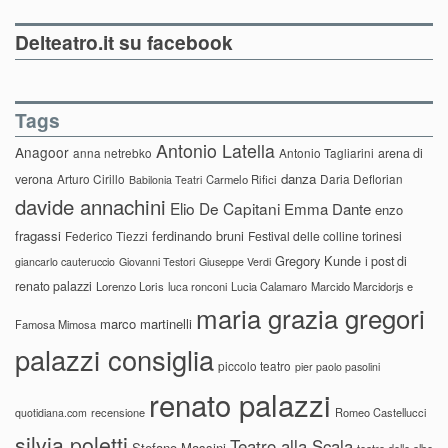
Delteatro.it su facebook
Tags
Antonio Latella
Anagoor
anna netrebko
Antonio Tagliarini
arena di
danza
verona
Arturo Cirillo
Daria Deflorian
Carmelo Rifici
Babilonia Teatri
davide annachini
Elio De Capitani
Emma Dante
enzo
fragassi
ferdinando bruni
Federico Tiezzi
Festival delle colline torinesi
Gregory Kunde
i post di
giancarlo cauteruccio
Giovanni Testori
Giuseppe Verdi
renato palazzi
Lorenzo Loris
luca ronconi
Lucia Calamaro
Marcido Marcidorjs e
maria grazia gregori
marco martinelli
Famosa Mimosa
palazzi consiglia
piccolo teatro
pier paolo pasolini
renato palazzi
recensione
Romeo Castellucci
quotidiana.com
silvia poletti
Teatro alla Scala
Stefano Massini