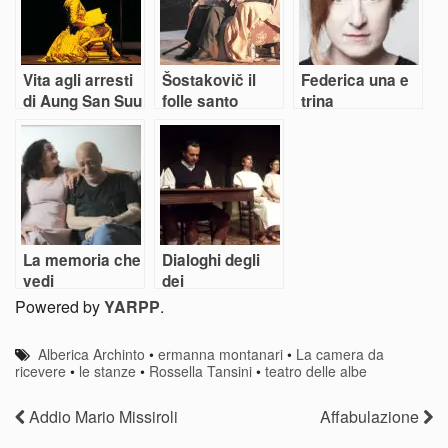
Vita agli arresti
Šostakovič il
Federica una e
di Aung San Suu
folle santo
trina
Kyi
La memoria che
Dialoghi degli
vedi
dei
Powered by
YARPP
.
Alberica Archinto
•
ermanna montanari
•
La camera da
ricevere
•
le stanze
•
Rossella Tansini
•
teatro delle albe
Addio Mario Missiroli
Affabulazione