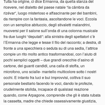
Tutta ha origine, ci dice Ermanna, da quella stanza del
ricevere, nel dialetto del paese natale “la câmbra da
rizévar”, luogo misterioso e affascinante per dei bambini,
da riempire con la fantasia, ascoltandone le voci. Eccola
con un semplice abituccio, degli stivaletti malandrini,
muoversi per il salone sull’onda di una colonna musicale
fra due luoghi “deputati”: alla sinistra degli spettatori c’è
l’Ermanna che legge e tesse il filo del racconto; a destra, di
fronte a una specchiera o seduta su di una sedia, l’attrice
compie un rito molto antico trasformandosi, con l’aiuto di
pochi semplici oggetti – due grandi orecchie d’asino di
cartone, dei guanti candidi, una calla di stoffa, un
microfono, uno scialle- mantello multicolore sotto i nostri
occhi. E intanto fra luci e bui improvvisi, coltiva il suo
personale bestiario facendo le voci, dando le profezie,
crudelmente stolida, incapace di qualsiasi reazione
quando, come Arpagone, comprende che gli è stata rubata
la cassetta, madre che chiede ossessivamente giustizia,