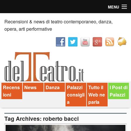
MENU
Home
Recensioni & news di teatro contemporaneo, danza,
opera, arti performative
Recensioni
Anticipazioni
News
Palazzi consiglia
Recens
News
Danza
Palazzi
Tutto il
I Post di
Video
ioni
consigli
Web ne
Palazzi
Chi siamo
a
parla
Contatti
Tag Archives:
roberto bacci
dT in English