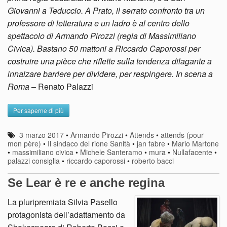
Giovanni a Teduccio. A Prato, il serrato confronto tra un
professore di letteratura e un ladro è al centro dello
spettacolo di Armando Pirozzi (regia di Massimiliano
Civica). Bastano 50 mattoni a Riccardo Caporossi per
costruire una pièce che riflette sulla tendenza dilagante a
innalzare barriere per dividere, per respingere. In scena a
Roma
– Renato Palazzi
Per saperne di più
3 marzo 2017
•
Armando Pirozzi
•
Attends
•
attends (pour
mon père)
•
Il sindaco del rione Sanità
•
jan fabre
•
Mario Martone
•
massimiliano civica
•
Michele Santeramo
•
mura
•
Nullafacente
•
palazzi consiglia
•
riccardo caporossi
•
roberto bacci
Se Lear è re e anche regina
La pluripremiata Silvia Pasello
protagonista dell’adattamento da