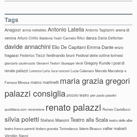
Tags
Antonio Latella
Anagoor
anna netrebko
Antonio Tagliarini
arena di
danza
verona
Arturo Cirillo
Daria Deflorian
Carmelo Rifici
Babilonia Teatri
davide annachini
Elio De Capitani
Emma Dante
enzo
fragassi
ferdinando bruni
Federico Tiezzi
Festival delle colline torinesi
Gregory Kunde
i post di
giancarlo cauteruccio
Giovanni Testori
Giuseppe Verdi
renato palazzi
Lorenzo Loris
luca ronconi
Lucia Calamaro
Marcido Marcidorjs e
maria grazia gregori
marco martinelli
Famosa Mimosa
palazzi consiglia
piccolo teatro
pier paolo pasolini
renato palazzi
recensione
Romeo Castellucci
quotidiana.com
silvia poletti
Teatro alla Scala
Stefano Massini
teatro delle albe
valter malosti
teatro franco parenti
tindaro granata
Torinodanza
Valerio Binasco
Virgilio Sieni