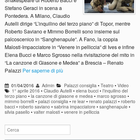
Shakespeare di Roberto Bacci e
Stefano Geraci in scena a
Pontedera. A Milano, Claudio
Autelli dirige “L’inquilino del terzo piano” di Topor, mentre
Roberto Saviano e Mimmo Borrelli sono insieme sul
palcoscenico in “Sanghenapule”. A Fano, la coppia
Malosti-Impacciatore in “Venere in pelliccia” di Ives e infine
Elena Bucci e Marco Sgrosso nella rivisitazione del mito in
“La canzone di Giasone e Medea” a Brescia – Renato
Palazzi
Per saperne di più
01/04/2016
Admin
Palazzi consiglia
•
Teatro
•
Video
1° aprile 2016
•
Claudio Autelli
•
elena bucci
•
l'inquilino del
terzo piano
•
la canzone di giasone e medea
•
marco sgrosso
•
mimmo borrelli
•
palazi consiglia
•
re lear
•
renato palazzi
•
roberto
bacci
•
roberto saviano
•
sabrina impacciatore
•
sanghenapule
•
silvia pasello
•
valter malosti
•
venere in pelliccia