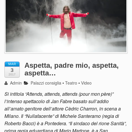
Aspetta, padre mio, aspetta,
MAR
3
aspetta…
2017
Admin
Palazzi consiglia
•
Teatro
•
Video
Si intitola “Attends, attends, attends (pour mon père)”
l’intenso spettacolo di Jan Fabre basato sull’addio
all’amato genitore dell’attore Cèdric Charron, in scena a
Milano. Il “Nullafacente” di Michele Santeramo (regia di
Roberto Bacci) è a Pontedera. “Il sindaco del rione Sanità”,
prima regia eduardiana di Mario Martone, è a San