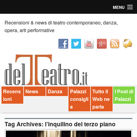
MENU
Home
Recensioni & news di teatro contemporaneo, danza,
opera, arti performative
Recensioni
Anticipazioni
News
Palazzi consiglia
Recens
News
Danza
Palazzi
Tutto il
I Post di
Video
ioni
consigli
Web ne
Palazzi
Chi siamo
a
parla
Contatti
Tag Archives:
l’inquilino del terzo piano
dT in English