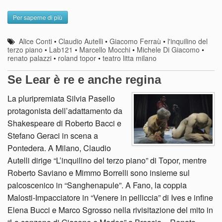
Per saperne di più
Alice Conti
•
Claudio Autelli
•
Giacomo Ferraù
•
l'inquilino del
terzo piano
•
Lab121
•
Marcello Mocchi
•
Michele Di Giacomo
•
renato palazzi
•
roland topor
•
teatro litta milano
Se Lear è re e anche regina
La pluripremiata Silvia Pasello
protagonista dell’adattamento da
Shakespeare di Roberto Bacci e
Stefano Geraci in scena a
Pontedera. A Milano, Claudio
Autelli dirige “L’inquilino del terzo piano” di Topor, mentre
Roberto Saviano e Mimmo Borrelli sono insieme sul
palcoscenico in “Sanghenapule”. A Fano, la coppia
Malosti-Impacciatore in “Venere in pelliccia” di Ives e infine
Elena Bucci e Marco Sgrosso nella rivisitazione del mito in