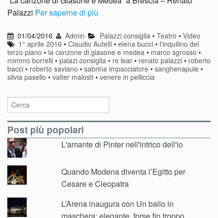
“La canzone di Giasone e Medea” a Brescia – Renato
Palazzi
Per saperne di più
01/04/2016
Admin
Palazzi consiglia
•
Teatro
•
Video
1° aprile 2016
•
Claudio Autelli
•
elena bucci
•
l'inquilino del
terzo piano
•
la canzone di giasone e medea
•
marco sgrosso
•
mimmo borrelli
•
palazi consiglia
•
re lear
•
renato palazzi
•
roberto
bacci
•
roberto saviano
•
sabrina impacciatore
•
sanghenapule
•
silvia pasello
•
valter malosti
•
venere in pelliccia
Post più popolari
L'amante di Pinter nell'intrico dell'io
Quando Modena diventa l’Egitto per
Cesare e Cleopatra
L’Arena inaugura con Un ballo in
maschera: elegante, forse fin troppo