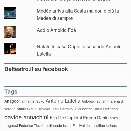
Médée arriva alla Scala ma non è più la
Medea di sempre
Addio Arnoldo Foà
Natale in casa Cupiello secondo Antonio
Latella
Delteatro.it su facebook
Tags
Antonio Latella
Anagoor
anna netrebko
Antonio Tagliarini
arena di
danza
verona
Arturo Cirillo
Daria Deflorian
Carmelo Rifici
Babilonia Teatri
davide annachini
Elio De Capitani
Emma Dante
enzo
fragassi
ferdinando bruni
Federico Tiezzi
Festival delle colline torinesi