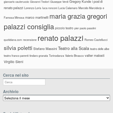
Gregory Kunde
i post di
giancarlo cauteruccio
Giovanni Testori
Giuseppe Verdi
renato palazzi
Lorenzo Loris
luca ronconi
Lucia Calamaro
Marcido Marcidorjs e
maria grazia gregori
marco martinelli
Famosa Mimosa
palazzi consiglia
piccolo teatro
pier paolo pasolini
renato palazzi
recensione
Romeo Castellucci
quotidiana.com
silvia poletti
Teatro alla Scala
Stefano Massini
teatro delle albe
valter malosti
teatro franco parenti
tindaro granata
Torinodanza
Valerio Binasco
Virgilio Sieni
Cerca nel sito
Archivio
Archivio