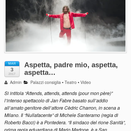
Aspetta, padre mio, aspetta,
MAR
3
aspetta…
2017
Admin
Palazzi consiglia
•
Teatro
•
Video
Si intitola “Attends, attends, attends (pour mon père)”
l’intenso spettacolo di Jan Fabre basato sull’addio
all’amato genitore dell’attore Cèdric Charron, in scena a
Milano. Il “Nullafacente” di Michele Santeramo (regia di
Roberto Bacci) è a Pontedera. “Il sindaco del rione Sanità”,
prima regia eduardiana di Mario Martone, è a San