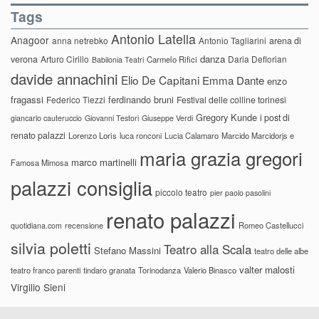
Tags
Antonio Latella
Anagoor
anna netrebko
Antonio Tagliarini
arena di
danza
verona
Arturo Cirillo
Daria Deflorian
Carmelo Rifici
Babilonia Teatri
davide annachini
Elio De Capitani
Emma Dante
enzo
fragassi
ferdinando bruni
Federico Tiezzi
Festival delle colline torinesi
Gregory Kunde
i post di
giancarlo cauteruccio
Giovanni Testori
Giuseppe Verdi
renato palazzi
Lorenzo Loris
luca ronconi
Lucia Calamaro
Marcido Marcidorjs e
maria grazia gregori
marco martinelli
Famosa Mimosa
palazzi consiglia
piccolo teatro
pier paolo pasolini
renato palazzi
recensione
Romeo Castellucci
quotidiana.com
silvia poletti
Teatro alla Scala
Stefano Massini
teatro delle albe
valter malosti
teatro franco parenti
tindaro granata
Torinodanza
Valerio Binasco
Virgilio Sieni