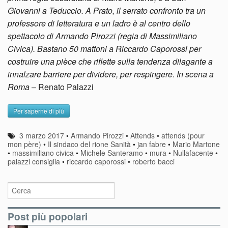
Giovanni a Teduccio. A Prato, il serrato confronto tra un
professore di letteratura e un ladro è al centro dello
spettacolo di Armando Pirozzi (regia di Massimiliano
Civica). Bastano 50 mattoni a Riccardo Caporossi per
costruire una pièce che riflette sulla tendenza dilagante a
innalzare barriere per dividere, per respingere. In scena a
Roma
– Renato Palazzi
Per saperne di più
3 marzo 2017
•
Armando Pirozzi
•
Attends
•
attends (pour
mon père)
•
Il sindaco del rione Sanità
•
jan fabre
•
Mario Martone
•
massimiliano civica
•
Michele Santeramo
•
mura
•
Nullafacente
•
palazzi consiglia
•
riccardo caporossi
•
roberto bacci
Post più popolari