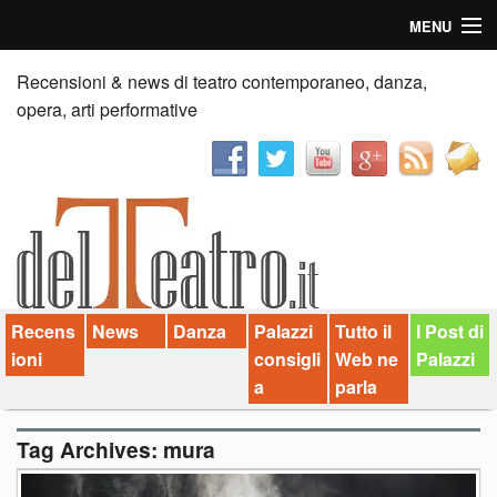
MENU
Home
Recensioni & news di teatro contemporaneo, danza,
opera, arti performative
Recensioni
Anticipazioni
News
Palazzi consiglia
Recens
News
Danza
Palazzi
Tutto il
I Post di
Video
ioni
consigli
Web ne
Palazzi
Chi siamo
a
parla
Contatti
Tag Archives:
mura
dT in English