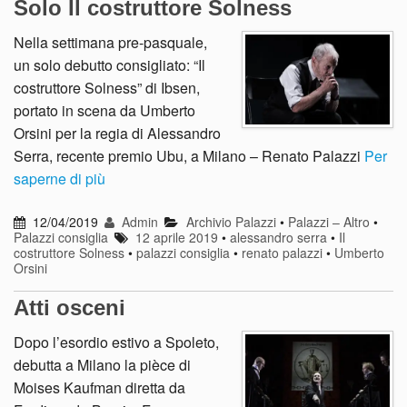
Solo Il costruttore Solness
Nella settimana pre-pasquale,
un solo debutto consigliato: “Il
costruttore Solness” di Ibsen,
portato in scena da Umberto
Orsini per la regia di Alessandro
Serra, recente premio Ubu, a Milano – Renato Palazzi
Per
saperne di più
12/04/2019
Admin
Archivio Palazzi
•
Palazzi – Altro
•
Palazzi consiglia
12 aprile 2019
•
alessandro serra
•
Il
costruttore Solness
•
palazzi consiglia
•
renato palazzi
•
Umberto
Orsini
Atti osceni
Dopo l’esordio estivo a Spoleto,
debutta a Milano la pièce di
Moises Kaufman diretta da