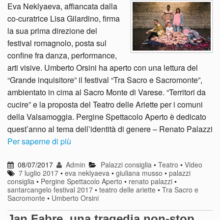
Eva Neklyaeva, affiancata dalla
co-curatrice Lisa Gilardino, firma
la sua prima direzione del
festival romagnolo, posta sul
confine fra danza, performance,
arti visive. Umberto Orsini ha aperto con una lettura del
“Grande inquisitore” il festival “Tra Sacro e Sacromonte”,
ambientato in cima al Sacro Monte di Varese. “Territori da
cucire” e la proposta del Teatro delle Ariette per i comuni
della Valsamoggia. Pergine Spettacolo Aperto è dedicato
quest’anno al tema dell’identità di genere – Renato Palazzi
Per saperne di più
08/07/2017
Admin
Palazzi consiglia
•
Teatro
•
Video
7 luglio 2017
•
eva neklyaeva
•
giuliana musso
•
palazzi
consiglia
•
Pergine Spettacolo Aperto
•
renato palazzi
•
santarcangelo festival 2017
•
teatro delle ariette
•
Tra Sacro e
Sacromonte
•
Umberto Orsini
Jan Fabre, una tragedia non-stop