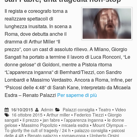
Il regista e coreografo torna a
realizzare spettacoli di
lunghezza inusitata. In scena a
Roma, dove debutta anche il
dramma di Arthur Miller “Il
prezzo”, con un cast di assoluto rilievo. A Milano, Giorgio
Sangati ha portato a termine il lavoro di Luca Ronconi, “Le
donne gelose” di Goldoni, mentre a Pistoia ritorna
“L’apparenza inganna” di Bernhard/Tiezzi, con Sandro
Lombardi e Massimo Verdastro. Ancora a Roma, infine, per
“Psicosi delle 4:48” di Sarah Kane, interpretato da Micaela
Esdra – Renato Palazzi
Per saperne di più
16/10/2015
Admin
Palazzi consiglia
•
Teatro
•
Video
16 ottobre 2015
•
Arthur miller
•
Federico Tiezzi
•
Giorgio
sangati
•
il prezzo
•
jan fabre
•
l’apparenza inganna
•
le donne
gelose
•
Massimo Popolizio
•
micaela esdra
•
Mount Olympus –
To glorify the cult of tragedy / 24 h
•
palazzo consiglia
•
psicosi
delle 4:48
•
Renato palazzo
•
romaeuropa
•
Umberto Orsini