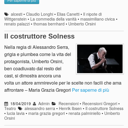
Per saperne di più
alcesti
•
Claudio Longhi
•
Elias Canetti
•
Il nipote di
Wittgenstein
•
La commedia della vanità
•
massimiliano civica
•
renato palazzi
•
thomas bernhard
•
Umberto Orsini
Il costruttore Solness
Nella regia di Alessandro Serra,
grigia e plumbea come la vita del
protagonista, Umberto Orsini,
ben coadiuvato dal resto del
cast, si dimostra ancora una
volta un attore ammirevole per le scelte non facili che ama
affrontare – Maria Grazia Gregori
Per saperne di più
18/04/2019
Admin
Recensioni
•
Recensioni Gregori
•
Teatro
alessandro serra
•
Henrik Ibsen
•
Il costruttore Solness
•
lucia lavia
•
maria grazia gregori
•
renata palminiello
•
Umberto
Orsini