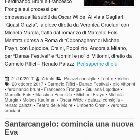
Ferdinando Bruni e Francesco
Frongia sui processi per
omosessualità subiti da Oscar Wilde. Al via a Cagliari
“Quasi Grazia”, la pièce diretta da Veronica Cruciani con
Michela Murgia, tratta dal romanzo di Marcello Fois.
Meritata ripresa a Roma di “Copenaghen” di Michael
Frayn, con Lojodice, Orsini, Popolizio. Ancora a Milano,
per “Danae Festival” e “Uomini e no” di Vittorini, diretto da
Carmelo Rifici – Renato Palazzi
Per saperne di più
21/10/2017
Admin
Palazzi consiglia
•
Teatro
•
Video
20 ottobre 2017
•
Carmelo Rifici
•
Danae Festival
•
elio vittorini
•
ferdinando bruni
•
Francesco Frongia
•
Giuliana Lojodice
•
Marcello Fois
•
Massimo Popolizio
•
Michael Frayn
•
Michela
Murgia
•
Moises Kaufman
•
Oscar Wilde
•
palazzi consiglia
•
renato palazzi
•
Teatro delle Moire
•
Umberto Orsini
•
veronica
cruciani
Santarcangelo: comincia una nuova
Eva