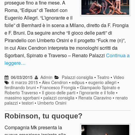
prosegue fino a fine mese. A
Roma, ”Edipus” di Testori con
Eugenio Allegri. “L’ignorante e il
folle” di Bernhard è in scena a Milano, diretto da F. Frongia
e F. Bruni. Da seguire anche “Il gioco delle parti” di
Pirandello con Umberto Orsini e il progetto “Fuck me (n)”,
in cui Alex Cendron interpreta tre monologhi scritti da
Sgorbani, Spinato e Traverso – Renato Palazzi
Continua a
leggere…
06/03/2015
Admin
Palazzi consiglia
•
Teatro
•
Video
6 marzo 2015
•
Alex Cendron
•
edipus
•
eugenio allegri
•
ferdinando bruni
•
Francesco Frongia
•
Giampaolo Spinato e
Roberto Traverso
•
Il gioco delle parti
•
l’ignorante e il folle
•
massimo sgorbani
•
palazzi consiglia
•
Renata Ciaravino
•
renato
palazzi
•
testori
•
Umberto Orsini
Robinson, tu quoque?
Compagnia Mk presenta la
nuova creazione ispirata alle