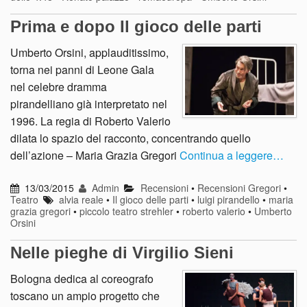
Prima e dopo Il gioco delle parti
Umberto Orsini, applauditissimo,
torna nei panni di Leone Gala
nel celebre dramma
pirandelliano già interpretato nel
1996. La regia di Roberto Valerio
dilata lo spazio del racconto, concentrando quello
dell’azione – Maria Grazia Gregori
Continua a leggere…
13/03/2015
Admin
Recensioni
•
Recensioni Gregori
•
Teatro
alvia reale
•
Il gioco delle parti
•
luigi pirandello
•
maria
grazia gregori
•
piccolo teatro strehler
•
roberto valerio
•
Umberto
Orsini
Nelle pieghe di Virgilio Sieni
Bologna dedica al coreografo
toscano un ampio progetto che