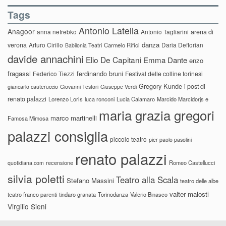
Tags
Antonio Latella
Anagoor
anna netrebko
Antonio Tagliarini
arena di
danza
verona
Arturo Cirillo
Daria Deflorian
Carmelo Rifici
Babilonia Teatri
davide annachini
Elio De Capitani
Emma Dante
enzo
fragassi
ferdinando bruni
Federico Tiezzi
Festival delle colline torinesi
Gregory Kunde
i post di
giancarlo cauteruccio
Giovanni Testori
Giuseppe Verdi
renato palazzi
Lorenzo Loris
luca ronconi
Lucia Calamaro
Marcido Marcidorjs e
maria grazia gregori
marco martinelli
Famosa Mimosa
palazzi consiglia
piccolo teatro
pier paolo pasolini
renato palazzi
recensione
Romeo Castellucci
quotidiana.com
silvia poletti
Teatro alla Scala
Stefano Massini
teatro delle albe
valter malosti
teatro franco parenti
tindaro granata
Torinodanza
Valerio Binasco
Virgilio Sieni