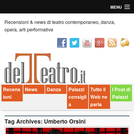
MENU
Home
Recensioni & news di teatro contemporaneo, danza,
opera, arti performative
Recensioni
Anticipazioni
News
Palazzi consiglia
Recens
News
Danza
Palazzi
Tutto il
I Post di
Video
ioni
consigli
Web ne
Palazzi
Chi siamo
a
parla
Contatti
Tag Archives:
Umberto Orsini
dT in English