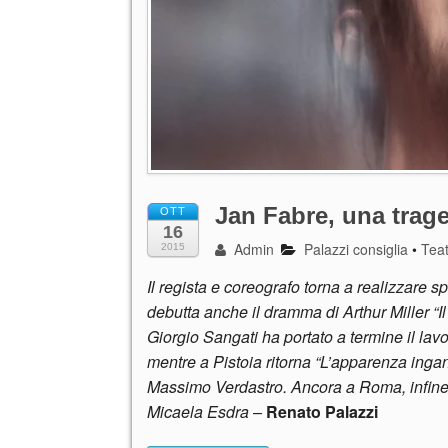
Jan Fabre, una trag
OTT
16
Admin
Palazzi consiglia
•
Tea
2015
Il regista e coreografo torna a realizzare 
debutta anche il dramma di Arthur Miller “Il
Giorgio Sangati ha portato a termine il la
mentre a Pistoia ritorna “L’apparenza ing
Massimo Verdastro. Ancora a Roma, infine, 
Micaela Esdra
–
Renato Palazzi