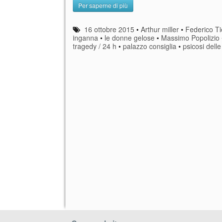
Per saperne di più
16 ottobre 2015
•
Arthur miller
•
Federico Ti
inganna
•
le donne gelose
•
Massimo Popolizio
tragedy / 24 h
•
palazzo consiglia
•
psicosi delle