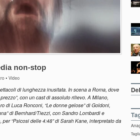
edia non-stop
tro
•
Video
Del
spettacoli di lunghezza inusitata. In scena a Roma, dove
 prezzo”, con un cast di assoluto rilievo. A Milano,
voro di Luca Ronconi, “Le donne gelose” di Goldoni,
anna” di Bernhard/Tiezzi, con Sandro Lombardi e
Ta
per “Psicosi delle 4:48” di Sarah Kane, interpretato da
Ana
Tagli