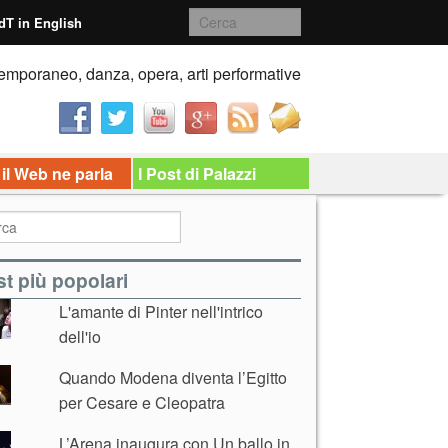
dT in English
emporaneo, danza, opera, arti performative
 il Web ne parla
I Post di Palazzi
t più popolari
L'amante di Pinter nell'intrico
dell'io
Quando Modena diventa l’Egitto
per Cesare e Cleopatra
L’Arena inaugura con Un ballo in