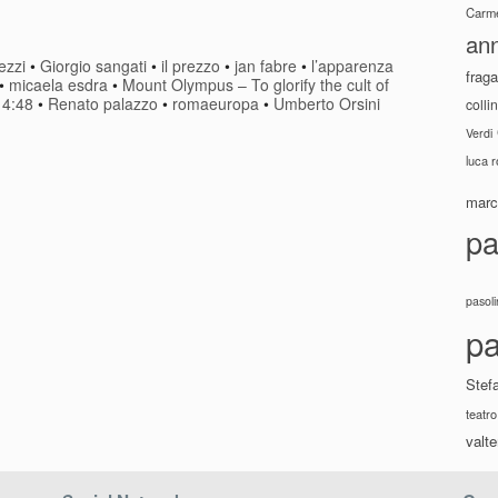
Carme
ann
ezzi
•
Giorgio sangati
•
il prezzo
•
jan fabre
•
l’apparenza
fraga
•
micaela esdra
•
Mount Olympus – To glorify the cult of
 4:48
•
Renato palazzo
•
romaeuropa
•
Umberto Orsini
colli
Verdi
luca 
marco
pa
pasoli
pa
Stef
teatro
valte