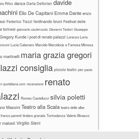
davide
danza
Daria Deflorian
lo Rifici
achini
Elio De Capitani
Emma Dante
enzo
ssi
ferdinando bruni
Federico Tiezzi
Festival delle
ne torinesi
giancarlo cauteruccio
Giovanni Testori
Giuseppe
Gregory Kunde
i post di renato palazzi
Lorenzo Loris
ronconi
Lucia Calamaro
Marcido Marcidorjs e Famosa Mimosa
maria grazia gregori
 martinelli
lazzi consiglia
piccolo teatro
pier paolo
renato
recensione
ni
quotidiana.com
lazzi
silvia poletti
Romeo Castellucci
Teatro alla Scala
ano Massini
teatro delle albe
 franco parenti
tindaro granata
Torinodanza
Valerio Binasco
Virgilio Sieni
r malosti