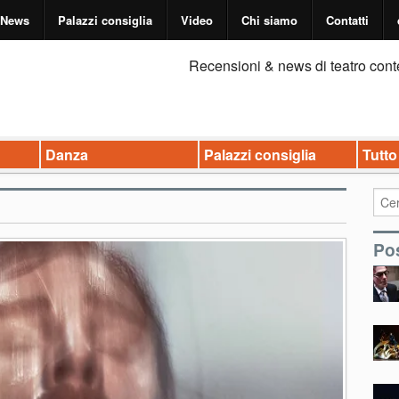
News
Palazzi consiglia
Video
Chi siamo
Contatti
Recensioni & news di teatro cont
Danza
Palazzi consiglia
Tutto
Pos