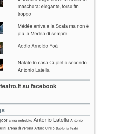
maschera: elegante, forse fin
troppo
Médée arriva alla Scala ma non è
più la Medea di sempre
Addio Arnoldo Foà
Natale in casa Cupiello secondo
Antonio Latella
teatro.it su facebook
gs
Antonio Latella
goor
anna netrebko
Antonio
arini
arena di verona
Arturo Cirillo
Babilonia Teatri