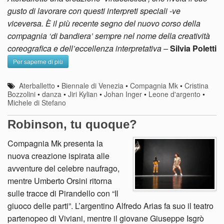
gusto di lavorare con questi interpreti speciali -ve
viceversa. È il più recente segno del nuovo corso della
compagnia ‘di bandiera’ sempre nel nome della creatività
coreografica e dell’eccellenza interpretativa –
Silvia Poletti
Per saperne di più
Aterballetto
•
Biennale di Venezia
•
Compagnia Mk
•
Cristina
Bozzolini
•
danza
•
Jiri Kylian
•
Johan Inger
•
Leone d'argento
•
Michele di Stefano
Robinson, tu quoque?
Compagnia Mk presenta la
nuova creazione ispirata alle
avventure del celebre naufrago,
mentre Umberto Orsini ritorna
sulle tracce di Pirandello con “Il
giuoco delle parti”. L’argentino Alfredo Arias fa suo il teatro
partenopeo di Viviani, mentre il giovane Giuseppe Isgrò