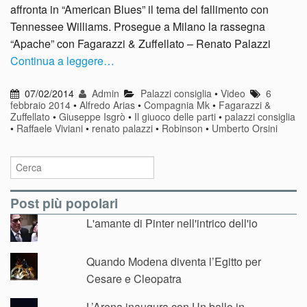
affronta in “American Blues” il tema del fallimento con
Tennessee Williams. Prosegue a Milano la rassegna
“Apache” con Fagarazzi & Zuffellato – Renato Palazzi
Continua a leggere…
07/02/2014
Admin
Palazzi consiglia
•
Video
6
febbraio 2014
•
Alfredo Arias
•
Compagnia Mk
•
Fagarazzi &
Zuffellato
•
Giuseppe Isgrò
•
Il giuoco delle parti
•
palazzi consiglia
•
Raffaele Viviani
•
renato palazzi
•
Robinson
•
Umberto Orsini
Post più popolari
L'amante di Pinter nell'intrico dell'io
Quando Modena diventa l’Egitto per
Cesare e Cleopatra
L’Arena inaugura con Un ballo in