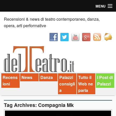
MENU
Home
Recensioni & news di teatro contemporaneo, danza,
opera, arti performative
Recensioni
Anticipazioni
News
Palazzi consiglia
Recens
News
Danza
Palazzi
Tutto il
I Post di
Video
ioni
consigli
Web ne
Palazzi
Chi siamo
a
parla
Contatti
Tag Archives:
Compagnia Mk
dT in English