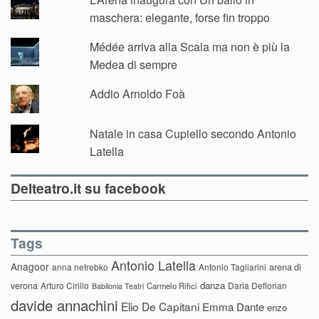
maschera: elegante, forse fin troppo
Médée arriva alla Scala ma non è più la
Medea di sempre
Addio Arnoldo Foà
Natale in casa Cupiello secondo Antonio
Latella
Delteatro.it su facebook
Tags
Antonio Latella
Anagoor
anna netrebko
Antonio Tagliarini
arena di
danza
verona
Arturo Cirillo
Daria Deflorian
Carmelo Rifici
Babilonia Teatri
davide annachini
Elio De Capitani
Emma Dante
enzo