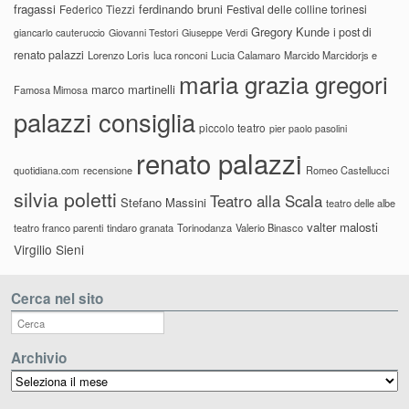
fragassi
ferdinando bruni
Federico Tiezzi
Festival delle colline torinesi
Gregory Kunde
i post di
giancarlo cauteruccio
Giovanni Testori
Giuseppe Verdi
renato palazzi
Lorenzo Loris
luca ronconi
Lucia Calamaro
Marcido Marcidorjs e
maria grazia gregori
marco martinelli
Famosa Mimosa
palazzi consiglia
piccolo teatro
pier paolo pasolini
renato palazzi
recensione
Romeo Castellucci
quotidiana.com
silvia poletti
Teatro alla Scala
Stefano Massini
teatro delle albe
valter malosti
teatro franco parenti
tindaro granata
Torinodanza
Valerio Binasco
Virgilio Sieni
Cerca nel sito
Archivio
Archivio