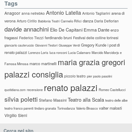
Tags
Antonio Latella
Anagoor
anna netrebko
Antonio Tagliarini
arena di
danza
verona
Arturo Cirillo
Daria Deflorian
Carmelo Rifici
Babilonia Teatri
davide annachini
Elio De Capitani
Emma Dante
enzo
fragassi
ferdinando bruni
Federico Tiezzi
Festival delle colline torinesi
Gregory Kunde
i post di
giancarlo cauteruccio
Giovanni Testori
Giuseppe Verdi
renato palazzi
Lorenzo Loris
luca ronconi
Lucia Calamaro
Marcido Marcidorjs e
maria grazia gregori
marco martinelli
Famosa Mimosa
palazzi consiglia
piccolo teatro
pier paolo pasolini
renato palazzi
recensione
Romeo Castellucci
quotidiana.com
silvia poletti
Teatro alla Scala
Stefano Massini
teatro delle albe
valter malosti
teatro franco parenti
tindaro granata
Torinodanza
Valerio Binasco
Virgilio Sieni
Cerca nel sito