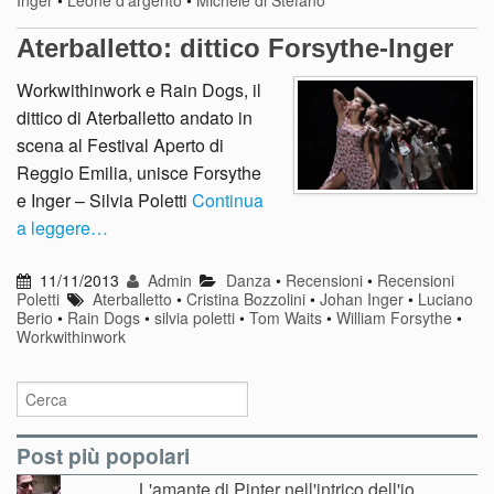
Aterballetto: dittico Forsythe-Inger
Workwithinwork e Rain Dogs, il
dittico di Aterballetto andato in
scena al Festival Aperto di
Reggio Emilia, unisce Forsythe
e Inger – Silvia Poletti
Continua
a leggere…
11/11/2013
Admin
Danza
•
Recensioni
•
Recensioni
Poletti
Aterballetto
•
Cristina Bozzolini
•
Johan Inger
•
Luciano
Berio
•
Rain Dogs
•
silvia poletti
•
Tom Waits
•
William Forsythe
•
Workwithinwork
Post più popolari
L'amante di Pinter nell'intrico dell'io