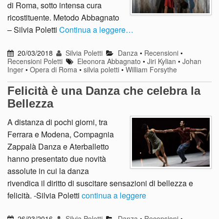
di Roma, sotto intensa cura
ricostituente. Metodo Abbagnato
– Silvia Poletti
Continua a leggere…
20/03/2018
Silvia Poletti
Danza
•
Recensioni
•
Recensioni Poletti
Eleonora Abbagnato
•
Jiri Kylian
•
Johan
Inger
•
Opera di Roma
•
silvia poletti
•
William Forsythe
Felicità è una Danza che celebra la
Bellezza
A distanza di pochi giorni, tra
Ferrara e Modena, Compagnia
Zappalà Danza e Aterballetto
hanno presentato due novità
assolute in cui la danza
rivendica il diritto di suscitare sensazioni di bellezza e
felicità. -Silvia Poletti
continua a leggere
26/03/2016
Silvia Poletti
Danza
•
Recensioni
•