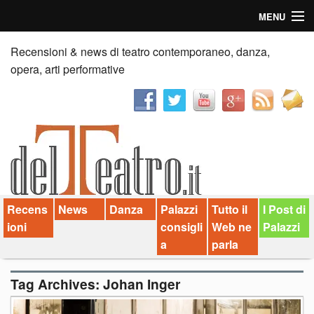
MENU
Home
Recensioni & news di teatro contemporaneo, danza,
opera, arti performative
Recensioni
Anticipazioni
News
Palazzi consiglia
Recens
News
Danza
Palazzi
Tutto il
I Post di
Video
ioni
consigli
Web ne
Palazzi
Chi siamo
a
parla
Contatti
Tag Archives:
Johan Inger
dT in English