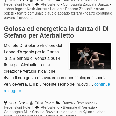
Recensioni Poletti
Aterballetto
•
Compagnia Zappalà Danza.
•
Johan Inger
•
Keith Jarrett
•
Lautari
•
Roberto Zappalà
•
silvia
poletti
•
teatro comunale claudio abbado ferrara
•
teatro comunale
pavarotti modena
Golosa ed energetica la danza di Di
Stefano per Aterballetto
Michele Di Stefano vincitore del
Leone d’Argento per la Danza
alla Biennale di Venezia 2014
firma per Aterballetto una
creazione ‘virtuosistica’, che
rivela il suo gusto di lavorare con questi interpreti speciali -
ve viceversa. È il più recente segno del nuovo …
continua
a leggere
28/10/2014
Silvia Poletti
Danza
•
Recensioni
•
Recensioni Poletti
Aterballetto
•
Biennale di Venezia
•
Compagnia Mk
•
Cristina Bozzolini
•
danza
•
Jiri Kylian
•
Johan
Inger
•
Leone d'argento
•
Michele di Stefano