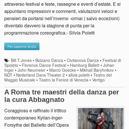
attraverso festival e feste, rassegne e eventi d’estate. E si
appuntano impressioni e commenti, valutazioni veloci e
pensieri da portarsi nell’inverno -ormai ( salvo eccezioni)
diventato davvero la stagione di punta per la
programmazione coreografica.- Silvia Poletti
Per saperne di più
Bill T.Jones
•
Bolzano Danza
•
Civitanova Danza
•
Festival di
Spoleto
•
Florence Dance Festival
•
Hamburg Ballett
•
Johan
Inger
•
John Neumeier
•
Marco Goecke
•
Mikhail Baryhnikov
•
NDT
•
Nederland Dans Theater 2
•
silvia poletti
•
Teatro del
Maggio Musicale
•
Teatro la Fenice di Venezia
•
Vertigo
A Roma tre maestri della danza per
la cura Abbagnato
Coraggioso e raffinato il trittico
contemporaneo Kylian-Inger-
Forsythe del Balletto dell’Opera