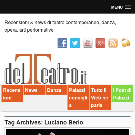
MENU
Home
Recensioni & news di teatro contemporaneo, danza,
opera, arti performative
Recensioni
Anticipazioni
News
Palazzi consiglia
Recens
News
Danza
Palazzi
Tutto il
I Post di
Video
ioni
consigli
Web ne
Palazzi
Chi siamo
a
parla
Contatti
Tag Archives:
Luciano Berio
dT in English