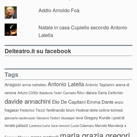
Addio Arnoldo Foà
Natale in casa Cupiello secondo Antonio
Latella
Delteatro.it su facebook
Tags
Antonio Latella
Anagoor
anna netrebko
Antonio Tagliarini
arena di
danza
verona
Arturo Cirillo
Daria Deflorian
Carmelo Rifici
Babilonia Teatri
davide annachini
Elio De Capitani
Emma Dante
enzo
fragassi
ferdinando bruni
Federico Tiezzi
Festival delle colline torinesi
Gregory Kunde
i post di
giancarlo cauteruccio
Giovanni Testori
Giuseppe Verdi
renato palazzi
Lorenzo Loris
luca ronconi
Lucia Calamaro
Marcido Marcidorjs e
maria grazia gregori
marco martinelli
Famosa Mimosa