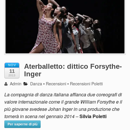
Aterballetto: dittico Forsythe-
NOV
11
Inger
2013
Admin
Danza
•
Recensioni
•
Recensioni Poletti
La compagnia di danza italiana affianca due coreografi di
valore internazionale come il grande William Forsythe e il
più giovane svedese Johan Inger in una produzione che
tornerà in scena nel gennaio 2014 –
Silvia Poletti
Per saperne di più