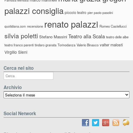
palazzi consiglia
piccolo teatro
pier paolo pasolini
renato palazzi
recensione
Romeo Castellucci
quotidiana.com
silvia poletti
Teatro alla Scala
Stefano Massini
teatro delle albe
valter malosti
teatro franco parenti
tindaro granata
Torinodanza
Valerio Binasco
Virgilio Sieni
Cerca nel sito
Archivio
Archivio
Social Network