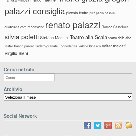
palazzi consiglia
piccolo teatro
pier paolo pasolini
renato palazzi
recensione
Romeo Castellucci
quotidiana.com
silvia poletti
Teatro alla Scala
Stefano Massini
teatro delle albe
valter malosti
teatro franco parenti
tindaro granata
Torinodanza
Valerio Binasco
Virgilio Sieni
Cerca nel sito
Archivio
Archivio
Social Network