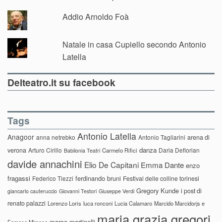
Addio Arnoldo Foà
Natale in casa Cupiello secondo Antonio
Latella
Delteatro.it su facebook
Tags
Antonio Latella
Anagoor
anna netrebko
Antonio Tagliarini
arena di
danza
verona
Arturo Cirillo
Daria Deflorian
Carmelo Rifici
Babilonia Teatri
davide annachini
Elio De Capitani
Emma Dante
enzo
fragassi
ferdinando bruni
Federico Tiezzi
Festival delle colline torinesi
Gregory Kunde
i post di
giancarlo cauteruccio
Giovanni Testori
Giuseppe Verdi
renato palazzi
Lorenzo Loris
luca ronconi
Lucia Calamaro
Marcido Marcidorjs e
maria grazia gregori
marco martinelli
Famosa Mimosa