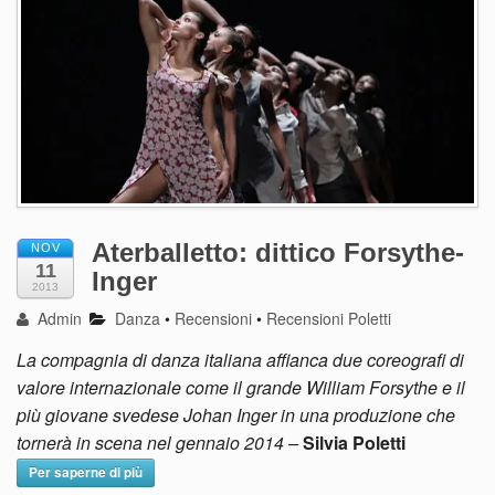
Aterballetto: dittico Forsythe-
NOV
11
Inger
2013
Admin
Danza
•
Recensioni
•
Recensioni Poletti
La compagnia di danza italiana affianca due coreografi di
valore internazionale come il grande William Forsythe e il
più giovane svedese Johan Inger in una produzione che
tornerà in scena nel gennaio 2014 –
Silvia Poletti
Per saperne di più