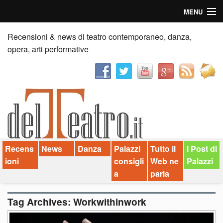
MENU
Home
Recensioni & news di teatro contemporaneo, danza,
opera, arti performative
Recensioni
Anticipazioni
News
Palazzi consiglia
Recens
News
Danza
Palazzi
Tutto il
I Post di
Video
ioni
consigli
Web ne
Palazzi
Chi siamo
a
parla
Contatti
Tag Archives:
Workwithinwork
dT in English