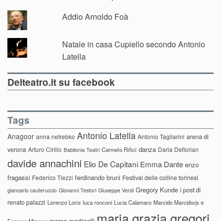
Addio Arnoldo Foà
Natale in casa Cupiello secondo Antonio
Latella
Delteatro.it su facebook
Tags
Antonio Latella
Anagoor
anna netrebko
Antonio Tagliarini
arena di
danza
verona
Arturo Cirillo
Daria Deflorian
Carmelo Rifici
Babilonia Teatri
davide annachini
Elio De Capitani
Emma Dante
enzo
fragassi
ferdinando bruni
Federico Tiezzi
Festival delle colline torinesi
Gregory Kunde
i post di
giancarlo cauteruccio
Giovanni Testori
Giuseppe Verdi
renato palazzi
Lorenzo Loris
luca ronconi
Lucia Calamaro
Marcido Marcidorjs e
maria grazia gregori
marco martinelli
Famosa Mimosa