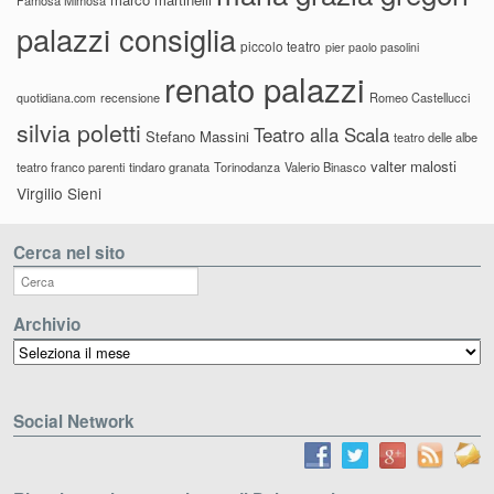
palazzi consiglia
piccolo teatro
pier paolo pasolini
renato palazzi
recensione
Romeo Castellucci
quotidiana.com
silvia poletti
Teatro alla Scala
Stefano Massini
teatro delle albe
valter malosti
teatro franco parenti
tindaro granata
Torinodanza
Valerio Binasco
Virgilio Sieni
Cerca nel sito
Archivio
Archivio
Social Network