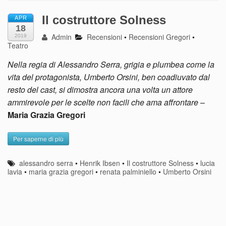
Il costruttore Solness
APR
18
Admin
Recensioni
•
Recensioni Gregori
•
2019
Teatro
Nella regia di Alessandro Serra, grigia e plumbea come la
vita del protagonista, Umberto Orsini, ben coadiuvato dal
resto del cast, si dimostra ancora una volta un attore
ammirevole per le scelte non facili che ama affrontare
–
Maria Grazia Gregori
Per saperne di più
alessandro serra
•
Henrik Ibsen
•
Il costruttore Solness
•
lucia
lavia
•
maria grazia gregori
•
renata palminiello
•
Umberto Orsini