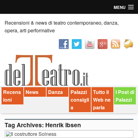
MENU
Home
Recensioni & news di teatro contemporaneo, danza,
opera, arti performative
Recensioni
Anticipazioni
News
Palazzi consiglia
Recens
News
Danza
Palazzi
Tutto il
I Post di
Video
ioni
consigli
Web ne
Palazzi
Chi siamo
a
parla
Contatti
Tag Archives:
Henrik Ibsen
dT in English