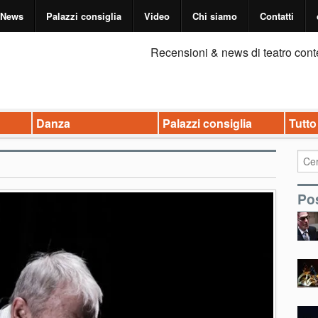
News
Palazzi consiglia
Video
Chi siamo
Contatti
Recensioni & news di teatro cont
Danza
Palazzi consiglia
Tutto
Pos