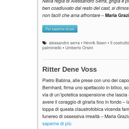
Nella regia di Alessandro Serra, grigia e 
ben coadiuvato dal resto del cast, si dimos
non facili che ama affrontare
–
Maria Graz
Per saperne di più
alessandro serra
•
Henrik Ibsen
•
Il costrut
palminiello
•
Umberto Orsini
Ritter Dene Voss
Pietro Babina, alle prese con uno dei capol
Bernhard, firma uno spettacolo in bilico, s
via di un’ipotetica sospensione che lascia
avere il coraggio di girarla fino in fondo – 
toppa di questa claustrofobica vicenda famil
funereo di ossessiva irrealtà – Maria Graz
saperne di più