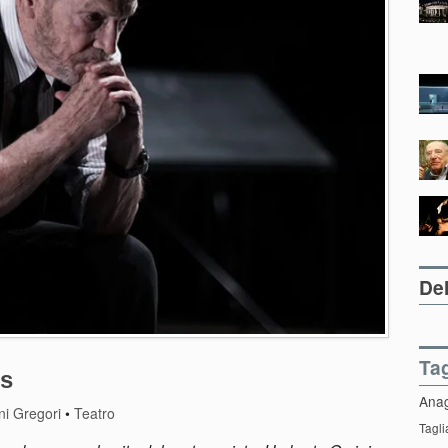
Del
Ta
ss
Ana
ni Gregori
•
Teatro
Tagli