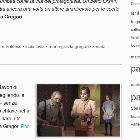
plumbea come la vita del protagonista, Umberto Orsini,
Carme
tra ancora una volta un attore ammirevole per le scelte
ann
ia Gregori
fraga
colli
Verdi
luca 
tore Solness
•
lucia lavia
•
maria grazia gregori
•
renata
marco
pa
pasoli
avori di
pa
cegliendo la
 – senza
Stef
la chiave nella
teatro
iare, rito
valte
ia Gregori
Per