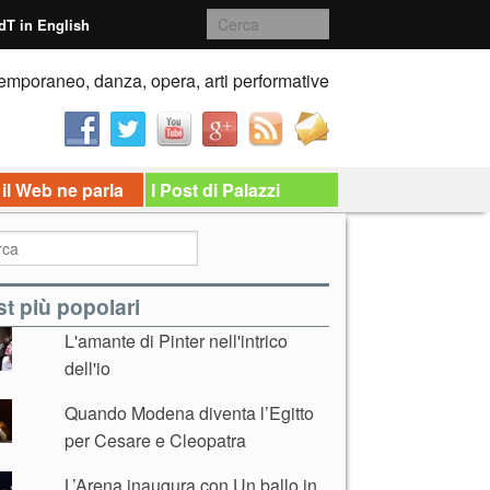
dT in English
emporaneo, danza, opera, arti performative
 il Web ne parla
I Post di Palazzi
t più popolari
L'amante di Pinter nell'intrico
dell'io
Quando Modena diventa l’Egitto
per Cesare e Cleopatra
L’Arena inaugura con Un ballo in