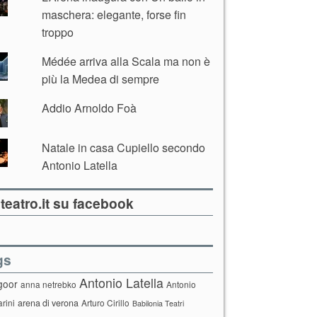
maschera: elegante, forse fin
troppo
Médée arriva alla Scala ma non è
più la Medea di sempre
Addio Arnoldo Foà
Natale in casa Cupiello secondo
Antonio Latella
teatro.it su facebook
gs
Antonio Latella
goor
anna netrebko
Antonio
arini
arena di verona
Arturo Cirillo
Babilonia Teatri