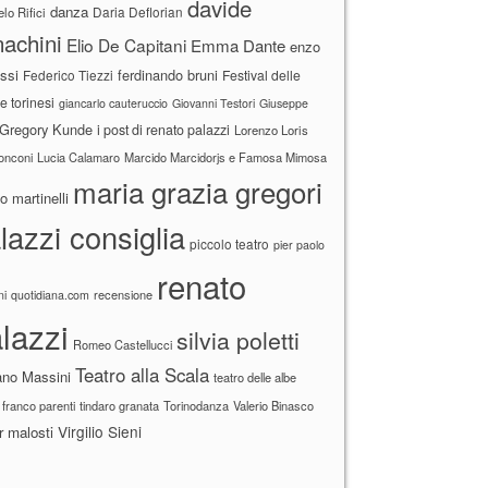
davide
danza
Daria Deflorian
lo Rifici
achini
Elio De Capitani
Emma Dante
enzo
ssi
ferdinando bruni
Federico Tiezzi
Festival delle
ne torinesi
giancarlo cauteruccio
Giovanni Testori
Giuseppe
Gregory Kunde
i post di renato palazzi
Lorenzo Loris
ronconi
Lucia Calamaro
Marcido Marcidorjs e Famosa Mimosa
maria grazia gregori
 martinelli
lazzi consiglia
piccolo teatro
pier paolo
renato
recensione
ni
quotidiana.com
lazzi
silvia poletti
Romeo Castellucci
Teatro alla Scala
ano Massini
teatro delle albe
 franco parenti
tindaro granata
Torinodanza
Valerio Binasco
Virgilio Sieni
r malosti