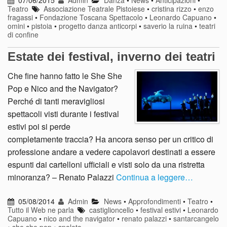
07/06/2015
Admin
Danza
•
News
•
Anticipazioni
•
Teatro
Associazione Teatrale Pistoiese
•
cristina rizzo
•
enzo
fragassi
•
Fondazione Toscana Spettacolo
•
Leonardo Capuano
•
omini
•
pistoia
•
progetto danza anticorpi
•
saverio la ruina
•
teatri
di confine
Estate dei festival, inverno dei teatri
Che fine hanno fatto le She She
Pop e Nico and the Navigator?
Perché di tanti meravigliosi
spettacoli visti durante i festival
estivi poi si perde
completamente traccia? Ha ancora senso per un critico di
professione andare a vedere capolavori destinati a essere
espunti dai cartelloni ufficiali e visti solo da una ristretta
minoranza? – Renato Palazzi
Continua a leggere…
05/08/2014
Admin
News
•
Approfondimenti
•
Teatro
•
Tutto il Web ne parla
castiglioncello
•
festival estivi
•
Leonardo
Capuano
•
nico and the navigator
•
renato palazzi
•
santarcangelo
•
she she pop
•
spoleto