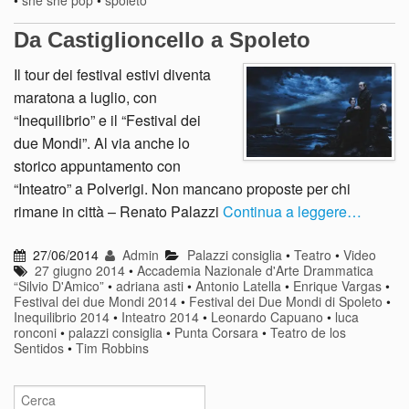
Da Castiglioncello a Spoleto
Il tour dei festival estivi diventa
maratona a luglio, con
“Inequilibrio” e il “Festival dei
due Mondi”. Al via anche lo
storico appuntamento con
“Inteatro” a Polverigi. Non mancano proposte per chi
rimane in città – Renato Palazzi
Continua a leggere…
27/06/2014
Admin
Palazzi consiglia
•
Teatro
•
Video
27 giugno 2014
•
Accademia Nazionale d'Arte Drammatica
“Silvio D'Amico”
•
adriana asti
•
Antonio Latella
•
Enrique Vargas
•
Festival dei due Mondi 2014
•
Festival dei Due Mondi di Spoleto
•
Inequilibrio 2014
•
Inteatro 2014
•
Leonardo Capuano
•
luca
ronconi
•
palazzi consiglia
•
Punta Corsara
•
Teatro de los
Sentidos
•
Tim Robbins