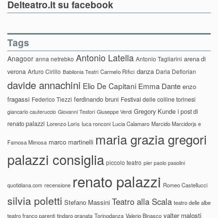
Delteatro.it su facebook
Tags
Antonio Latella
Anagoor
anna netrebko
Antonio Tagliarini
arena di
danza
verona
Arturo Cirillo
Daria Deflorian
Carmelo Rifici
Babilonia Teatri
davide annachini
Elio De Capitani
Emma Dante
enzo
fragassi
ferdinando bruni
Federico Tiezzi
Festival delle colline torinesi
Gregory Kunde
i post di
giancarlo cauteruccio
Giovanni Testori
Giuseppe Verdi
renato palazzi
Lorenzo Loris
luca ronconi
Lucia Calamaro
Marcido Marcidorjs e
maria grazia gregori
marco martinelli
Famosa Mimosa
palazzi consiglia
piccolo teatro
pier paolo pasolini
renato palazzi
recensione
Romeo Castellucci
quotidiana.com
silvia poletti
Teatro alla Scala
Stefano Massini
teatro delle albe
valter malosti
teatro franco parenti
tindaro granata
Torinodanza
Valerio Binasco