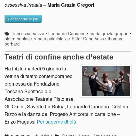
ossessiva irrealtà
–
Maria Grazia Gregori
Per saperne di più
francesca mazza
•
Leonardo Capuano
•
maria grazia gregori
•
pietro babina
•
renata palminiello
•
Ritter Dene Voss
•
thomas
berhard
Teatri di confine anche d’estate
Ha inizio martedì 9 giugno la
vetrina di teatro contemporaneo
promossa da Fondazione
Toscana Spettacolo e
Associazione Teatrale Pistoiese.
Gli Omini, Saverio La Ruina, Leonardo Capuano, Cristina
Rizzo e la danza del Progetto Anticorpi in cartellone –
Enzo Fragassi
Per saperne di più