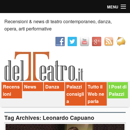
MENU
Home
Recensioni & news di teatro contemporaneo, danza,
opera, arti performative
Recensioni
Anticipazioni
News
Palazzi consiglia
Recens
News
Danza
Palazzi
Tutto il
I Post di
Video
ioni
consigli
Web ne
Palazzi
Chi siamo
a
parla
Contatti
Tag Archives:
Leonardo Capuano
dT in English