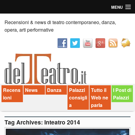
MENU
Home
Recensioni & news di teatro contemporaneo, danza,
opera, arti performative
Recensioni
Anticipazioni
News
Palazzi consiglia
Recens
News
Danza
Palazzi
Tutto il
I Post di
Video
ioni
consigli
Web ne
Palazzi
Chi siamo
a
parla
Contatti
Tag Archives:
Inteatro 2014
dT in English