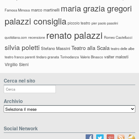
maria grazia gregori
marco martinelli
Famosa Mimosa
palazzi consiglia
piccolo teatro
pier paolo pasolini
renato palazzi
recensione
Romeo Castellucci
quotidiana.com
silvia poletti
Teatro alla Scala
Stefano Massini
teatro delle albe
valter malosti
teatro franco parenti
tindaro granata
Torinodanza
Valerio Binasco
Virgilio Sieni
Cerca nel sito
Archivio
Archivio
Social Network