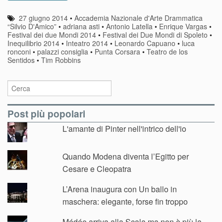
27 giugno 2014
•
Accademia Nazionale d'Arte Drammatica
“Silvio D'Amico”
•
adriana asti
•
Antonio Latella
•
Enrique Vargas
•
Festival dei due Mondi 2014
•
Festival dei Due Mondi di Spoleto
•
Inequilibrio 2014
•
Inteatro 2014
•
Leonardo Capuano
•
luca
ronconi
•
palazzi consiglia
•
Punta Corsara
•
Teatro de los
Sentidos
•
Tim Robbins
Post più popolari
L'amante di Pinter nell'intrico dell'io
Quando Modena diventa l’Egitto per
Cesare e Cleopatra
L’Arena inaugura con Un ballo in
maschera: elegante, forse fin troppo
Médée arriva alla Scala ma non è più la