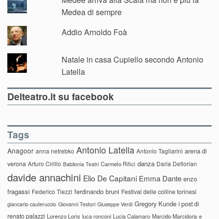
Medea di sempre
Addio Arnoldo Foà
Natale in casa Cupiello secondo Antonio
Latella
Delteatro.it su facebook
Tags
Antonio Latella
Anagoor
anna netrebko
Antonio Tagliarini
arena di
danza
verona
Arturo Cirillo
Daria Deflorian
Carmelo Rifici
Babilonia Teatri
davide annachini
Elio De Capitani
Emma Dante
enzo
fragassi
ferdinando bruni
Federico Tiezzi
Festival delle colline torinesi
Gregory Kunde
i post di
giancarlo cauteruccio
Giovanni Testori
Giuseppe Verdi
renato palazzi
Lorenzo Loris
luca ronconi
Lucia Calamaro
Marcido Marcidorjs e