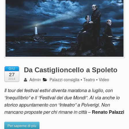
Da Castiglioncello a Spoleto
GIU
27
Admin
Palazzi consiglia
•
Teatro
•
Video
2014
Il tour dei festival estivi diventa maratona a luglio, con
“Inequilibrio” e il “Festival dei due Mondi”. Al via anche lo
storico appuntamento con “Inteatro” a Polverigi. Non
mancano proposte per chi rimane in città
–
Renato Palazzi
Per saperne di più