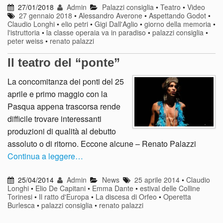
27/01/2018
Admin
Palazzi consiglia
•
Teatro
•
Video
27 gennaio 2018
•
Alessandro Averone
•
Aspettando Godot
•
Claudio Longhi
•
elio petri
•
Gigi Dall'Aglio
•
giorno della memoria
•
l'istruttoria
•
la classe operaia va in paradiso
•
palazzi consiglia
•
peter weiss
•
renato palazzi
Il teatro del “ponte”
La concomitanza dei ponti del 25
aprile e primo maggio con la
Pasqua appena trascorsa rende
difficile trovare interessanti
produzioni di qualità al debutto
assoluto o di ritorno. Eccone alcune – Renato Palazzi
Continua a leggere…
25/04/2014
Admin
News
25 aprile 2014
•
Claudio
Longhi
•
Elio De Capitani
•
Emma Dante
•
estival delle Colline
Torinesi
•
Il ratto d'Europa
•
La discesa di Orfeo
•
Operetta
Burlesca
•
palazzi consiglia
•
renato palazzi