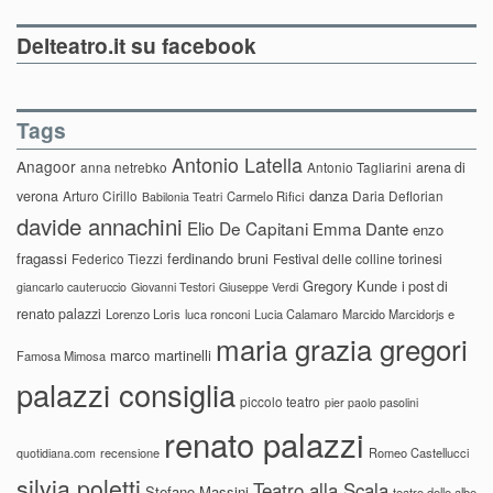
Delteatro.it su facebook
Tags
Antonio Latella
Anagoor
anna netrebko
Antonio Tagliarini
arena di
danza
verona
Arturo Cirillo
Daria Deflorian
Carmelo Rifici
Babilonia Teatri
davide annachini
Elio De Capitani
Emma Dante
enzo
fragassi
ferdinando bruni
Federico Tiezzi
Festival delle colline torinesi
Gregory Kunde
i post di
giancarlo cauteruccio
Giovanni Testori
Giuseppe Verdi
renato palazzi
Lorenzo Loris
luca ronconi
Lucia Calamaro
Marcido Marcidorjs e
maria grazia gregori
marco martinelli
Famosa Mimosa
palazzi consiglia
piccolo teatro
pier paolo pasolini
renato palazzi
recensione
Romeo Castellucci
quotidiana.com
silvia poletti
Teatro alla Scala
Stefano Massini
teatro delle albe