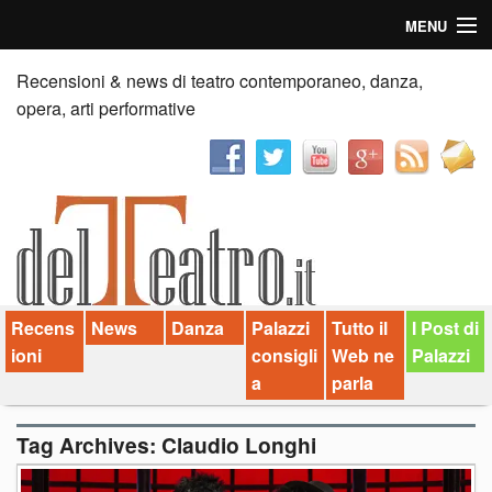
MENU
Home
Recensioni & news di teatro contemporaneo, danza,
opera, arti performative
Recensioni
Anticipazioni
News
Palazzi consiglia
Recens
News
Danza
Palazzi
Tutto il
I Post di
Video
ioni
consigli
Web ne
Palazzi
Chi siamo
a
parla
Contatti
Tag Archives:
Claudio Longhi
dT in English