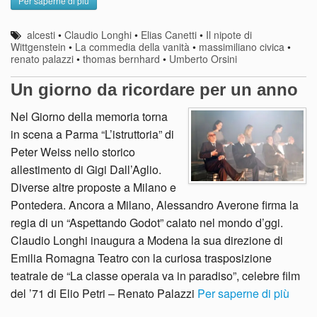
Per saperne di più
alcesti
•
Claudio Longhi
•
Elias Canetti
•
Il nipote di
Wittgenstein
•
La commedia della vanità
•
massimiliano civica
•
renato palazzi
•
thomas bernhard
•
Umberto Orsini
Un giorno da ricordare per un anno
Nel Giorno della memoria torna
in scena a Parma “L’istruttoria” di
Peter Weiss nello storico
allestimento di Gigi Dall’Aglio.
Diverse altre proposte a Milano e
Pontedera. Ancora a Milano, Alessandro Averone firma la
regia di un “Aspettando Godot” calato nel mondo d’ggi.
Claudio Longhi inaugura a Modena la sua direzione di
Emilia Romagna Teatro con la curiosa trasposizione
teatrale de “La classe operaia va in paradiso”, celebre film
del ’71 di Elio Petri – Renato Palazzi
Per saperne di più