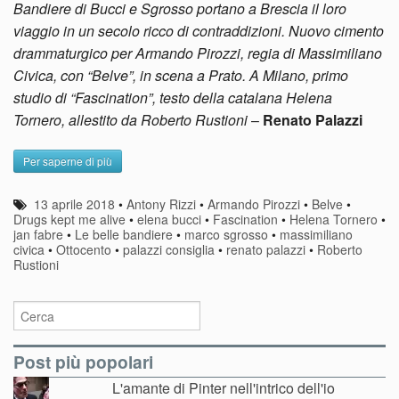
Bandiere di Bucci e Sgrosso portano a Brescia il loro
viaggio in un secolo ricco di contraddizioni. Nuovo cimento
drammaturgico per Armando Pirozzi, regia di Massimiliano
Civica, con “Belve”, in scena a Prato. A Milano, primo
studio di “Fascination”, testo della catalana Helena
Tornero, allestito da Roberto Rustioni
–
Renato Palazzi
Per saperne di più
13 aprile 2018
•
Antony Rizzi
•
Armando Pirozzi
•
Belve
•
Drugs kept me alive
•
elena bucci
•
Fascination
•
Helena Tornero
•
jan fabre
•
Le belle bandiere
•
marco sgrosso
•
massimiliano
civica
•
Ottocento
•
palazzi consiglia
•
renato palazzi
•
Roberto
Rustioni
Post più popolari
L'amante di Pinter nell'intrico dell'io