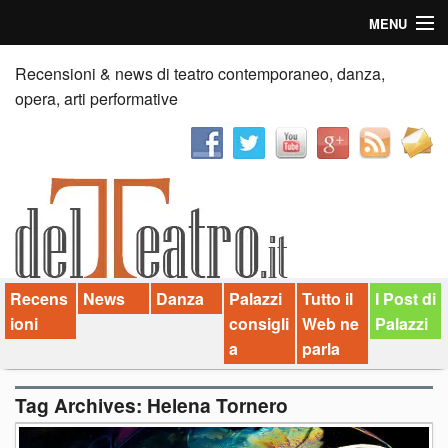
MENU
Home
Recensioni & news di teatro contemporaneo, danza,
opera, arti performative
Recensioni
Anticipazioni
News
Palazzi consiglia
Recens
News
Danza
Palazzi
Tutto il
I Post di
Video
ioni
consigli
Web ne
Palazzi
Chi siamo
a
parla
Contatti
Tag Archives:
Helena Tornero
dT in English