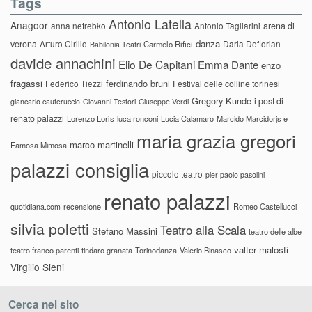
Tags
Antonio Latella
Anagoor
anna netrebko
Antonio Tagliarini
arena di
danza
verona
Arturo Cirillo
Daria Deflorian
Carmelo Rifici
Babilonia Teatri
davide annachini
Elio De Capitani
Emma Dante
enzo
fragassi
ferdinando bruni
Federico Tiezzi
Festival delle colline torinesi
Gregory Kunde
i post di
giancarlo cauteruccio
Giovanni Testori
Giuseppe Verdi
renato palazzi
Lorenzo Loris
luca ronconi
Lucia Calamaro
Marcido Marcidorjs e
maria grazia gregori
marco martinelli
Famosa Mimosa
palazzi consiglia
piccolo teatro
pier paolo pasolini
renato palazzi
recensione
Romeo Castellucci
quotidiana.com
silvia poletti
Teatro alla Scala
Stefano Massini
teatro delle albe
valter malosti
teatro franco parenti
tindaro granata
Torinodanza
Valerio Binasco
Virgilio Sieni
Cerca nel sito