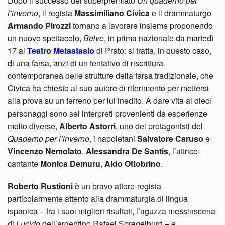
Dopo il successo del superpremiato
Un quaderno per
l’inverno
, il regista
Massimiliano Civica
e il drammaturgo
Armando Pirozzi
tornano a lavorare insieme proponendo
un nuovo spettacolo,
Belve
, in prima nazionale da martedì
17 al
Teatro Metastasio
di Prato: si tratta, in questo caso,
di una farsa, anzi di un tentativo di riscrittura
contemporanea delle strutture della farsa tradizionale, che
Civica ha chiesto al suo autore di riferimento per mettersi
alla prova su un terreno per lui inedito. A dare vita ai dieci
personaggi sono sei interpreti provenienti da esperienze
molto diverse,
Alberto Astorri
, uno dei protagonisti del
Quaderno per l’inverno
, i napoletani
Salvatore Caruso
e
Vincenzo Nemolato
,
Alessandra De Santis
, l’attrice-
cantante
Monica Demuru
,
Aldo Ottobrino
.
Roberto Rustioni
è un bravo attore-regista
particolarmente attento alla drammaturgia di lingua
ispanica – fra i suoi migliori risultati, l’aguzza messinscena
di
Lucido
dell’argentino Rafael Spregelburd – e