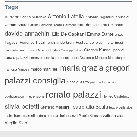
Tags
Antonio Latella
Anagoor
anna netrebko
Antonio Tagliarini
arena di
danza
verona
Arturo Cirillo
Daria Deflorian
Carmelo Rifici
Babilonia Teatri
davide annachini
Elio De Capitani
Emma Dante
enzo
fragassi
ferdinando bruni
Federico Tiezzi
Festival delle colline torinesi
Gregory Kunde
i post di
giancarlo cauteruccio
Giovanni Testori
Giuseppe Verdi
renato palazzi
Lorenzo Loris
luca ronconi
Lucia Calamaro
Marcido Marcidorjs e
maria grazia gregori
marco martinelli
Famosa Mimosa
palazzi consiglia
piccolo teatro
pier paolo pasolini
renato palazzi
recensione
Romeo Castellucci
quotidiana.com
silvia poletti
Teatro alla Scala
Stefano Massini
teatro delle albe
valter malosti
teatro franco parenti
tindaro granata
Torinodanza
Valerio Binasco
Virgilio Sieni