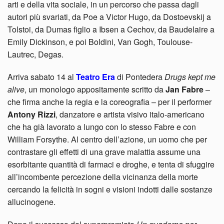
arti e della vita sociale, in un percorso che passa dagli
autori più svariati, da Poe a Victor Hugo, da Dostoevskij a
Tolstoi, da Dumas figlio a Ibsen a Cechov, da Baudelaire a
Emily Dickinson, e poi Boldini, Van Gogh, Toulouse-
Lautrec, Degas.
Arriva sabato 14 al
Teatro Era
di Pontedera
Drugs kept me
alive
, un monologo appositamente scritto da
Jan Fabre
–
che firma anche la regia e la coreografia – per il performer
Antony Rizzi
, danzatore e artista visivo italo-americano
che ha già lavorato a lungo con lo stesso Fabre e con
William Forsythe. Al centro dell’azione, un uomo che per
contrastare gli effetti di una grave malattia assume una
esorbitante quantità di farmaci e droghe, e tenta di sfuggire
all’incombente percezione della vicinanza della morte
cercando la felicità in sogni e visioni indotti dalle sostanze
allucinogene.