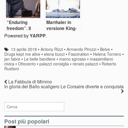
“Enduring
Marthaler in
freedom”. Il
versione King-
grande gioco
Size
Powered by
YARPP
.
riprende
13 aprile 2018
•
Antony Rizzi
•
Armando Pirozzi
•
Belve
•
Drugs kept me alive
•
elena bucci
•
Fascination
•
Helena Tornero
•
jan fabre
•
Le belle bandiere
•
marco sgrosso
•
massimiliano
civica
•
Ottocento
•
palazzi consiglia
•
renato palazzi
•
Roberto
Rustioni
La Fabbula di Mimmo
In gloria del Ballo scaligero Le Corsaire diverte e conquista
Post più popolari