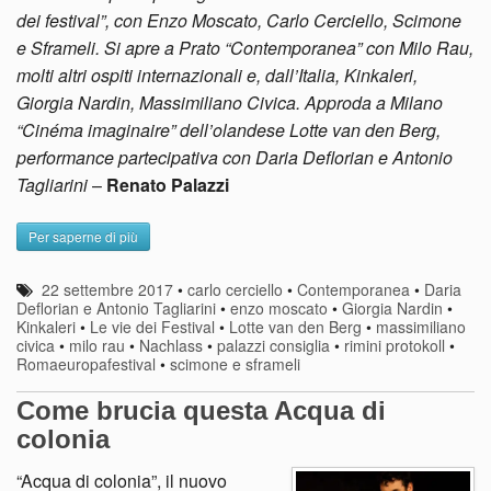
dei festival”, con Enzo Moscato, Carlo Cerciello, Scimone
e Sframeli. Si apre a Prato “Contemporanea” con Milo Rau,
molti altri ospiti internazionali e, dall’Italia, Kinkaleri,
Giorgia Nardin, Massimiliano Civica. Approda a Milano
“Cinéma imaginaire” dell’olandese Lotte van den Berg,
performance partecipativa con Daria Deflorian e Antonio
Tagliarini
–
Renato Palazzi
Per saperne di più
22 settembre 2017
•
carlo cerciello
•
Contemporanea
•
Daria
Deflorian e Antonio Tagliarini
•
enzo moscato
•
Giorgia Nardin
•
Kinkaleri
•
Le vie dei Festival
•
Lotte van den Berg
•
massimiliano
civica
•
milo rau
•
Nachlass
•
palazzi consiglia
•
rimini protokoll
•
Romaeuropafestival
•
scimone e sframeli
Come brucia questa Acqua di
colonia
“Acqua di colonia”, il nuovo