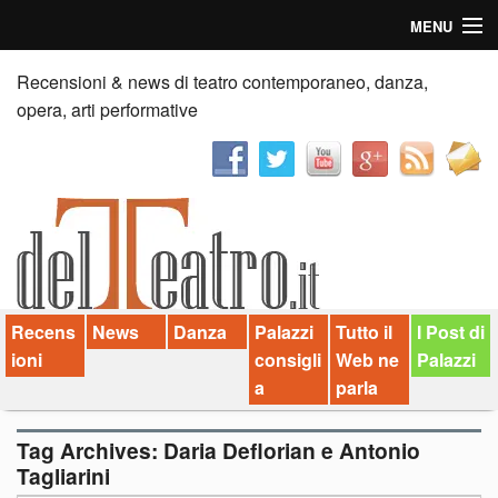
MENU
Home
Recensioni & news di teatro contemporaneo, danza,
opera, arti performative
Recensioni
Anticipazioni
News
Palazzi consiglia
Recens
News
Danza
Palazzi
Tutto il
I Post di
Video
ioni
consigli
Web ne
Palazzi
Chi siamo
a
parla
Contatti
Tag Archives:
Daria Deflorian e Antonio
Tagliarini
dT in English