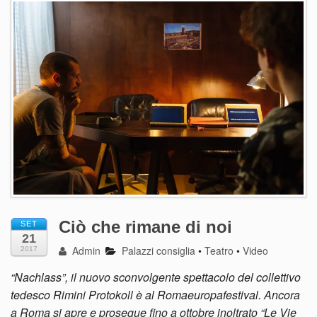
Ciò che rimane di noi
SET
21
Admin
Palazzi consiglia
•
Teatro
•
Video
2017
“Nachlass”, il nuovo sconvolgente spettacolo del collettivo
tedesco Rimini Protokoll è al Romaeuropafestival. Ancora
a Roma si apre e prosegue fino a ottobre inoltrato “Le Vie