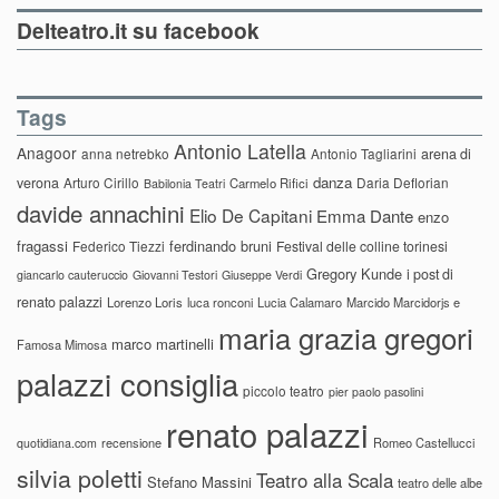
Delteatro.it su facebook
Tags
Antonio Latella
Anagoor
anna netrebko
Antonio Tagliarini
arena di
danza
verona
Arturo Cirillo
Daria Deflorian
Carmelo Rifici
Babilonia Teatri
davide annachini
Elio De Capitani
Emma Dante
enzo
fragassi
ferdinando bruni
Federico Tiezzi
Festival delle colline torinesi
Gregory Kunde
i post di
giancarlo cauteruccio
Giovanni Testori
Giuseppe Verdi
renato palazzi
Lorenzo Loris
luca ronconi
Lucia Calamaro
Marcido Marcidorjs e
maria grazia gregori
marco martinelli
Famosa Mimosa
palazzi consiglia
piccolo teatro
pier paolo pasolini
renato palazzi
recensione
Romeo Castellucci
quotidiana.com
silvia poletti
Teatro alla Scala
Stefano Massini
teatro delle albe