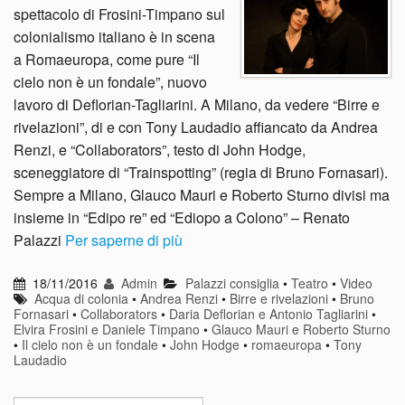
spettacolo di Frosini-Timpano sul
colonialismo italiano è in scena
a Romaeuropa, come pure “Il
cielo non è un fondale”, nuovo
lavoro di Deflorian-Tagliarini. A Milano, da vedere “Birre e
rivelazioni”, di e con Tony Laudadio affiancato da Andrea
Renzi, e “Collaborators”, testo di John Hodge,
sceneggiatore di “Trainspotting” (regia di Bruno Fornasari).
Sempre a Milano, Glauco Mauri e Roberto Sturno divisi ma
insieme in “Edipo re” ed “Ediopo a Colono” – Renato
Palazzi
Per saperne di più
18/11/2016
Admin
Palazzi consiglia
•
Teatro
•
Video
Acqua di colonia
•
Andrea Renzi
•
Birre e rivelazioni
•
Bruno
Fornasari
•
Collaborators
•
Daria Deflorian e Antonio Tagliarini
•
Elvira Frosini e Daniele Timpano
•
Glauco Mauri e Roberto Sturno
•
Il cielo non è un fondale
•
John Hodge
•
romaeuropa
•
Tony
Laudadio