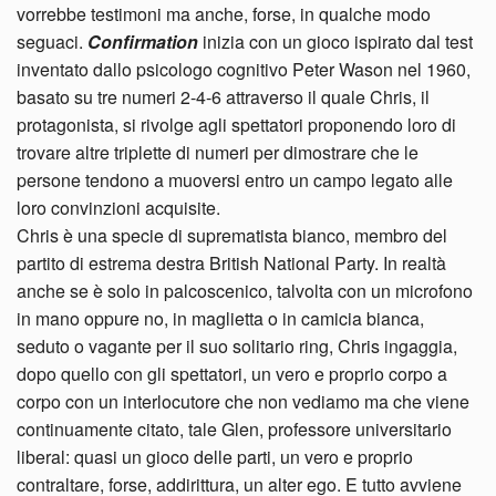
vorrebbe testimoni ma anche, forse, in qualche modo
seguaci.
Confirmation
inizia con un gioco ispirato dal test
inventato dallo psicologo cognitivo Peter Wason nel 1960,
basato su tre numeri 2-4-6 attraverso il quale Chris, il
protagonista, si rivolge agli spettatori proponendo loro di
trovare altre triplette di numeri per dimostrare che le
persone tendono a muoversi entro un campo legato alle
loro convinzioni acquisite.
Chris è una specie di suprematista bianco, membro del
partito di estrema destra British National Party. In realtà
anche se è solo in palcoscenico, talvolta con un microfono
in mano oppure no, in maglietta o in camicia bianca,
seduto o vagante per il suo solitario ring, Chris ingaggia,
dopo quello con gli spettatori, un vero e proprio corpo a
corpo con un interlocutore che non vediamo ma che viene
continuamente citato, tale Glen, professore universitario
liberal: quasi un gioco delle parti, un vero e proprio
contraltare, forse, addirittura, un alter ego. E tutto avviene