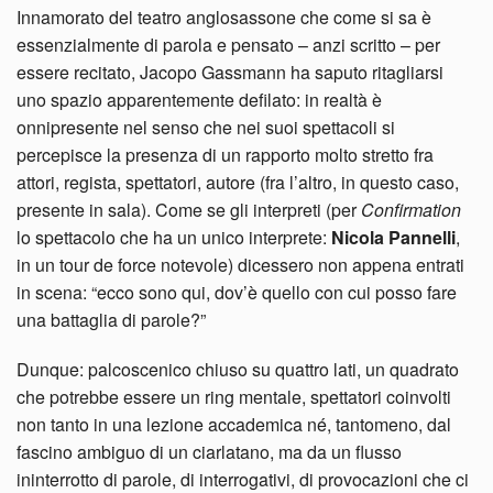
Innamorato del teatro anglosassone che come si sa è
essenzialmente di parola e pensato – anzi scritto – per
essere recitato, Jacopo Gassmann ha saputo ritagliarsi
uno spazio apparentemente defilato: in realtà è
onnipresente nel senso che nei suoi spettacoli si
percepisce la presenza di un rapporto molto stretto fra
attori, regista, spettatori, autore (fra l’altro, in questo caso,
presente in sala). Come se gli interpreti (per
Confirmation
lo spettacolo che ha un unico interprete:
Nicola Pannelli
,
in un tour de force notevole) dicessero non appena entrati
in scena: “ecco sono qui, dov’è quello con cui posso fare
una battaglia di parole?”
Dunque: palcoscenico chiuso su quattro lati, un quadrato
che potrebbe essere un ring mentale, spettatori coinvolti
non tanto in una lezione accademica né, tantomeno, dal
fascino ambiguo di un ciarlatano, ma da un flusso
ininterrotto di parole, di interrogativi, di provocazioni che ci