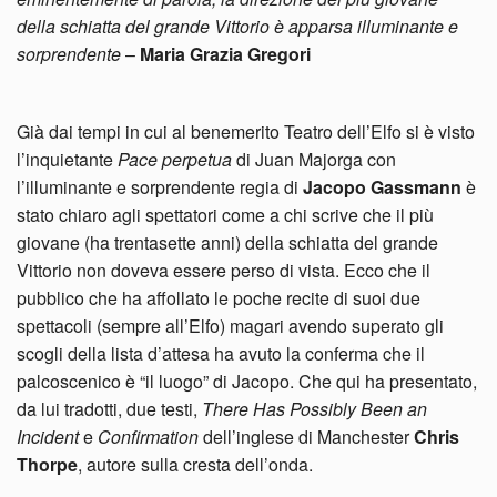
della schiatta del grande Vittorio è apparsa illuminante e
sorprendente
–
Maria Grazia Gregori
Già dai tempi in cui al benemerito Teatro dell’Elfo si è visto
l’inquietante
Pace perpetua
di Juan Majorga con
l’illuminante e sorprendente regia di
Jacopo Gassmann
è
stato chiaro agli spettatori come a chi scrive che il più
giovane (ha trentasette anni) della schiatta del grande
Vittorio non doveva essere perso di vista. Ecco che il
pubblico che ha affollato le poche recite di suoi due
spettacoli (sempre all’Elfo) magari avendo superato gli
scogli della lista d’attesa ha avuto la conferma che il
palcoscenico è “il luogo” di Jacopo. Che qui ha presentato,
da lui tradotti, due testi,
There Has Possibly Been an
Incident
e
Confirmation
dell’inglese di Manchester
Chris
Thorpe
, autore sulla cresta dell’onda.