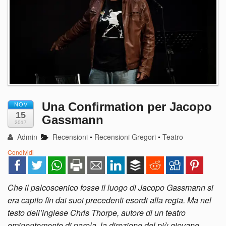
Una Confirmation per Jacopo
NOV
15
Gassmann
2017
Admin
Recensioni
•
Recensioni Gregori
•
Teatro
Condividi
Che il palcoscenico fosse il luogo di Jacopo Gassmann si
era capito fin dai suoi precedenti esordi alla regia. Ma nel
testo dell’inglese Chris Thorpe, autore di un teatro
eminentemente di parola, la direzione del più giovane