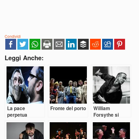
Condividi
Leggi Anche:
La pace
Fronte del porto
William
perpetua
Forsythe si
ritira. Al suo
posto Jacopo
Godani