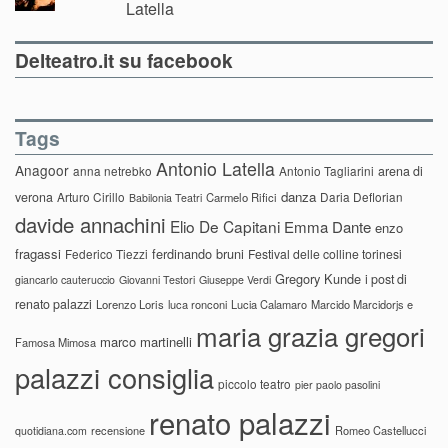
Latella
Delteatro.it su facebook
Tags
Antonio Latella
Anagoor
anna netrebko
Antonio Tagliarini
arena di
danza
verona
Arturo Cirillo
Daria Deflorian
Carmelo Rifici
Babilonia Teatri
davide annachini
Elio De Capitani
Emma Dante
enzo
fragassi
ferdinando bruni
Federico Tiezzi
Festival delle colline torinesi
Gregory Kunde
i post di
giancarlo cauteruccio
Giovanni Testori
Giuseppe Verdi
renato palazzi
Lorenzo Loris
luca ronconi
Lucia Calamaro
Marcido Marcidorjs e
maria grazia gregori
marco martinelli
Famosa Mimosa
palazzi consiglia
piccolo teatro
pier paolo pasolini
renato palazzi
recensione
Romeo Castellucci
quotidiana.com