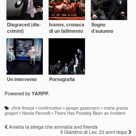
Disgraced (dis-
Ivanov, cronaca
Sogno
crimini)
di un fallimento
d’autunno
umano
Un intervento
Pornografia
Powered by
YARPP
.
chris thorpe
•
confirmation
•
jacopo gassmann
•
maria grazia
gregori
•
Nicola Pannelli
•
There Has Possibly Been an Incident
Amelia la strega che ammalia and friends
Il Giardino di Lev, 23 anni dopo