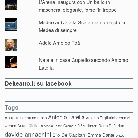
L’Arena inaugura con Un ballo in
maschera: elegante, forse fin troppo
Médée arriva alla Scala ma non è più la
Medea di sempre
Addio Arnoldo Foà
Natale in casa Cupiello secondo Antonio
Latella
Delteatro.it su facebook
Tags
Antonio Latella
Anagoor
anna netrebko
Antonio Tagliarini
arena di
danza
verona
Arturo Cirillo
Daria Deflorian
Carmelo Rifici
Babilonia Teatri
davide annachini
Elio De Capitani
Emma Dante
enzo