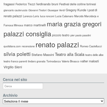
fragassi
ferdinando bruni
Federico Tiezzi
Festival delle colline torinesi
Gregory Kunde
i post di
giancarlo cauteruccio
Giovanni Testori
Giuseppe Verdi
renato palazzi
Lorenzo Loris
luca ronconi
Lucia Calamaro
Marcido Marcidorjs e
maria grazia gregori
marco martinelli
Famosa Mimosa
palazzi consiglia
piccolo teatro
pier paolo pasolini
renato palazzi
recensione
Romeo Castellucci
quotidiana.com
silvia poletti
Teatro alla Scala
Stefano Massini
teatro delle albe
valter malosti
teatro franco parenti
tindaro granata
Torinodanza
Valerio Binasco
Virgilio Sieni
Cerca nel sito
Archivio
Archivio