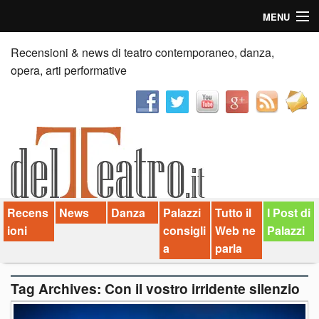
MENU
Home
Recensioni & news di teatro contemporaneo, danza,
opera, arti performative
Recensioni
Anticipazioni
News
Palazzi consiglia
Recens
News
Danza
Palazzi
Tutto il
I Post di
Video
ioni
consigli
Web ne
Palazzi
Chi siamo
a
parla
Contatti
Tag Archives:
Con il vostro irridente silenzio
dT in English