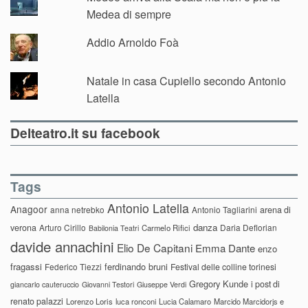
Medea di sempre
Addio Arnoldo Foà
Natale in casa Cupiello secondo Antonio
Latella
Delteatro.it su facebook
Tags
Antonio Latella
Anagoor
anna netrebko
Antonio Tagliarini
arena di
danza
verona
Arturo Cirillo
Daria Deflorian
Carmelo Rifici
Babilonia Teatri
davide annachini
Elio De Capitani
Emma Dante
enzo
fragassi
ferdinando bruni
Federico Tiezzi
Festival delle colline torinesi
Gregory Kunde
i post di
giancarlo cauteruccio
Giovanni Testori
Giuseppe Verdi
renato palazzi
Lorenzo Loris
luca ronconi
Lucia Calamaro
Marcido Marcidorjs e