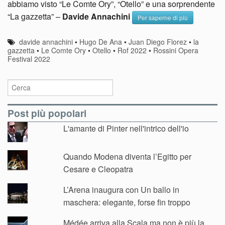
abbiamo visto “Le Comte Ory”, “Otello” e una sorprendente
“La gazzetta” –
Davide Annachini
Per saperne di più
davide annachini
•
Hugo De Ana
•
Juan Diego Florez
•
la
gazzetta
•
Le Comte Ory
•
Otello
•
Rof 2022
•
Rossini Opera
Festival 2022
Post più popolari
L'amante di Pinter nell'intrico dell'io
Quando Modena diventa l’Egitto per
Cesare e Cleopatra
L’Arena inaugura con Un ballo in
maschera: elegante, forse fin troppo
Médée arriva alla Scala ma non è più la