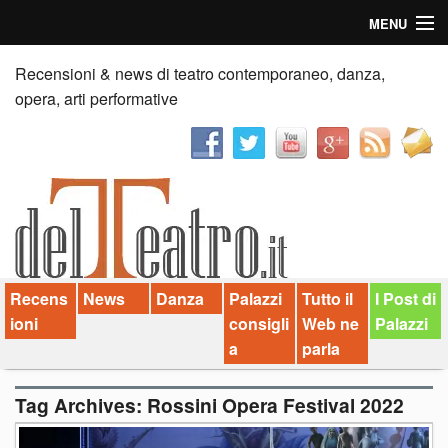
MENU
Home
Recensioni & news di teatro contemporaneo, danza,
opera, arti performative
Recensioni
Anticipazioni
News
Palazzi consiglia
Recens
News
Danza
Palazzi
Tutto il
I Post di
Video
ioni
consigli
Web ne
Palazzi
Chi siamo
a
parla
Contatti
Tag Archives:
Rossini Opera Festival 2022
dT in English