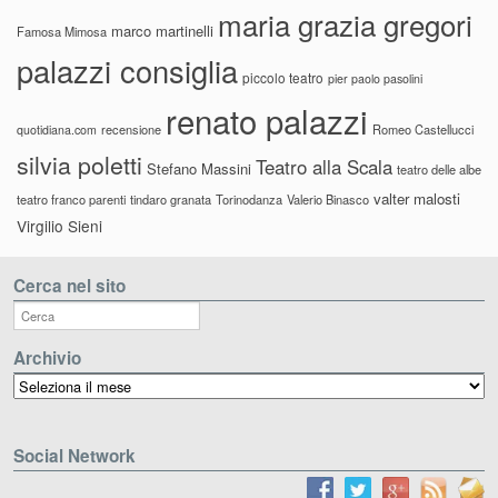
maria grazia gregori
marco martinelli
Famosa Mimosa
palazzi consiglia
piccolo teatro
pier paolo pasolini
renato palazzi
recensione
Romeo Castellucci
quotidiana.com
silvia poletti
Teatro alla Scala
Stefano Massini
teatro delle albe
valter malosti
teatro franco parenti
tindaro granata
Torinodanza
Valerio Binasco
Virgilio Sieni
Cerca nel sito
Archivio
Archivio
Social Network