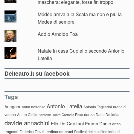
maschera: elegante, forse fin troppo
Médée arriva alla Scala ma non è più la
Medea di sempre
Addio Arnoldo Foà
Natale in casa Cupiello secondo Antonio
Latella
Delteatro.it su facebook
Tags
Antonio Latella
Anagoor
anna netrebko
Antonio Tagliarini
arena di
danza
verona
Arturo Cirillo
Daria Deflorian
Carmelo Rifici
Babilonia Teatri
davide annachini
Elio De Capitani
Emma Dante
enzo
fragassi
ferdinando bruni
Federico Tiezzi
Festival delle colline torinesi