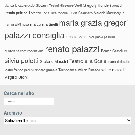
Gregory Kunde
i post di
giancarlo cauteruccio
Giovanni Testori
Giuseppe Verdi
renato palazzi
Lorenzo Loris
luca ronconi
Lucia Calamaro
Marcido Marcidorjs e
maria grazia gregori
marco martinelli
Famosa Mimosa
palazzi consiglia
piccolo teatro
pier paolo pasolini
renato palazzi
recensione
Romeo Castellucci
quotidiana.com
silvia poletti
Teatro alla Scala
Stefano Massini
teatro delle albe
valter malosti
teatro franco parenti
tindaro granata
Torinodanza
Valerio Binasco
Virgilio Sieni
Cerca nel sito
Archivio
Archivio