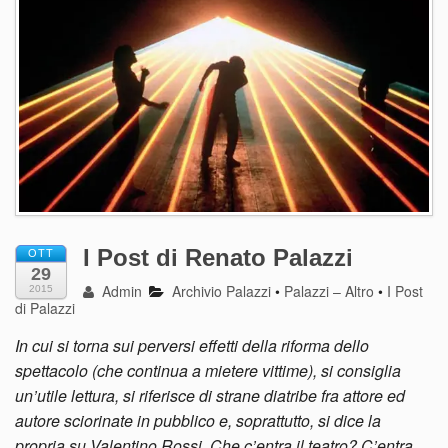
I Post di Renato Palazzi
OTT
29
Admin
Archivio Palazzi
•
Palazzi – Altro
•
I Post
2015
di Palazzi
In cui si torna sui perversi effetti della riforma dello
spettacolo (che continua a mietere vittime), si consiglia
un’utile lettura, si riferisce di strane diatribe fra attore ed
autore sciorinate in pubblico e, soprattutto, si dice la
propria su Valentino Rossi. Che c’entra il teatro? C’entra,