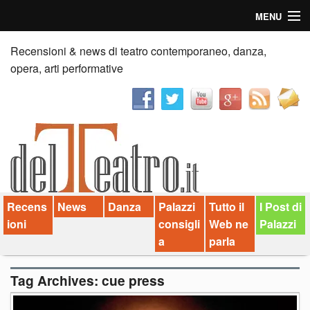
MENU
Home
Recensioni & news di teatro contemporaneo, danza,
opera, arti performative
Recensioni
Anticipazioni
News
Palazzi consiglia
Recens
News
Danza
Palazzi
Tutto il
I Post di
Video
ioni
consigli
Web ne
Palazzi
Chi siamo
a
parla
Contatti
Tag Archives:
cue press
dT in English