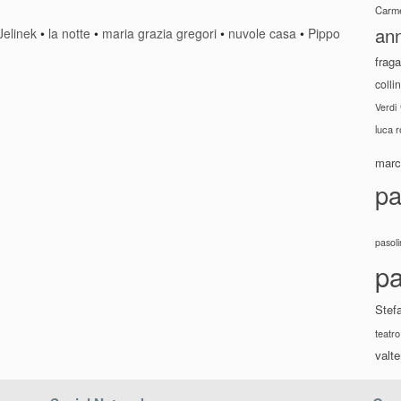
Carme
ann
Jelinek
•
la notte
•
maria grazia gregori
•
nuvole casa
•
Pippo
fraga
colli
Verdi
luca 
marco
pa
pasoli
pa
Stef
teatro
valte