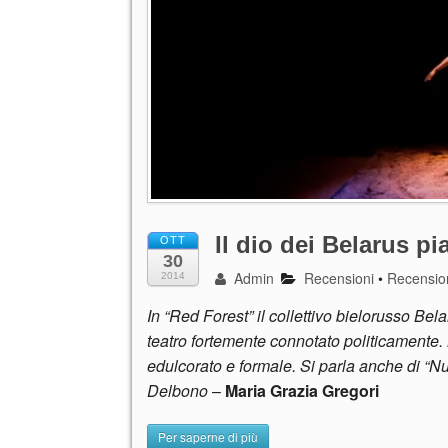
Il dio dei Belarus 
OTT
30
Admin
Recensioni
•
Recensio
2014
In “Red Forest” il collettivo bielorusso Be
teatro fortemente connotato politicamente. 
edulcorato e formale. Si parla anche di “N
Delbono
–
Maria Grazia Gregori
Per saperne di più