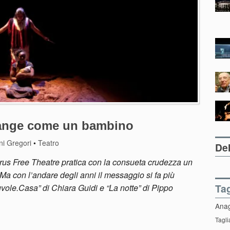
piange come un bambino
ni Gregori
•
Teatro
Del
larus Free Theatre pratica con la consueta crudezza un
Ma con l’andare degli anni il messaggio si fa più
Ta
uvole.Casa” di Chiara Guidi e “La notte” di Pippo
Ana
Tagli