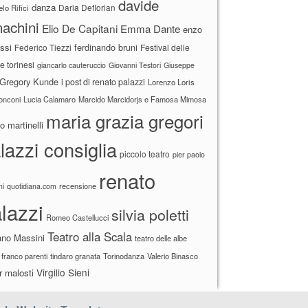
davide
danza
Daria Deflorian
lo Rifici
achini
Elio De Capitani
Emma Dante
enzo
ssi
ferdinando bruni
Federico Tiezzi
Festival delle
ne torinesi
giancarlo cauteruccio
Giovanni Testori
Giuseppe
Gregory Kunde
i post di renato palazzi
Lorenzo Loris
ronconi
Lucia Calamaro
Marcido Marcidorjs e Famosa Mimosa
maria grazia gregori
 martinelli
lazzi consiglia
piccolo teatro
pier paolo
renato
recensione
ni
quotidiana.com
lazzi
silvia poletti
Romeo Castellucci
Teatro alla Scala
ano Massini
teatro delle albe
 franco parenti
tindaro granata
Torinodanza
Valerio Binasco
Virgilio Sieni
r malosti