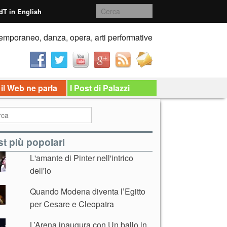
dT in English
emporaneo, danza, opera, arti performative
 il Web ne parla
I Post di Palazzi
t più popolari
L'amante di Pinter nell'intrico
dell'io
Quando Modena diventa l’Egitto
per Cesare e Cleopatra
L’Arena inaugura con Un ballo in