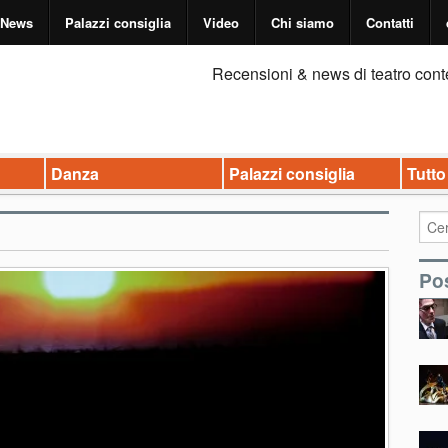
News
Palazzi consiglia
Video
Chi siamo
Contatti
Recensioni & news di teatro cont
Danza
Palazzi consiglia
Tutto
Pos