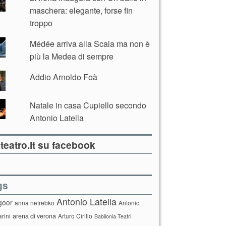
maschera: elegante, forse fin
troppo
Médée arriva alla Scala ma non è
più la Medea di sempre
Addio Arnoldo Foà
Natale in casa Cupiello secondo
Antonio Latella
teatro.it su facebook
gs
Antonio Latella
goor
anna netrebko
Antonio
arini
arena di verona
Arturo Cirillo
Babilonia Teatri