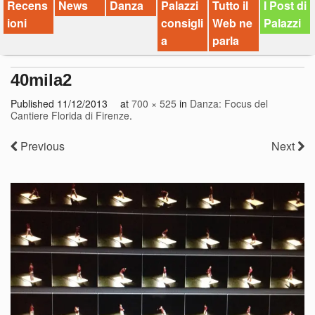
Recens
News
Danza
Palazzi
Tutto il
I Post di
ioni
consigli
Web ne
Palazzi
a
parla
40mila2
Published
11/12/2013
at
700 × 525
in
Danza: Focus del
Cantiere Florida di Firenze
.
Previous
Next