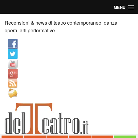
MENU
Home
Recensioni & news di teatro contemporaneo, danza,
opera, arti performative
Recensioni
Anticipazioni
News
Palazzi consiglia
Video
Chi siamo
Contatti
dT in English