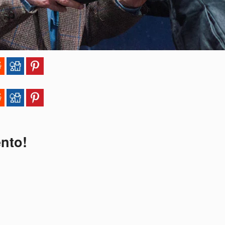
ento!