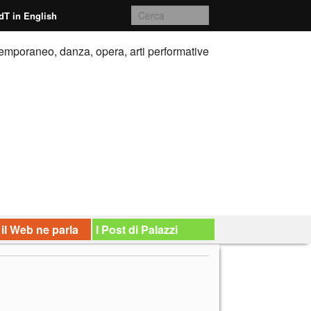
dT in English
emporaneo, danza, opera, arti performative
 il Web ne parla
I Post di Palazzi