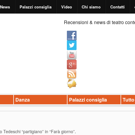
News
Palazzi consiglia
Video
Chi siamo
Contatti
Recensioni & news di teatro cont
Danza
Palazzi consiglia
Tutto
o Tedeschi “partigiano” in “Farà giorno”
.