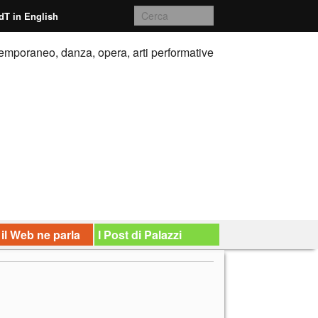
dT in English
emporaneo, danza, opera, arti performative
 il Web ne parla
I Post di Palazzi