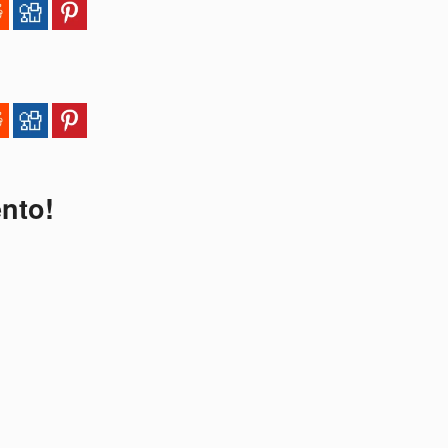
ento!