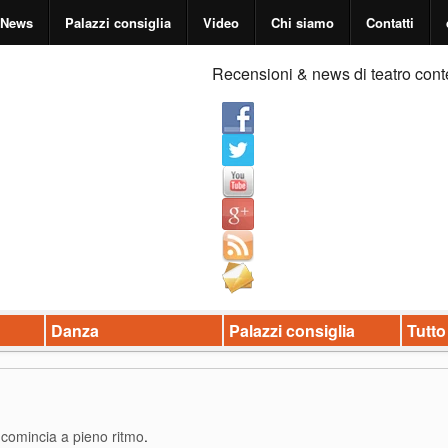
News
Palazzi consiglia
Video
Chi siamo
Contatti
Recensioni & news di teatro cont
Danza
Palazzi consiglia
Tutto
 comincia a pieno ritmo
.