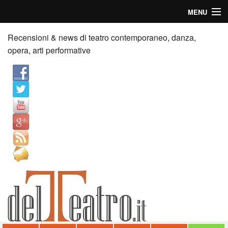
MENU
Home
Recensioni & news di teatro contemporaneo, danza,
opera, arti performative
Recensioni
Anticipazioni
News
Palazzi consiglia
Video
Chi siamo
Contatti
dT in English