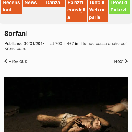
Recens
News
Danza
Palazzi
Tutto il
I Post di
ioni
consigli
Web ne
Palazzi
a
parla
8orfani
Published
30/01/2014
at
700 × 467
in
Il tempo passa anche per
Kronoteatro
.
Previous
Next