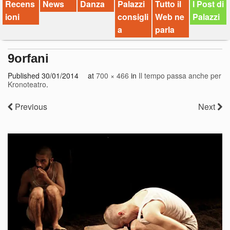
Recens
News
Danza
Palazzi
Tutto il
I Post di
ioni
consigli
Web ne
Palazzi
a
parla
9orfani
Published
30/01/2014
at
700 × 466
in
Il tempo passa anche per
Kronoteatro
.
Previous
Next