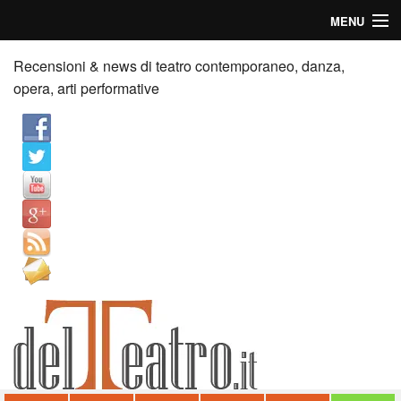
MENU
Home
Recensioni & news di teatro contemporaneo, danza,
opera, arti performative
Recensioni
Anticipazioni
News
Palazzi consiglia
Video
Chi siamo
Contatti
dT in English