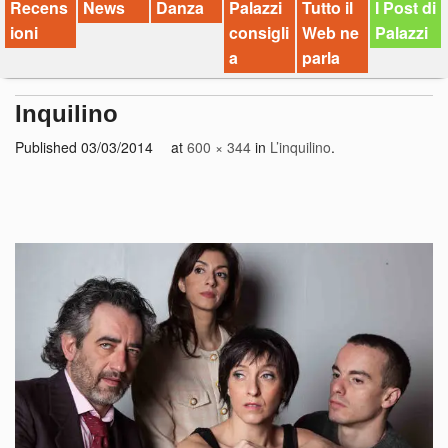
Recens
News
Danza
Palazzi
Tutto il
I Post di
ioni
consigli
Web ne
Palazzi
a
parla
Inquilino
Published
03/03/2014
at
600 × 344
in
L’inquilino
.