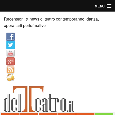
MENU
Home
Recensioni & news di teatro contemporaneo, danza,
opera, arti performative
Recensioni
Anticipazioni
News
Palazzi consiglia
Video
Chi siamo
Contatti
dT in English