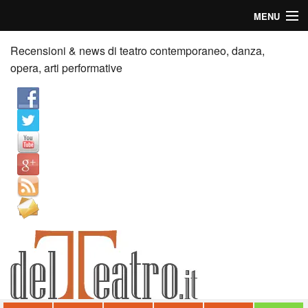
MENU
Home
Recensioni & news di teatro contemporaneo, danza,
opera, arti performative
Recensioni
Anticipazioni
News
Palazzi consiglia
Video
Chi siamo
Contatti
dT in English