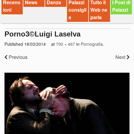
Recens
News
Danza
Palazzi
Tutto il
I Post di
ioni
consigli
Web ne
Palazzi
a
parla
Porno3©Luigi Laselva
Published
18/03/2014
at
700 × 467
in
Pornografia
.
Previous
Next