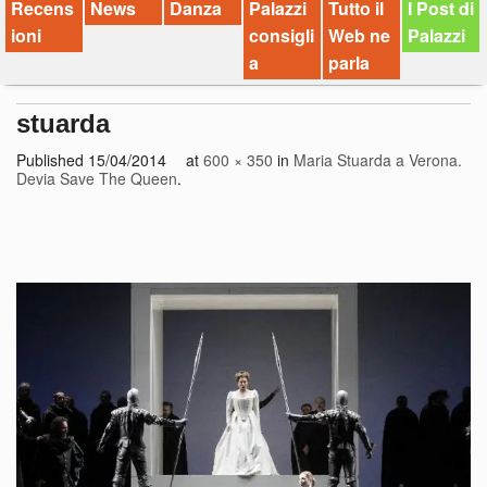
Recens
News
Danza
Palazzi
Tutto il
I Post di
ioni
consigli
Web ne
Palazzi
a
parla
stuarda
Published
15/04/2014
at
600 × 350
in
Maria Stuarda a Verona.
Devia Save The Queen
.