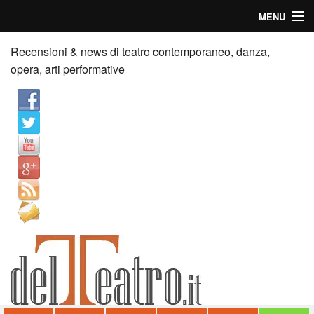
MENU
Home
Recensioni & news di teatro contemporaneo, danza,
opera, arti performative
Recensioni
Anticipazioni
News
Palazzi consiglia
Video
Chi siamo
Contatti
dT in English