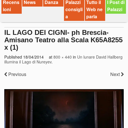
Recens
News
Danza
Palazzi
Tutto il
I Post di
ioni
consigli
Web ne
Palazzi
a
parla
IL LAGO DEI CIGNI- ph Brescia-
Amisano Teatro alla Scala K65A8255
x (1)
Published
18/04/2014
at
800 × 440
in
Un lunare David Hallberg
illumina il Lago di Nureyev
.
Previous
Next