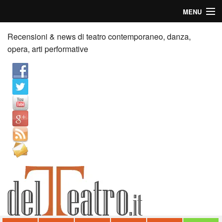
MENU
Home
Recensioni & news di teatro contemporaneo, danza,
opera, arti performative
Recensioni
Anticipazioni
News
Palazzi consiglia
Video
Chi siamo
Contatti
dT in English