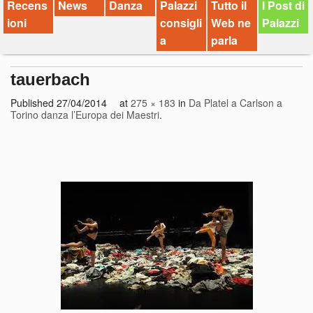
Recens
News
Danza
Palazzi
Tutto il
I Post di
ioni
consigli
Web ne
Palazzi
a
parla
tauerbach
Published
27/04/2014
at
275 × 183
in
Da Platel a Carlson a
Torino danza l’Europa dei Maestri
.