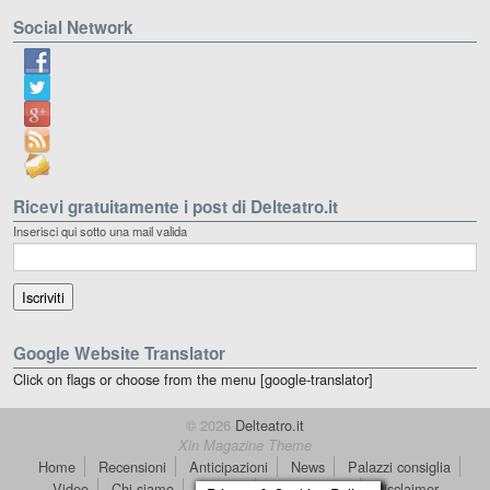
Social Network
Ricevi gratuitamente i post di Delteatro.it
Inserisci qui sotto una mail valida
Google Website Translator
Click on flags or choose from the menu [google-translator]
© 2026
Delteatro.it
Xin Magazine Theme
Home
Recensioni
Anticipazioni
News
Palazzi consiglia
Video
Chi siamo
Contatti
dT in English
Disclaimer