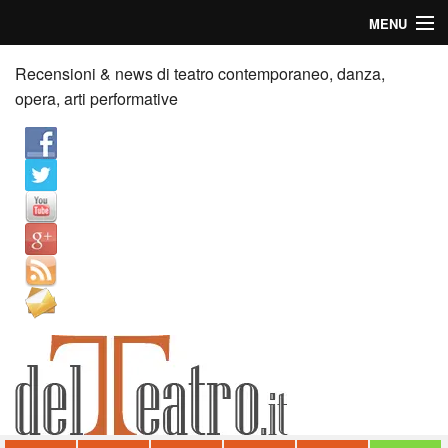
MENU
Home
Recensioni & news di teatro contemporaneo, danza,
opera, arti performative
Recensioni
Anticipazioni
News
Palazzi consiglia
Video
Chi siamo
Contatti
dT in English