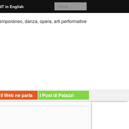
dT in English
emporaneo, danza, opera, arti performative
 il Web ne parla
I Post di Palazzi