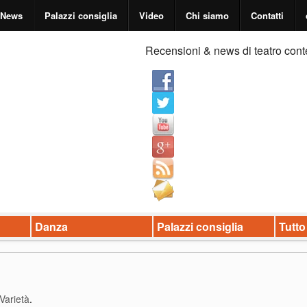
News
Palazzi consiglia
Video
Chi siamo
Contatti
Recensioni & news di teatro cont
Danza
Palazzi consiglia
Tutto
 Varietà
.