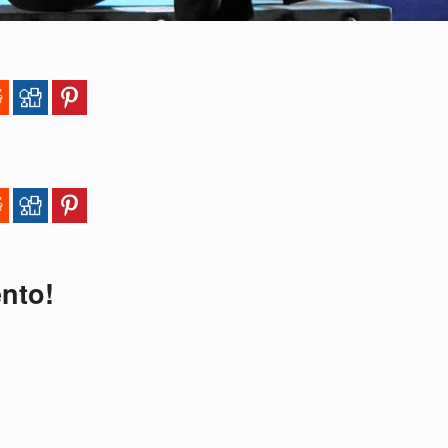
ento!