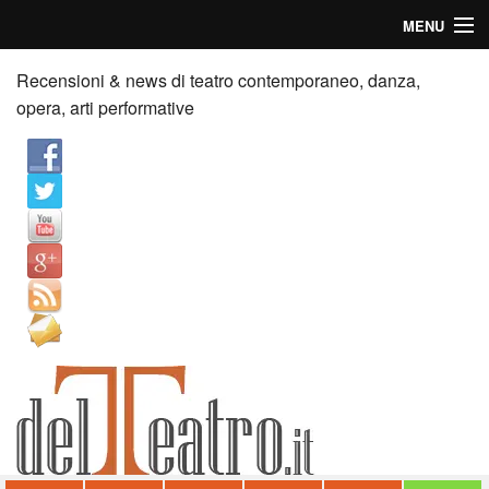
MENU
Home
Recensioni & news di teatro contemporaneo, danza,
opera, arti performative
Recensioni
Anticipazioni
News
Palazzi consiglia
Video
Chi siamo
Contatti
dT in English