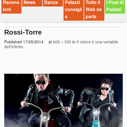
Recens
News
Danza
Palazzi
Tutto il
I Post di
ioni
consigli
Web ne
Palazzi
a
parla
Rossi-Torre
Published
17/05/2014
at
600 × 335
in
Il colore è una variabile
dell’infinito
.