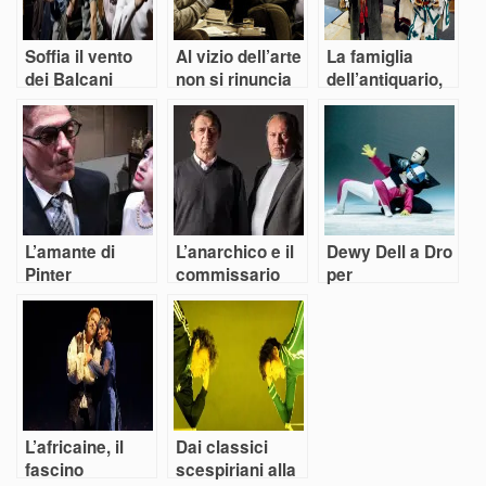
Soffia il vento
Al vizio dell’arte
La famiglia
dei Balcani
non si rinuncia
dell’antiquario,
puro Goldoni ma
dalla testa di
legno
L’amante di
L’anarchico e il
Dewy Dell a Dro
Pinter
commissario
per
nell’intrico
“SkillBuilding”
dell’io
L’africaine, il
Dai classici
fascino
scespiriani alla