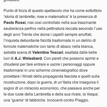
Punto di forza di questo spettacolo che ha come sottotitolo
“storia di lambrette, rose e matematica” è la presenza di
Paolo Rossi
, mai così controllato nella sua trascinante
esuberanza perfino nella pettinatura leccata secondo l’uso
degli anni Trenta che doma i capelli sempre arruffati,
l’inquieta debordante fisicità trasformata in un delirio di
formule matematiche con tanto di abaco nella bianca,
astratta scena di
Valentina Tescari
, esaltata dalle belle
luci di
A.J. Weissbard
. Con pareti che possono aprirsi e
chiudersi per fare entrare e uscire i personaggi oppure
trasformarsi in uno schermo cinematografico dove
proiettare i filmati della propaganda fascista e quelli sulla
ricostruzione, dopo la guerra, di un’Italia che inseguiva il
sogno di un miracolo economico, che passava anche per
le due ruote della Lambretta e della sua rivale, la Vespa:
una “guerra” di fabbriche. Innocenti contro Piaggio.