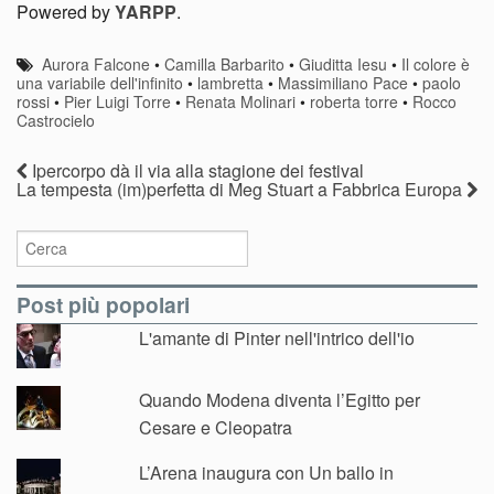
dell’esotico
trilogia
Powered by
YARPP
.
dell’inesistente
Aurora Falcone
•
Camilla Barbarito
•
Giuditta Iesu
•
Il colore è
una variabile dell'infinito
•
lambretta
•
Massimiliano Pace
•
paolo
rossi
•
Pier Luigi Torre
•
Renata Molinari
•
roberta torre
•
Rocco
Castrocielo
Ipercorpo dà il via alla stagione dei festival
La tempesta (im)perfetta di Meg Stuart a Fabbrica Europa
Post più popolari
L'amante di Pinter nell'intrico dell'io
Quando Modena diventa l’Egitto per
Cesare e Cleopatra
L’Arena inaugura con Un ballo in