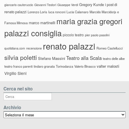
Gregory Kunde
i post di
giancarlo cauteruccio
Giovanni Testori
Giuseppe Verdi
renato palazzi
Lorenzo Loris
luca ronconi
Lucia Calamaro
Marcido Marcidorjs e
maria grazia gregori
marco martinelli
Famosa Mimosa
palazzi consiglia
piccolo teatro
pier paolo pasolini
renato palazzi
recensione
Romeo Castellucci
quotidiana.com
silvia poletti
Teatro alla Scala
Stefano Massini
teatro delle albe
valter malosti
teatro franco parenti
tindaro granata
Torinodanza
Valerio Binasco
Virgilio Sieni
Cerca nel sito
Archivio
Archivio