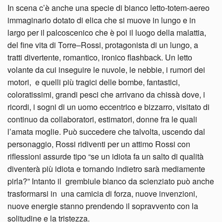
In scena c’è anche una specie di bianco letto-totem-aereo
immaginario dotato di elica che si muove in lungo e in
largo per il palcoscenico che è poi il luogo della malattia,
del fine vita di Torre–Rossi, protagonista di un lungo, a
tratti divertente, romantico, ironico flashback. Un letto
volante da cui inseguire le nuvole, le nebbie, i rumori dei
motori, e quelli più tragici delle bombe, fantastici,
coloratissimi, grandi pesci che arrivano da chissà dove, i
ricordi, i sogni di un uomo eccentrico e bizzarro, visitato di
continuo da collaboratori, estimatori, donne fra le quali
l’amata moglie. Può succedere che talvolta, uscendo dal
personaggio, Rossi ridiventi per un attimo Rossi con
riflessioni assurde tipo “se un idiota fa un salto di qualità
diventerà più idiota e tornando indietro sarà mediamente
pirla?” Intanto il grembiule bianco da scienziato può anche
trasformarsi in una camicia di forza, nuove invenzioni,
nuove energie stanno prendendo il sopravvento con la
solitudine e la tristezza.