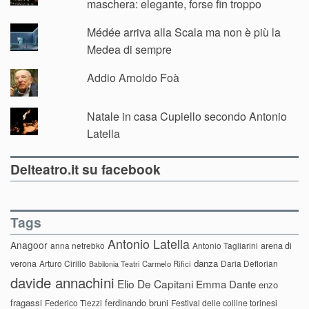
maschera: elegante, forse fin troppo
Médée arriva alla Scala ma non è più la
Medea di sempre
Addio Arnoldo Foà
Natale in casa Cupiello secondo Antonio
Latella
Delteatro.it su facebook
Tags
Antonio Latella
Anagoor
anna netrebko
Antonio Tagliarini
arena di
danza
verona
Arturo Cirillo
Daria Deflorian
Carmelo Rifici
Babilonia Teatri
davide annachini
Elio De Capitani
Emma Dante
enzo
fragassi
ferdinando bruni
Federico Tiezzi
Festival delle colline torinesi