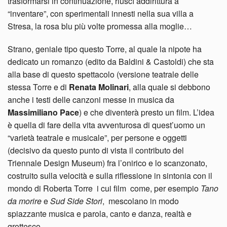
trasformarsi in continuazione, riuscì addirittura a
“inventare”, con sperimentali innesti nella sua villa a
Stresa, la rosa blu più volte promessa alla moglie…
Strano, geniale tipo questo Torre, al quale la nipote ha
dedicato un romanzo (edito da Baldini & Castoldi) che sta
alla base di questo spettacolo (versione teatrale delle
stessa Torre e di
Renata Molinari
, alla quale si debbono
anche i testi delle canzoni messe in musica da
Massimiliano Pace
) e che diventerà presto un film. L’idea
è quella di fare della vita avventurosa di quest’uomo un
“varietà teatrale e musicale”, per persone e oggetti
(decisivo da questo punto di vista il contributo del
Triennale Design Museum) fra l’onirico e lo scanzonato,
costruito sulla velocità e sulla riflessione in sintonia con il
mondo di Roberta Torre i cui film come, per esempio
Tano
da morire
e
Sud Side Stori
, mescolano in modo
spiazzante musica e parola, canto e danza, realtà e
grottesco.