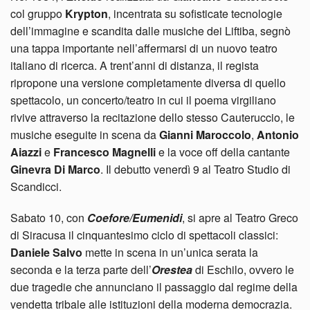
col gruppo
Krypton
, incentrata su sofisticate tecnologie
dell’immagine e scandita dalle musiche dei Liftiba, segnò
una tappa importante nell’affermarsi di un nuovo teatro
italiano di ricerca. A trent’anni di distanza, il regista
ripropone una versione completamente diversa di quello
spettacolo, un concerto/teatro in cui il poema virgiliano
rivive attraverso la recitazione dello stesso Cauteruccio, le
musiche eseguite in scena da
Gianni Maroccolo
,
Antonio
Aiazzi
e
Francesco Magnelli
e la voce off della cantante
Ginevra Di Marco
. Il debutto venerdì 9 al Teatro Studio di
Scandicci.
Sabato 10, con
Coefore/Eumenidi
, si apre al Teatro Greco
di Siracusa il cinquantesimo ciclo di spettacoli classici:
Daniele Salvo
mette in scena in un’unica serata la
seconda e la terza parte dell’
Orestea
di Eschilo, ovvero le
due tragedie che annunciano il passaggio dal regime della
vendetta tribale alle istituzioni della moderna democrazia.