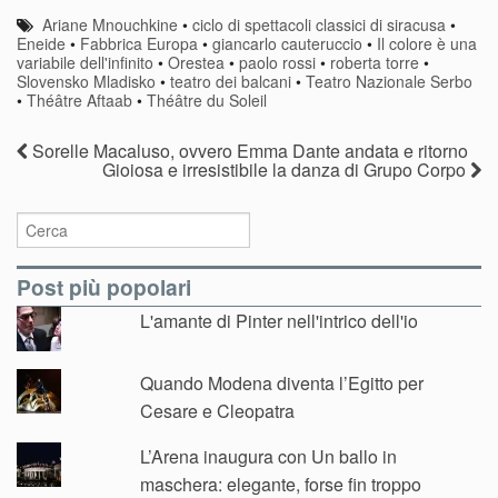
Ariane Mnouchkine
•
ciclo di spettacoli classici di siracusa
•
Eneide
•
Fabbrica Europa
•
giancarlo cauteruccio
•
Il colore è una
variabile dell'infinito
•
Orestea
•
paolo rossi
•
roberta torre
•
Slovensko Mladisko
•
teatro dei balcani
•
Teatro Nazionale Serbo
•
Théâtre Aftaab
•
Théâtre du Soleil
Sorelle Macaluso, ovvero Emma Dante andata e ritorno
Gioiosa e irresistibile la danza di Grupo Corpo
Post più popolari
L'amante di Pinter nell'intrico dell'io
Quando Modena diventa l’Egitto per
Cesare e Cleopatra
L’Arena inaugura con Un ballo in
maschera: elegante, forse fin troppo