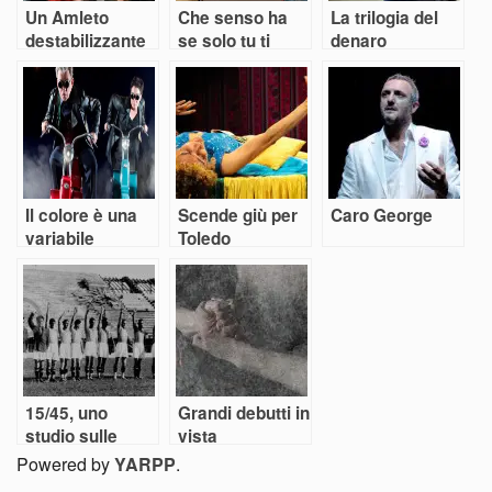
Un Amleto
Che senso ha
La trilogia del
destabilizzante
se solo tu ti
denaro
salvi?
Il colore è una
Scende giù per
Caro George
variabile
Toledo
dell’infinito
15/45, uno
Grandi debutti in
studio sulle
vista
guerre
Powered by
YARPP
.