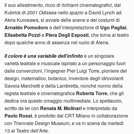
Il suo allestimento, ricco di richiami cinematografici, dal
Kubrick di
2001 Odissea nello spazio
a David Lynch ad
Akira Kurosawa, si avvale delle scene e dei costumi di
Arnaldo Pomodoro
e dell’interpretazione di
Ugo Pagliai
,
Elisabetta Pozzi
e
Piera Degli Esposti
, che torna al teatro
dopo qualche anno di assenza nel ruolo di Atena.
Il colore è una variabile dell’infinito
è un singolare
varietà teatrale e musicale ispirato a un personaggio fuori
dalle convenzioni, l’ingegner Pier Luigi Torre, pioniere del
design, matematico, botanico, inventore degli idrovolanti
Savoia Marchetti e della Lambretta, nonché nonno della
regista teatrale e cinematografica
Roberta Torre
, che gli
dedica ora questo omaggio multimediale. Lo spettacolo,
scritto da lei con
Renata M. Molinari
e interpretato da
Paolo Rossi
, è prodotto dal CRT Milano in collaborazione
con Triennale Design Museum, e va in scena da martedì
13 al Teatro dell’Arte.