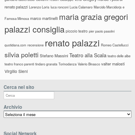
renato palazzi
Lorenzo Loris
luca ronconi
Lucia Calamaro
Marcido Marcidorjs e
maria grazia gregori
marco martinelli
Famosa Mimosa
palazzi consiglia
piccolo teatro
pier paolo pasolini
renato palazzi
recensione
Romeo Castellucci
quotidiana.com
silvia poletti
Teatro alla Scala
Stefano Massini
teatro delle albe
valter malosti
teatro franco parenti
tindaro granata
Torinodanza
Valerio Binasco
Virgilio Sieni
Cerca nel sito
Archivio
Archivio
Social Network