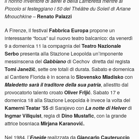
il nonno inventore di aerei e della Lambretta mentre al
Piccolo si festeggiano i 50 del Théâtre du Soleil di Ariane
Mnouchkine
–
Renato Palazzi
A Firenze, il festival
Fabbrica Europa
propone un
interessante “focus” sul nuovo teatro balcanico: da venerdì
9 a domenica 11 la compagnia del
Teatro Nazionale
Serbo
presenta alla Stazione Leopolda un’imponente
messinscena del
Gabbiano
di Cechov diretta dal regista
Tomi Janežič
, sette ore totali di durata. Sabato e domenica
al Cantiere Florida è in scena lo
Slovensko Mladisko
con
Maledetto sarà il traditore della sua patria
, allestito dal
provocatorio talento croato
Oliver
Frljić
. Sabato 17 e
domenica 18 alla Stazione Leopolda è invece la volta del
Kamerni Teatar ’55
di Sarajevo con
La notte di Helver
di
Ingmar Villquist
, regia di
Dino Mustafic
, con la grande
attrice bosniaca
Mirjana Karanović.
Nel 1984, l’
Eneide
realizzata da
Giancarlo Cauteruccio