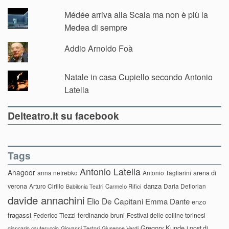
Médée arriva alla Scala ma non è più la
Medea di sempre
Addio Arnoldo Foà
Natale in casa Cupiello secondo Antonio
Latella
Delteatro.it su facebook
Tags
Antonio Latella
Anagoor
anna netrebko
Antonio Tagliarini
arena di
danza
verona
Arturo Cirillo
Daria Deflorian
Carmelo Rifici
Babilonia Teatri
davide annachini
Elio De Capitani
Emma Dante
enzo
fragassi
ferdinando bruni
Federico Tiezzi
Festival delle colline torinesi
Gregory Kunde
i post di
giancarlo cauteruccio
Giovanni Testori
Giuseppe Verdi