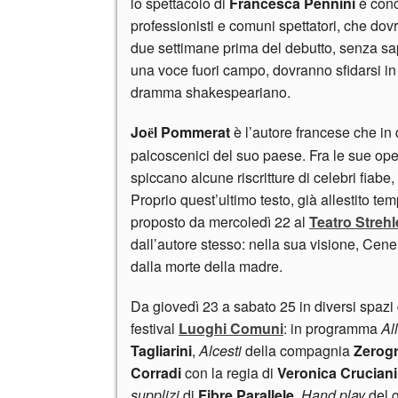
lo spettacolo di
Francesca Pennini
è conc
professionisti e comuni spettatori, che dovr
due settimane prima del debutto, senza sap
una voce fuori campo, dovranno sfidarsi in 
dramma shakespeariano.
Jo
l Pommerat
è l’autore francese che in
ë
palcoscenici del suo paese. Fra le sue opere
spiccano alcune riscritture di celebri fiab
Proprio quest’ultimo testo, già allestito tem
proposto da mercoledì 22 al
Teatro Strehl
dall’autore stesso: nella sua visione, Cen
dalla morte della madre.
Da giovedì 23 a sabato 25 in diversi spazi
festival
Luoghi Comuni
: in programma
Al
Tagliarini
,
Alcesti
della compagnia
Zerog
Corradi
con la regia di
Veronica Cruciani
supplizi
di
Fibre Parallele
,
Hand play
del 