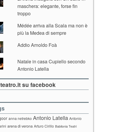
maschera: elegante, forse fin
troppo
Médée arriva alla Scala ma non è
più la Medea di sempre
Addio Arnoldo Foà
Natale in casa Cupiello secondo
Antonio Latella
teatro.it su facebook
gs
Antonio Latella
goor
anna netrebko
Antonio
arini
arena di verona
Arturo Cirillo
Babilonia Teatri