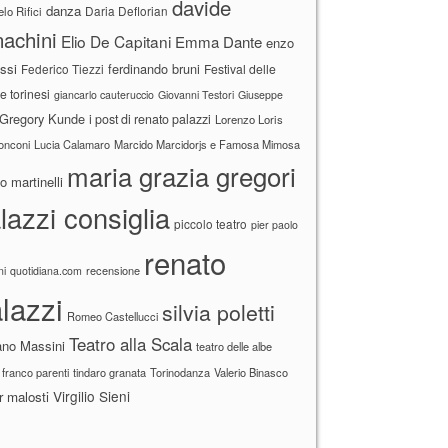
davide
danza
Daria Deflorian
lo Rifici
achini
Elio De Capitani
Emma Dante
enzo
ssi
ferdinando bruni
Federico Tiezzi
Festival delle
ne torinesi
giancarlo cauteruccio
Giovanni Testori
Giuseppe
Gregory Kunde
i post di renato palazzi
Lorenzo Loris
ronconi
Lucia Calamaro
Marcido Marcidorjs e Famosa Mimosa
maria grazia gregori
 martinelli
lazzi consiglia
piccolo teatro
pier paolo
renato
recensione
ni
quotidiana.com
lazzi
silvia poletti
Romeo Castellucci
Teatro alla Scala
ano Massini
teatro delle albe
 franco parenti
tindaro granata
Torinodanza
Valerio Binasco
Virgilio Sieni
r malosti