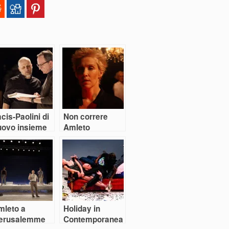
cis-Paolini di
Non correre
uovo insieme
Amleto
mleto a
Holiday in
erusalemme
Contemporanea