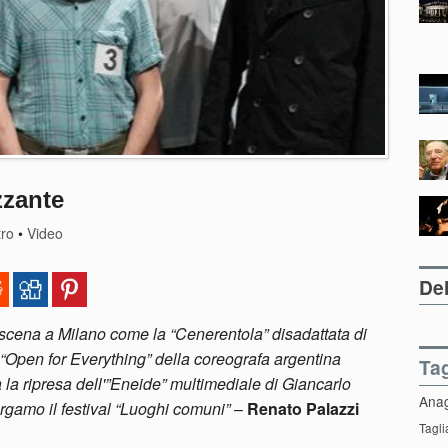
zzante
tro
•
Video
Del
in scena a Milano come la “Cenerentola” disadattata di
“Open for Everything” della coreografa argentina
Ta
 ripresa dell'”Eneide” multimediale di Giancarlo
Ana
ergamo il festival “Luoghi comuni”
–
Renato Palazzi
Tagli