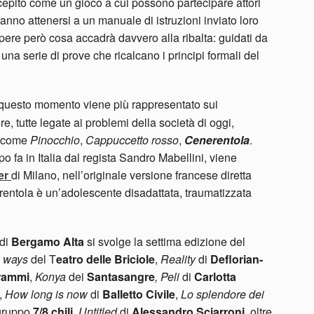
epito come un gioco a cui possono partecipare attori
anno attenersi a un manuale di istruzioni inviato loro
ere però cosa accadrà davvero alla ribalta: guidati da
una serie di prove che ricalcano i principi formali del
 questo momento viene più rappresentato sui
, tutte legate ai problemi della società di oggi,
e, come
Pinocchio
,
Cappuccetto rosso
,
Cenerentola
.
po fa in Italia dal regista Sandro Mabellini, viene
er
di Milano, nell’originale versione francese diretta
erentola è un’adolescente disadattata, traumatizzata
 di
Bergamo Alta
si svolge la settima edizione del
l ways
del T
eatro delle Briciole
,
Reality
di
Deflorian-
rammi
,
Konya
dei
Santasangre
, Peli
di
Carlotta
,
How long is now
di
Balletto Civile
,
Lo splendore dei
gruppo
7/8 chili
,
Untitled
di
Alessandro Sciarroni
, oltre