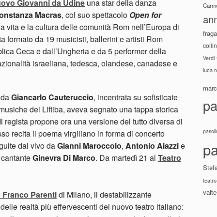
uovo Giovanni da Udine
una star della danza
Carme
onstanza Macras
, col suo spettacolo
Open for
ann
lla vita e la cultura delle comunità Rom nell’Europa di
fraga
formato da 19 musicisti, ballerini e artisti Rom
colli
lica Ceca e dall’Ungheria e da 5 performer della
Verdi
zionalità israeliana, tedesca, olandese, canadese e
luca 
marco
4 da
Giancarlo Cauteruccio
, incentrata su sofisticate
pa
musiche dei Liftiba, aveva segnato una tappa storica
. Il regista propone ora una versione del tutto diversa di
pasoli
sso recita il poema virgiliano in forma di concerto
pa
guite dal vivo da
Gianni Maroccolo
,
Antonio Aiazzi
e
a cantante
Ginevra Di Marco
. Da martedì 21 al
Teatro
Stef
teatro
valte
 Franco Parenti
di Milano, il destabilizzante
 delle realtà più effervescenti del nuovo teatro italiano: