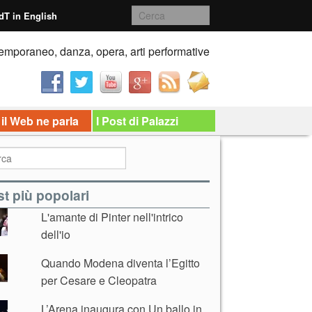
dT in English
emporaneo, danza, opera, arti performative
 il Web ne parla
I Post di Palazzi
t più popolari
L'amante di Pinter nell'intrico
dell'io
Quando Modena diventa l’Egitto
per Cesare e Cleopatra
L’Arena inaugura con Un ballo in