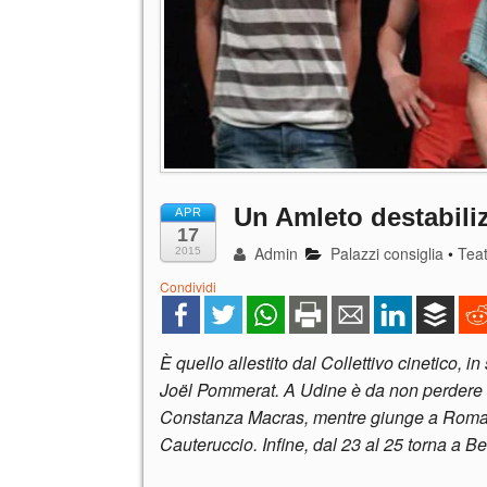
Un Amleto destabili
APR
17
Admin
Palazzi consiglia
•
Tea
2015
Condividi
È quello allestito dal Collettivo cinetico, 
Joë
l Pommerat. A Udine è da non perdere 
Constanza Macras, mentre giunge a Roma la
Cauteruccio. Infine, dal 23 al 25 torna a B