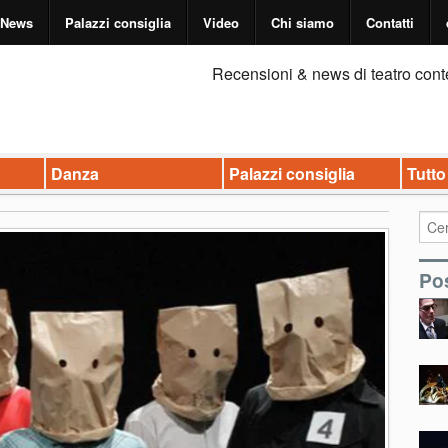
News
Palazzi consiglia
Video
Chi siamo
Contatti
Recensioni & news di teatro cont
Danza
Palazzi consiglia
Tutto
Pos