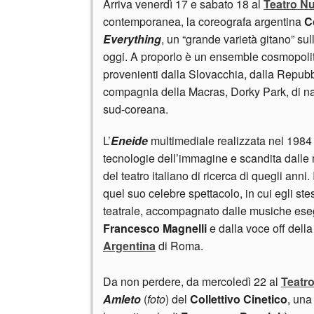
Arriva venerdì 17 e sabato 18 al
Teatro N
contemporanea, la coreografa argentina
C
Everything
, un “grande varietà gitano” su
oggi. A proporlo è un ensemble cosmopolita 
provenienti dalla Slovacchia, dalla Repubb
compagnia della Macras, Dorky Park, di na
sud-coreana.
L’
Eneide
multimediale realizzata nel 198
tecnologie dell’immagine e scandita dalle 
del teatro italiano di ricerca di quegli anni
quel suo celebre spettacolo, in cui egli ste
teatrale, accompagnato dalle musiche ese
Francesco Magnelli
e dalla voce off dell
Argentina
di Roma.
Da non perdere, da mercoledì 22 al
Teatro
Amleto
(
foto
) del
Collettivo Cinetico
, una