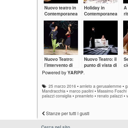
Nuovo teatro in
Holiday in
A
Contemporanea
Contemporanea
ri
Nuovo Teatro:
Nuovo Teatro: il
Se
l’intervento di
punto di vista di
c
Babilonia Teatri
Stratagemmi
Powered by
YARPP
.
25 marzo 2016
•
amleto a gerusalemme
•
g
Mandracchia
•
marco paolini
•
Massimo Foschi
palazzi consiglia
•
preamleto
•
renato palazzi
•
Stanze per tutti i gusti
Cerca nel sito