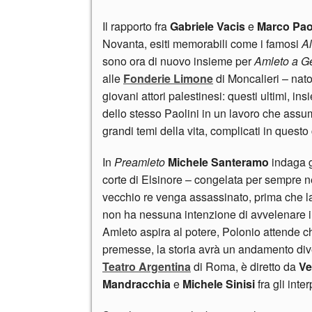
Il rapporto fra
Gabriele Vacis
e
Marco Pao
Novanta, esiti memorabili come i famosi
A
sono ora di nuovo insieme per
Amleto a 
alle
Fonderie Limone
di Moncalieri – nato
giovani attori palestinesi: questi ultimi, in
dello stesso Paolini in un lavoro che as
grandi temi della vita, complicati in questo
In
Preamleto
Michele Santeramo
indaga g
corte di Elsinore – congelata per sempre ne
vecchio re venga assassinato, prima che l
non ha nessuna intenzione di avvelenare il f
Amleto aspira al potere, Polonio attende 
premesse, la storia avrà un andamento div
Teatro Argentina
di Roma, è diretto da
Ve
Mandracchia
e
Michele Sinisi
fra gli inter