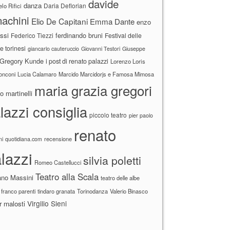
davide
danza
Daria Deflorian
lo Rifici
achini
Elio De Capitani
Emma Dante
enzo
ssi
ferdinando bruni
Federico Tiezzi
Festival delle
ne torinesi
giancarlo cauteruccio
Giovanni Testori
Giuseppe
Gregory Kunde
i post di renato palazzi
Lorenzo Loris
ronconi
Lucia Calamaro
Marcido Marcidorjs e Famosa Mimosa
maria grazia gregori
 martinelli
lazzi consiglia
piccolo teatro
pier paolo
renato
recensione
ni
quotidiana.com
lazzi
silvia poletti
Romeo Castellucci
Teatro alla Scala
ano Massini
teatro delle albe
 franco parenti
tindaro granata
Torinodanza
Valerio Binasco
Virgilio Sieni
r malosti