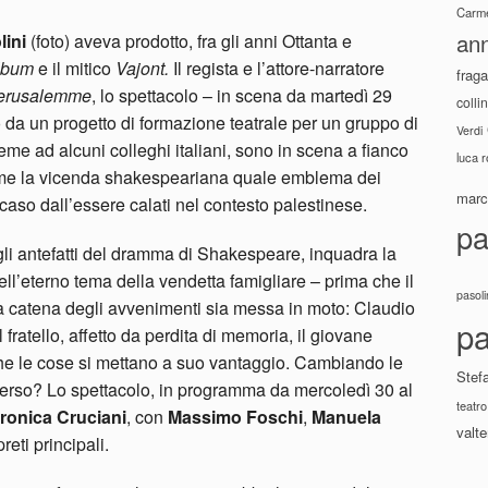
Carme
ann
lini
(foto) aveva prodotto, fra gli anni Ottanta e
lbum
e il mitico
Vajont.
Il regista e l’attore-narratore
fraga
Gerusalemme
, lo spettacolo – in scena da martedì 29
colli
 da un progetto di formazione teatrale per un gruppo di
Verdi
sieme ad alcuni colleghi italiani, sono in scena a fianco
luca 
sume la vicenda shakespeariana quale emblema
dei
marco
 caso dall’essere calati nel contesto palestinese.
pa
li antefatti del dramma di Shakespeare, inquadra la
ll’eterno tema della vendetta famigliare – prima che il
pasoli
a catena degli avvenimenti sia messa in moto: Claudio
pa
ratello, affetto da perdita di memoria, il giovane
che le cose si mettano a suo vantaggio. Cambiando le
Stef
erso? Lo spettacolo, in programma da mercoledì 30 al
teatro
ronica Cruciani
, con
Massimo Foschi
,
Manuela
valte
preti principali.