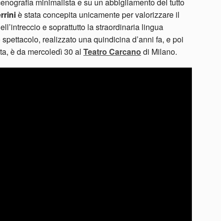
enografia minimalista e su un abbigliamento del tutto
rrini
è stata concepita unicamente per valorizzare il
’intreccio e soprattutto la straordinaria lingua
spettacolo, realizzato una quindicina d’anni fa, e poi
ista, è da mercoledì 30 al
Teatro Carcano
di Milano.