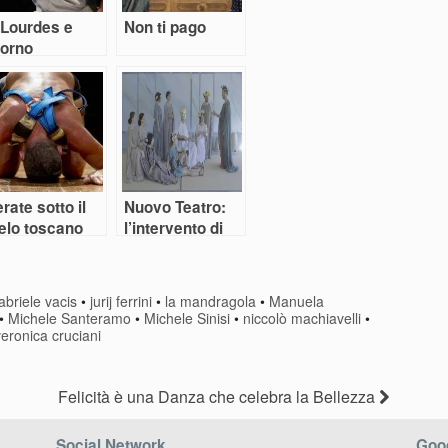
 Lourdes e
Non ti pago
torno
rate sotto il
Nuovo Teatro:
ielo toscano
l’intervento di
Anagoor
abriele vacis
•
jurij ferrini
•
la mandragola
•
Manuela
•
Michele Santeramo
•
Michele Sinisi
•
niccolò machiavelli
•
veronica cruciani
Felicità è una Danza che celebra la Bellezza
Social Network
Goog