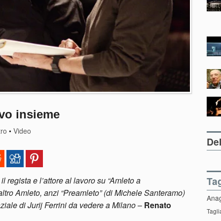
ovo insieme
tro
•
Video
Del
Ta
 regista e l’attore al lavoro su “Amleto a
ltro Amleto, anzi “Preamleto” (di Michele Santeramo)
Ana
ale di Jurij Ferrini da vedere a Milano
–
Renato
Tagli