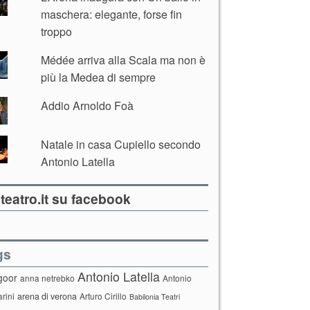
maschera: elegante, forse fin
troppo
Médée arriva alla Scala ma non è
più la Medea di sempre
Addio Arnoldo Foà
Natale in casa Cupiello secondo
Antonio Latella
teatro.it su facebook
gs
Antonio Latella
goor
anna netrebko
Antonio
arini
arena di verona
Arturo Cirillo
Babilonia Teatri