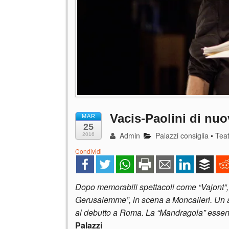
Vacis-Paolini di nu
MAR
25
Admin
Palazzi consiglia
•
Tea
2016
Condividi
Dopo memorabili spettacoli come “Vajont”, il
Gerusalemme”, in scena a Moncalieri. Un a
al debutto a Roma. La “Mandragola” essenzi
Palazzi