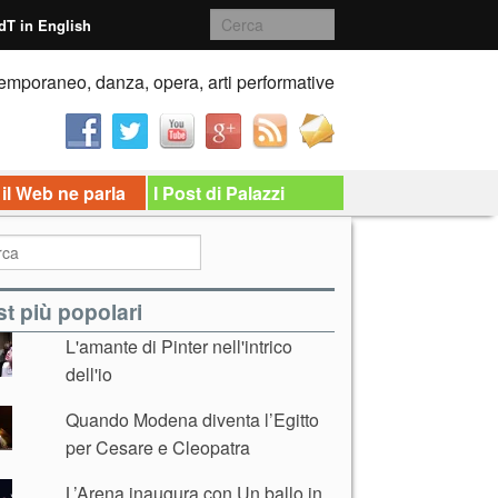
dT in English
emporaneo, danza, opera, arti performative
 il Web ne parla
I Post di Palazzi
t più popolari
L'amante di Pinter nell'intrico
dell'io
Quando Modena diventa l’Egitto
per Cesare e Cleopatra
L’Arena inaugura con Un ballo in