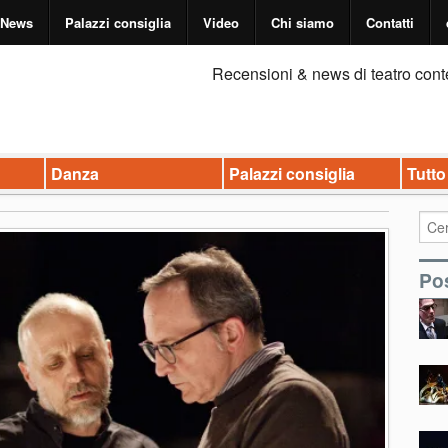
News
Palazzi consiglia
Video
Chi siamo
Contatti
Recensioni & news di teatro cont
Danza
Palazzi consiglia
Tutto
Pos