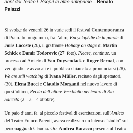
anni del Teatro i. Scopri le altre anteprime
–
Renato
Palazzi
Si svolge da venerdì 26 in varie sedi il festival
Contemporanea
di Prato. In programma, fra l’altro,
Encyclopédie de la parole
di
Joris Lacoste
(26), il graffiante
Holiday on stage
di
Martin
Schick
e
Damir Todorovic
(27, foto),
Please, continue
, un
processo ad Amleto di
Yan Duyvendack
e
Roger Bernat
, con
veri giudici e avvocati e il pubblico chiamato a pronunciarsi (28),
We are still watching
di
Ivana M
ü
ller
, recitato dagli spettatori,
(30),
Elena Bucci
e
Claudio Morganti
nel nuovo lavoro di
quest’ultimo,
Recita
dell’attore Vecchiatto nel teatro di Rio
Saliceto
(2 – 3 – 4 ottobre).
Un paio d’anni fa, al piccolo festival di esercitazioni sull’
Amleto
del Teatro Franco Parenti, aveva realizzato un intenso “studio” sul
personaggio di Claudio. Ora
Andrea Baracco
presenta al Teatro