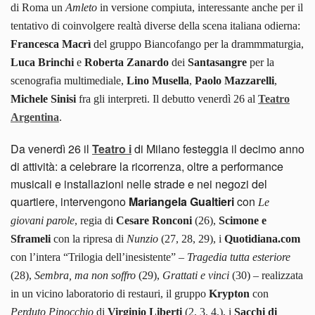
di Roma un
Amleto
in versione compiuta, interessante anche per il
tentativo di coinvolgere realtà diverse della scena italiana odierna:
Francesca Macrì
del gruppo Biancofango per la drammmaturgia,
Luca Brinchi
e
Roberta Zanardo
dei
Santasangre
per la
scenografia multimediale,
Lino Musella
,
Paolo Mazzarelli
,
Michele Sinisi
fra gli interpreti. Il debutto venerdì 26 al
Teatro
Argentina
.
Da venerdì 26 il
Teatro i
di Milano festeggia il decimo anno
di attività: a celebrare la ricorrenza, oltre a performance
musicali e installazioni nelle strade e nei negozi del
quartiere, intervengono
Mariangela Gualtieri
con
Le
giovani parole
, regia di
Cesare Ronconi
(26),
Scimone e
Sframeli
con la ripresa di
Nunzio
(27, 28, 29), i
Quotidiana.com
con l’intera “Trilogia dell’inesistente” –
Tragedia tutta esteriore
(28),
Sembra, ma non soffro
(29),
Grattati e vinci
(30) – realizzata
in un vicino laboratorio di restauri, il gruppo
Krypton
con
Perduto Pinocchio
di
Virginio Liberti
(2, 3, 4,), i
Sacchi di