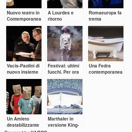
Nuovo teatro in
A Lourdes e
Romaeuropa fa
Contemporanea
ritorno
trenta
Vacis-Paolini di
Festival: ultimi
Una Fedra
nuovo insieme
fuochi. Per ora
contemporanea
Un Amleto
Marthaler in
destabilizzante
versione King-
Size