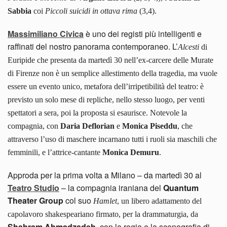
Sabbia
coi
Piccoli suicidi in ottava rima
(3,4).
Massimiliano Civica
è uno dei registi più intelligenti e
raffinati del nostro panorama contemporaneo. L’
Alcesti
di
Euripide che presenta da martedì 30 nell’ex-carcere delle Murate
di Firenze non è un semplice allestimento della tragedia, ma vuole
essere un evento unico, metafora dell’irripetibilità del teatro: è
previsto un solo mese di repliche, nello stesso luogo, per venti
spettatori a sera, poi la proposta si esaurisce. Notevole la
compagnia, con
Daria Deflorian
e
Monica Piseddu
, che
attraverso l’uso di maschere incarnano tutti i ruoli sia maschili che
femminili, e l’attrice-cantante
Monica Demuru
.
Approda per la prima volta a Milano – da martedì 30 al
Teatro Studio
– la compagnia iraniana del
Quantum
Theater Group
col suo
Hamlet
, un libero adattamento del
capolavoro shakespeariano firmato, per la drammaturgia, da
Shahram Ahmadzadeh
, con la regia e la scenografia di