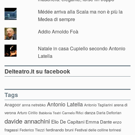
Médée arriva alla Scala ma non è più la
Medea di sempre
Addio Arnoldo Foà
Natale in casa Cupiello secondo Antonio
Latella
Delteatro.it su facebook
Tags
Antonio Latella
Anagoor
anna netrebko
Antonio Tagliarini
arena di
danza
verona
Arturo Cirillo
Daria Deflorian
Carmelo Rifici
Babilonia Teatri
davide annachini
Elio De Capitani
Emma Dante
enzo
fragassi
ferdinando bruni
Federico Tiezzi
Festival delle colline torinesi