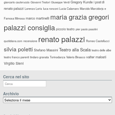
Gregory Kunde
i post di
giancarlo cauteruccio
Giovanni Testori
Giuseppe Verdi
renato palazzi
Lorenzo Loris
luca ronconi
Lucia Calamaro
Marcido Marcidorjs e
maria grazia gregori
marco martinelli
Famosa Mimosa
palazzi consiglia
piccolo teatro
pier paolo pasolini
renato palazzi
recensione
Romeo Castellucci
quotidiana.com
silvia poletti
Teatro alla Scala
Stefano Massini
teatro delle albe
valter malosti
teatro franco parenti
tindaro granata
Torinodanza
Valerio Binasco
Virgilio Sieni
Cerca nel sito
Archivio
Archivio