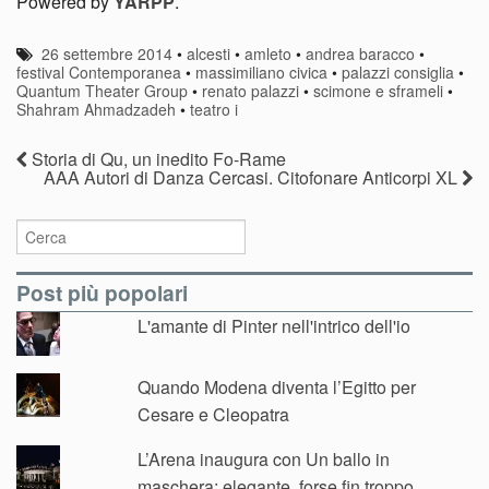
Powered by
YARPP
.
26 settembre 2014
•
alcesti
•
amleto
•
andrea baracco
•
festival Contemporanea
•
massimiliano civica
•
palazzi consiglia
•
Quantum Theater Group
•
renato palazzi
•
scimone e sframeli
•
Shahram Ahmadzadeh
•
teatro i
Storia di Qu, un inedito Fo-Rame
AAA Autori di Danza Cercasi. Citofonare Anticorpi XL
Post più popolari
L'amante di Pinter nell'intrico dell'io
Quando Modena diventa l’Egitto per
Cesare e Cleopatra
L’Arena inaugura con Un ballo in
maschera: elegante, forse fin troppo