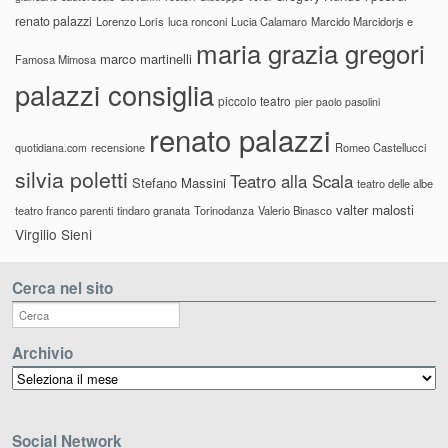
renato palazzi
Lorenzo Loris
luca ronconi
Lucia Calamaro
Marcido Marcidorjs e
maria grazia gregori
marco martinelli
Famosa Mimosa
palazzi consiglia
piccolo teatro
pier paolo pasolini
renato palazzi
recensione
Romeo Castellucci
quotidiana.com
silvia poletti
Teatro alla Scala
Stefano Massini
teatro delle albe
valter malosti
teatro franco parenti
tindaro granata
Torinodanza
Valerio Binasco
Virgilio Sieni
Cerca nel sito
Archivio
Archivio
Social Network