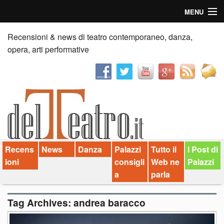
MENU
Home
Recensioni & news di teatro contemporaneo, danza,
opera, arti performative
Recensioni
Anticipazioni
News
Palazzi consiglia
Recens
News
Danza
Palazzi
Tutto il
I Post di
Video
ioni
consigli
Web ne
Palazzi
Chi siamo
a
parla
Contatti
Tag Archives:
andrea baracco
dT in English