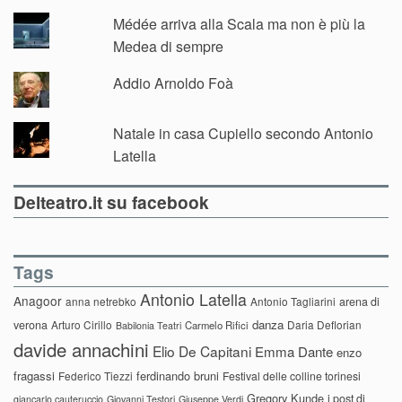
Médée arriva alla Scala ma non è più la
Medea di sempre
Addio Arnoldo Foà
Natale in casa Cupiello secondo Antonio
Latella
Delteatro.it su facebook
Tags
Antonio Latella
Anagoor
anna netrebko
Antonio Tagliarini
arena di
danza
verona
Arturo Cirillo
Daria Deflorian
Carmelo Rifici
Babilonia Teatri
davide annachini
Elio De Capitani
Emma Dante
enzo
fragassi
ferdinando bruni
Federico Tiezzi
Festival delle colline torinesi
Gregory Kunde
i post di
giancarlo cauteruccio
Giovanni Testori
Giuseppe Verdi