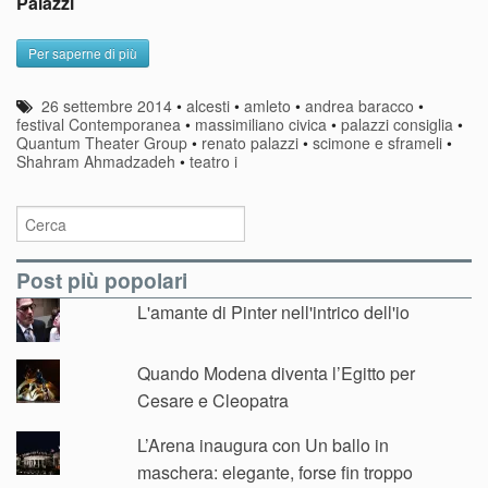
Palazzi
Per saperne di più
26 settembre 2014
•
alcesti
•
amleto
•
andrea baracco
•
festival Contemporanea
•
massimiliano civica
•
palazzi consiglia
•
Quantum Theater Group
•
renato palazzi
•
scimone e sframeli
•
Shahram Ahmadzadeh
•
teatro i
Post più popolari
L'amante di Pinter nell'intrico dell'io
Quando Modena diventa l’Egitto per
Cesare e Cleopatra
L’Arena inaugura con Un ballo in
maschera: elegante, forse fin troppo