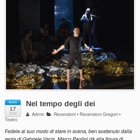
Nel tempo degli dei
MAR
17
Admin
Recensioni
•
Recensioni Gregori
•
2019
Teatro
Fedele al suo modo di stare in scena, ben sostenuto dalla
regia di Gabriele Vacis, Marco Paolini dà alla figura di