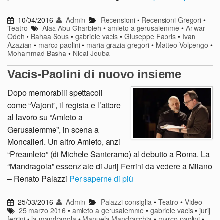
10/04/2016
Admin
Recensioni
•
Recensioni Gregori
•
Teatro
Alaa Abu Gharbieh
•
amleto a gerusalemme
•
Anwar
Odeh
•
Bahaa Sous
•
gabriele vacis
•
Giuseppe Fabris
•
Ivan
Azazian
•
marco paolini
•
maria grazia gregori
•
Matteo Volpengo
•
Mohammad Basha
•
Nidal Jouba
Vacis-Paolini di nuovo insieme
Dopo memorabili spettacoli
come “Vajont”, il regista e l’attore
al lavoro su “Amleto a
Gerusalemme”, in scena a
Moncalieri. Un altro Amleto, anzi
“Preamleto” (di Michele Santeramo) al debutto a Roma. La
“Mandragola” essenziale di Jurij Ferrini da vedere a Milano
– Renato Palazzi
Per saperne di più
25/03/2016
Admin
Palazzi consiglia
•
Teatro
•
Video
25 marzo 2016
•
amleto a gerusalemme
•
gabriele vacis
•
jurij
ferrini
•
la mandragola
•
Manuela Mandracchia
•
marco paolini
•