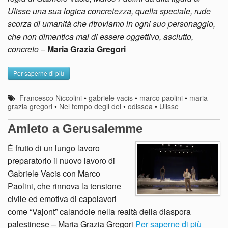
Ulisse una sua logica concretezza, quella speciale, rude
scorza di umanità che ritroviamo in ogni suo personaggio,
che non dimentica mai di essere oggettivo, asciutto,
concreto
–
Maria Grazia Gregori
Per saperne di più
Francesco Niccolini
•
gabriele vacis
•
marco paolini
•
maria
grazia gregori
•
Nel tempo degli dei
•
odissea
•
Ulisse
Amleto a Gerusalemme
È frutto di un lungo lavoro
preparatorio il nuovo lavoro di
Gabriele Vacis con Marco
Paolini, che rinnova la tensione
civile ed emotiva di capolavori
come “Vajont” calandole nella realtà della diaspora
palestinese – Maria Grazia Gregori
Per saperne di più