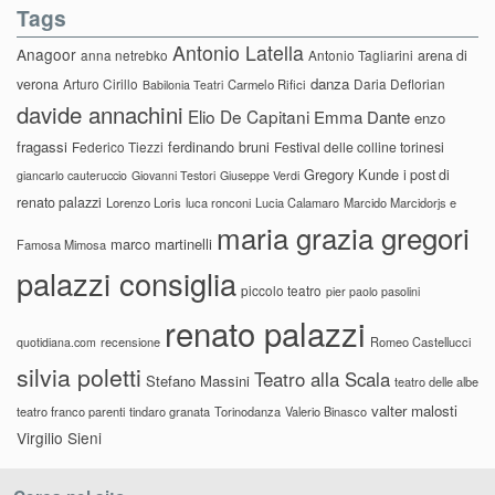
Tags
Antonio Latella
Anagoor
anna netrebko
Antonio Tagliarini
arena di
danza
verona
Arturo Cirillo
Daria Deflorian
Carmelo Rifici
Babilonia Teatri
davide annachini
Elio De Capitani
Emma Dante
enzo
fragassi
ferdinando bruni
Federico Tiezzi
Festival delle colline torinesi
Gregory Kunde
i post di
giancarlo cauteruccio
Giovanni Testori
Giuseppe Verdi
renato palazzi
Lorenzo Loris
luca ronconi
Lucia Calamaro
Marcido Marcidorjs e
maria grazia gregori
marco martinelli
Famosa Mimosa
palazzi consiglia
piccolo teatro
pier paolo pasolini
renato palazzi
recensione
Romeo Castellucci
quotidiana.com
silvia poletti
Teatro alla Scala
Stefano Massini
teatro delle albe
valter malosti
teatro franco parenti
tindaro granata
Torinodanza
Valerio Binasco
Virgilio Sieni