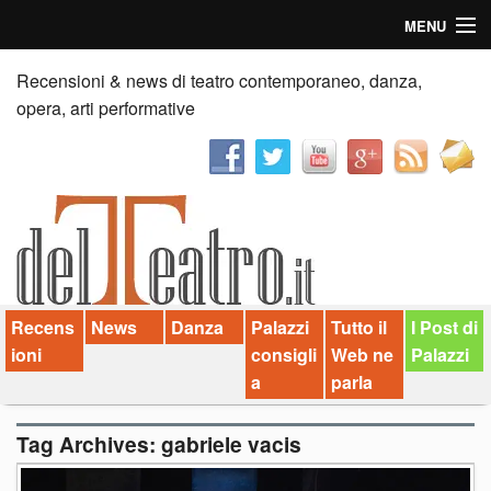
MENU
Home
Recensioni & news di teatro contemporaneo, danza,
opera, arti performative
Recensioni
Anticipazioni
News
Palazzi consiglia
Recens
News
Danza
Palazzi
Tutto il
I Post di
Video
ioni
consigli
Web ne
Palazzi
Chi siamo
a
parla
Contatti
Tag Archives:
gabriele vacis
dT in English