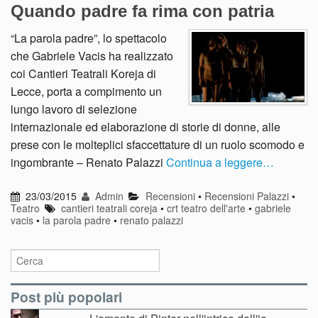
Quando padre fa rima con patria
“La parola padre”, lo spettacolo
che Gabriele Vacis ha realizzato
coi Cantieri Teatrali Koreja di
Lecce, porta a compimento un
lungo lavoro di selezione
internazionale ed elaborazione di storie di donne, alle
prese con le molteplici sfaccettature di un ruolo scomodo e
ingombrante – Renato Palazzi
Continua a leggere…
23/03/2015
Admin
Recensioni
•
Recensioni Palazzi
•
Teatro
cantieri teatrali coreja
•
crt teatro dell'arte
•
gabriele
vacis
•
la parola padre
•
renato palazzi
Post più popolari