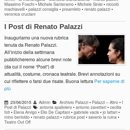
Massimo Foschi
•
Michele Santeramo
•
Michele Sinisi
•
niccolò
machiavelli
•
palazzi consiglia
•
preamleto
•
renato palazzi
•
veronica cruciani
I Post di Renato Palazzi
Inauguriamo una nuova rubrica
tenuta da Renato Palazzi.
All’inizio della settimana
pubblicheremo alcune brevi note
(da cui il nome “Post”) di
attualità, costume, cronaca teatrale. Brevi annotazioni su
cui riflettere o farsi due risate. Buona lettura
Per saperne di
più
23/06/2015
Admin
Archivio Palazzi
•
Palazzi – Altro
•
I
Post di Palazzi
antonia spaliviero
•
antonio zavetteri
•
cecilia
foti
•
Elena Arvigo
•
Elio De Capitani
•
gabriele vacis
•
jo lattari
•
mino bertoldo
•
renato palazzi
•
rubrica post
•
saverio la ruina
•
Teatro Out Off