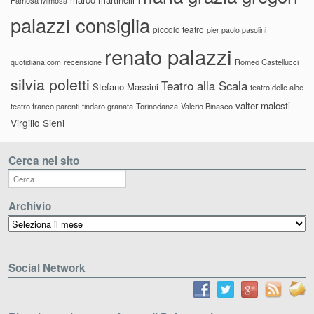
palazzi consiglia
piccolo teatro
pier paolo pasolini
renato palazzi
recensione
Romeo Castellucci
quotidiana.com
silvia poletti
Teatro alla Scala
Stefano Massini
teatro delle albe
valter malosti
teatro franco parenti
tindaro granata
Torinodanza
Valerio Binasco
Virgilio Sieni
Cerca nel sito
Archivio
Archivio
Social Network