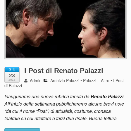
I Post di Renato Palazzi
GIU
23
Admin
Archivio Palazzi
•
Palazzi – Altro
•
I Post
2015
di Palazzi
Inauguriamo una nuova rubrica tenuta da
Renato Palazzi
.
All’inizio della settimana pubblicheremo alcune brevi note
(da cui il nome “Post”) di attualità, costume, cronaca
teatrale su cui riflettere o farsi due risate. Buona lettura