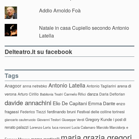
Addio Arnoldo Foà
Natale in casa Cupiello secondo Antonio
Latella
Delteatro.it su facebook
Tags
Antonio Latella
Anagoor
anna netrebko
Antonio Tagliarini
arena di
danza
verona
Arturo Cirillo
Daria Deflorian
Carmelo Rifici
Babilonia Teatri
davide annachini
Elio De Capitani
Emma Dante
enzo
fragassi
ferdinando bruni
Federico Tiezzi
Festival delle colline torinesi
Gregory Kunde
i post di
giancarlo cauteruccio
Giovanni Testori
Giuseppe Verdi
renato palazzi
Lorenzo Loris
luca ronconi
Lucia Calamaro
Marcido Marcidorjs e
maria grazia gregori
marco martinelli
Famosa Mimosa