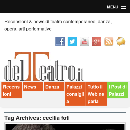
MENU
Home
Recensioni & news di teatro contemporaneo, danza,
opera, arti performative
Recensioni
Anticipazioni
News
Palazzi consiglia
Recens
News
Danza
Palazzi
Tutto il
I Post di
Video
ioni
consigli
Web ne
Palazzi
Chi siamo
a
parla
Contatti
Tag Archives:
cecilia foti
dT in English