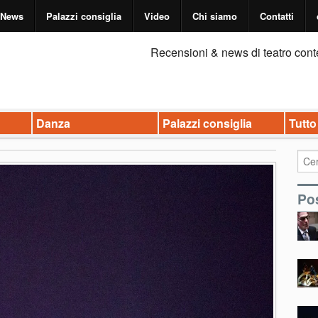
News
Palazzi consiglia
Video
Chi siamo
Contatti
Recensioni & news di teatro cont
Danza
Palazzi consiglia
Tutto
Pos