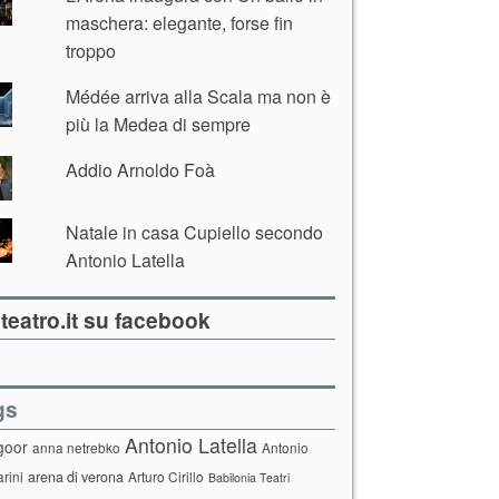
maschera: elegante, forse fin
troppo
Médée arriva alla Scala ma non è
più la Medea di sempre
Addio Arnoldo Foà
Natale in casa Cupiello secondo
Antonio Latella
teatro.it su facebook
gs
Antonio Latella
goor
anna netrebko
Antonio
arini
arena di verona
Arturo Cirillo
Babilonia Teatri