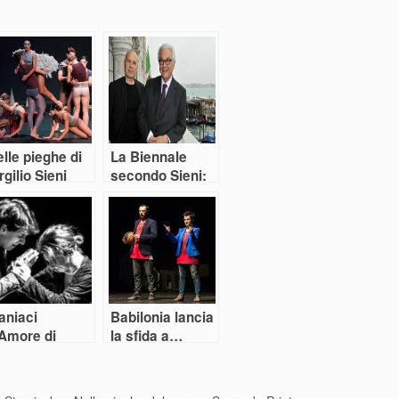
lle pieghe di
La Biennale
rgilio Sieni
secondo Sieni:
una paideia in
danza
aniaci
Babilonia lancia
’Amore di
la sfida a…
me e di fatto
Jesus