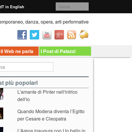
dT in English
emporaneo, danza, opera, arti performative
 il Web ne parla
I Post di Palazzi
t più popolari
L'amante di Pinter nell'intrico
dell'io
Quando Modena diventa l’Egitto
per Cesare e Cleopatra
L’Arena inaugura con Un ballo in