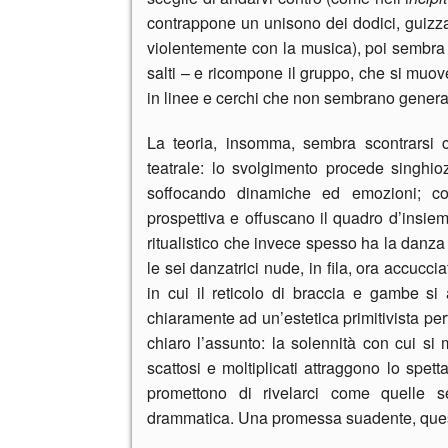
contrappone un unisono dei dodici, guizza
violentemente con la musica), poi sembra a
salti – e ricompone il gruppo, che si muov
in linee e cerchi che non sembrano genera
La teoria, insomma, sembra scontrarsi co
teatrale: lo svolgimento procede singhi
soffocando dinamiche ed emozioni; co
prospettiva e offuscano il quadro d’insie
ritualistico che invece spesso ha la danza 
le sei danzatrici nude, in fila, ora accucci
in cui il reticolo di braccia e gambe 
chiaramente ad un’estetica primitivista pe
chiaro l’assunto: la solennità con cui si 
scattosi e moltiplicati attraggono lo spett
promettono di rivelarci come quelle s
drammatica. Una promessa suadente, questa