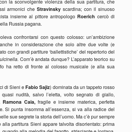
con la sconvolgente violenza della sua partitura, che
ssi armonici che
Stravinsky
scardina; con il sinuoso
cista insieme al pittore antropologo
Roerich
cercò di
della Russia pagana.
oleva confrontarsi con questo colosso: un’ambizione
anche in considerazione che solo altre due volte (e
to con grandi partiture ‘ballettistiche’ del repertorio del
ulcinella.
Com’è andata dunque? L’apparato teorico su
fo ha retto di fronte al colosso musicale (e alla sua
ci di Sieni e
Fabio Sajiz
) dominata da un tappeto rosso
quasi nudità, salvo l’eletta, volto segnato di giallo,
sa
Ramona Caia,
fragile e insieme materica, perfetta
re. Si punta insomma all’essenza, si va alla radice del
elle sue segrete la storia dell’uomo. Ma c’è pur sempre
 alla partitura Sieni appare talvolta disorientato: prima
, quando alla melodia del fagotto, strisciante e lontana,