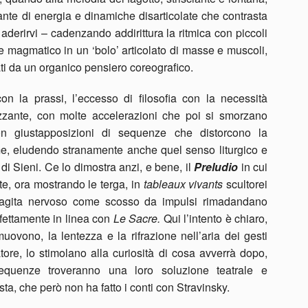
nte di energia e dinamiche disarticolate che contrasta
derirvi – cadenzando addirittura la ritmica con piccoli
e magmatico in un ‘bolo’ articolato di masse e muscoli,
ti da un organico pensiero coreografico.
n la prassi, l’eccesso di filosofia con la necessità
ozzante, con molte accelerazioni che poi si smorzano
n giustapposizioni di sequenze che distorcono la
me, eludendo stranamente anche quel senso liturgico e
di Sieni. Ce lo dimostra anzi, e bene, il
Preludio
in cui
ate, ora mostrando le terga, in
tableaux vivants
scultorei
si agita nervoso come scosso da impulsi rimadandano
rfettamente in linea con
Le Sacre.
Qui l’intento è chiaro,
muovono, la lentezza e la rifrazione nell’aria dei gesti
atore, lo stimolano alla curiosità di cosa avverrà dopo,
equenze troveranno una loro soluzione teatrale e
, che però non ha fatto i conti con Stravinsky.