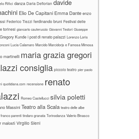
davide
danza
Daria Deflorian
lo Rifici
achini
Elio De Capitani
Emma Dante
enzo
ssi
ferdinando bruni
Federico Tiezzi
Festival delle
ne torinesi
giancarlo cauteruccio
Giovanni Testori
Giuseppe
Gregory Kunde
i post di renato palazzi
Lorenzo Loris
ronconi
Lucia Calamaro
Marcido Marcidorjs e Famosa Mimosa
maria grazia gregori
 martinelli
lazzi consiglia
piccolo teatro
pier paolo
renato
recensione
ni
quotidiana.com
lazzi
silvia poletti
Romeo Castellucci
Teatro alla Scala
ano Massini
teatro delle albe
 franco parenti
tindaro granata
Torinodanza
Valerio Binasco
Virgilio Sieni
r malosti