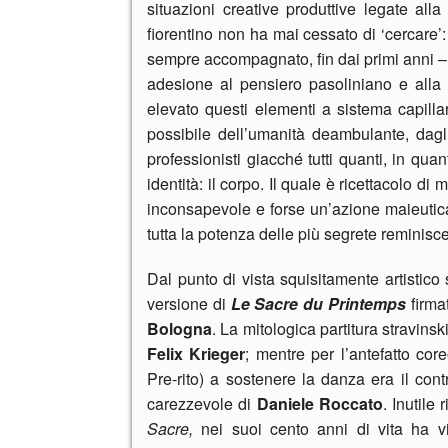
situazioni creative produttive legate all
fiorentino non ha mai cessato di ‘cercare’: 
sempre accompagnato, fin dai primi anni – 
adesione al pensiero pasoliniano e alla 
elevato questi elementi a sistema capillar
possibile dell’umanità deambulante, dagli
professionisti giacché tutti quanti, in q
identità: il corpo. Il quale è ricettacolo d
inconsapevole e forse un’azione maieutic
tutta la potenza delle più segrete reminisc
Dal punto di vista squisitamente artistic
versione di
Le Sacre du
Printemps
firma
Bologna
. La mitologica partitura stravins
Felix Krieger
; mentre per l’antefatto core
Pre-rito) a sostenere la danza era il con
carezzevole di
Daniele Roccato
. Inutile
Sacre,
nei suoi cento anni di vita ha v