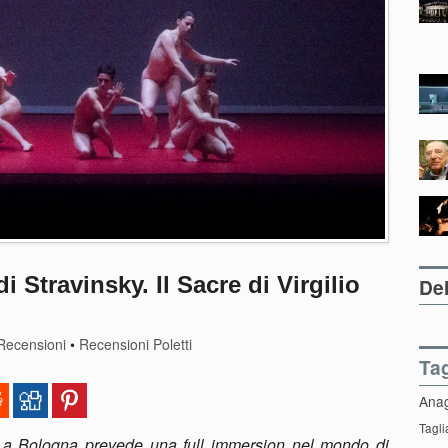
 Stravinsky. Il Sacre di Virgilio
Del
Recensioni
•
Recensioni Poletti
Ta
Ana
Tagli
e a Bologna prevede una full immersion nel mondo di