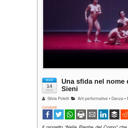
Una sfida nel nome di
MAR
14
Sieni
2015
Silvia Poletti
Arti performative
•
Danza
•
Condividi
Il progetto “Nelle Pieghe del Corpo” ch