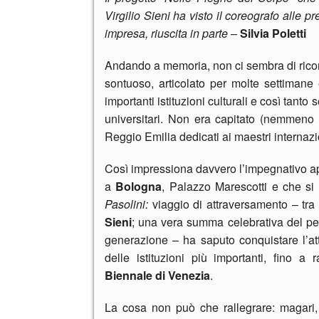
Virgilio Sieni ha visto il coreografo alle
impresa, riuscita in parte –
Silvia Poletti
Andando a memoria, non ci sembra di ricor
sontuoso, articolato per molte settimane 
importanti istituzioni culturali e così tanto 
universitari. Non era capitato (nemmeno n
Reggio Emilia dedicati ai maestri internaz
Così impressiona davvero l’impegnativo a
a
Bologna
, Palazzo Marescotti e che si
Pasolini:
viaggio di attraversamento – tra v
Sieni
; una vera summa celebrativa del pe
generazione – ha saputo conquistare l’att
delle istituzioni più importanti, fino a 
Biennale di Venezia
.
La cosa non può che rallegrare: magari, 