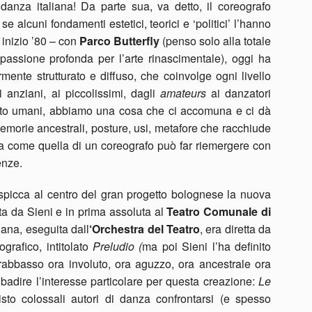
a danza italiana! Da parte sua, va detto, il coreografo
se alcuni fondamenti estetici, teorici e ‘politici’ l’hanno
inizio ’80 – con
Parco Butterfly
(penso solo alla totale
passione profonda per l’arte rinascimentale), oggi ha
mente strutturato e diffuso, che coinvolge ogni livello
 anziani, ai piccolissimi, dagli
amateurs
ai danzatori
uanto umani, abbiamo una cosa che ci accomuna e ci dà
i memorie ancestrali, posture, usi, metafore che racchiude
a come quella di un coreografo può far riemergere con
enze.
o spicca al centro del gran progetto bolognese la nuova
ta da Sieni e in prima assoluta al
Teatro Comunale
di
kiana, eseguita dall
‘Orchestra del Teatro
, era diretta da
ografico, intitolato
Preludio (
ma poi Sieni l’ha definito
trabbasso ora involuto, ora aguzzo, ora ancestrale ora
 ribadire l’interesse particolare per questa creazione:
Le
isto colossali autori di danza confrontarsi (e spesso