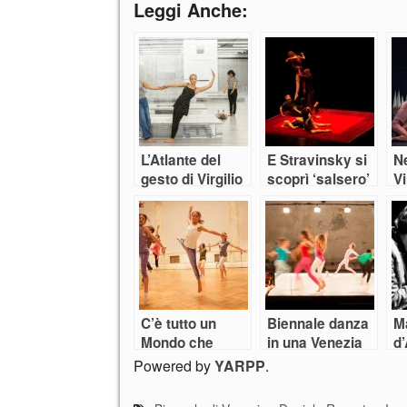
Leggi Anche:
L’Atlante del
E Stravinsky si
Ne
gesto di Virgilio
scoprì ‘salsero’
Vi
Sieni
grazie ad
Emanuel Gat
C’è tutto un
Biennale danza
M
Mondo che
in una Venezia
d
danza alla
da vertigine
no
Powered by
YARPP
.
Biennale di
Sieni