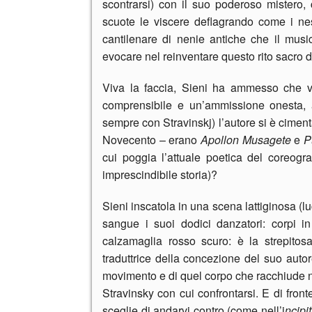
scontrarsi) con il suo poderoso mistero, 
scuote le viscere deflagrando come i ne
cantilenare di nenie antiche che il musi
evocare nel reinventare questo rito sacro 
Viva la faccia, Sieni ha ammesso che v
comprensibile e un’ammissione onesta, 
sempre con Stravinskj) l’autore si è cimenta
Novecento – erano
Apollon Musagete
e
P
cui poggia l’attuale poetica del coreogra
imprescindibile storia)?
Sieni inscatola in una scena lattiginosa (lu
sangue i suoi dodici danzatori: corpi in 
calzamaglia rosso scuro: è la strepito
traduttrice della concezione del suo auto
movimento e di quel corpo che racchiude n
Stravinsky con cui confrontarsi. E di fronte
sceglie di andarvi contro (come nell’i
ncipit