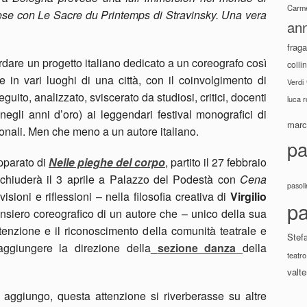
Carme
 prese con Le Sacre du Printemps di Stravinsky. Una vera
ann
fraga
dare un progetto italiano dedicato a un coreografo così
colli
e in vari luoghi di una città, con il coinvolgimento di
Verdi
seguito, analizzato, sviscerato da studiosi, critici, docenti
luca 
egli anni d’oro) ai leggendari festival monografici di
marco
ionali. Men che meno a un autore italiano.
pa
pparato di
Nelle pieghe del corpo
,
partito il 27 febbraio
 chiuderà il 3 aprile a Palazzo del Podestà con
Cena
pasoli
isioni e riflessioni – nella filosofia creativa di
Virgilio
pa
nsiero coreografico di un autore che – unico della sua
enzione e il riconoscimento della comunità teatrale e
Stef
raggiungere la direzione della
sezione danza
della
teatro
valte
aggiungo, questa attenzione si riverberasse su altre